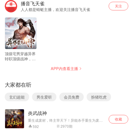
播音飞天雀
关注
人人都是蜻蜓主播，欢迎关注播音飞天雀
954
顶级宅男穿越异界
转职顶级战神，且
看我林凡，如何逆
APP内查看主播
天而起，傲世九霄
苍穹！
大家都在听
玄幻超能
男生爱听
会员免费
扮猪吃虎
炎武战神
收藏
重生成废材，终主宰天下！异能杀手重生为废材
少年，得毒王传承，练就绝世毒功；持残血之
2970
期
592
剑，吞噬无尽强敌；修炎武战诀，锤炼强霸战