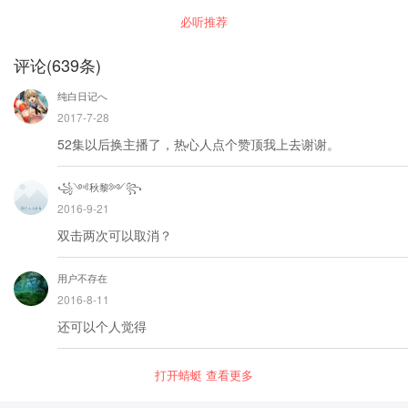
接手父母遗产的刘逊，带着青梅竹马的孙璐，在
必听推荐
游戏中逐渐变得强大。暗影门的努力，各国的支
持，地球人凭借着远古的科技逐渐壮大着自己的
力量。恶势力的消除，平民的支持，异能的开
评论
(
639
条)
启，人类原来并不仅仅是人类。和平的深入人
心，玩家们的大力支持，世界进入了和平阶段。
纯白日记へ
可惜真的和平了吗？外星人即将来袭，背负着使
命与责任的他们，能保护好自己的家园吗？光明
2017-7-28
与黑暗的背后，魔法力量的浮现，生命与死亡的
52集以后换主播了，热心人点个赞顶我上去谢谢。
轮回，时间与空间的扭曲，谁将会是这个世界的
主宰。
꧁༺秋黎༻꧂
2016-9-21
双击两次可以取消？
用户不存在
2016-8-11
还可以个人觉得
打开蜻蜓 查看更多