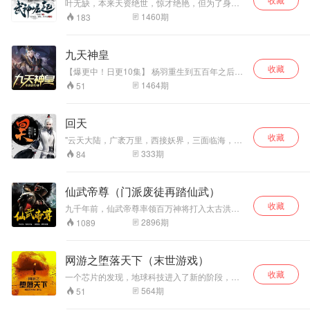
叶无缺，本来天资绝世，惊才绝艳，但为了身世
之谜甘愿寂灭，装成废物凝练斗战圣法本源，整
1460
期
183
整十年！ 如今十年期满，真龙归来！ 一条碾压无
数奇才鬼才、打爆各种王体神体、生撕诸天神话
令万界颤抖的无敌之路至此展开！ “你说你资质无
九天神皇
敌？悟性逆天？血脉高贵？” “抱歉，那要分和谁
收藏
比，和我比，你会哭的。” 战神崛起，一路狂飙！
【爆更中！日更10集】 杨羽重生到五百年之后，
身怀绝世功法的他，注定不会默默无闻。他的重
1464
期
51
生，又将会有多少天纵奇才，英雄豪杰为之颤
栗……
回天
收藏
"云天大陆，广袤万里，西接妖界，三面临海，起
源不详，历史不详。现在看来云天大陆灵气充
333
期
84
沛，生机盎然，但生活其上的天族民众却记得，
曾经有多么惨重的苦难加在了他们身上，最惨绝
人寰的，莫过于两千年前席卷整个大陆的毁灭
仙武帝尊（门派废徒再踏仙武）
纪。 毁灭纪，几乎毁灭了大陆的一切，几乎毁灭
收藏
了天族的一切。"
九千年前，仙武帝尊率领百万神将打入太古洪
荒，却无一人归来，只有一缕真火遗留世间。 九
2896
期
1089
千年后，门派废徒叶辰，被赶出宗门，无以为
家，机缘巧合之下偶得真火，再踏仙武之路。 这
是一个神魔仙佛并立的世界，这是一个诸天万域
网游之堕落天下（末世游戏）
混乱的年代，叶辰的逆天征途，由此开始。
收藏
一个芯片的发现，地球科技进入了新的阶段，计
算机的发展，智能化的进步，虚拟游戏的努力，
564
期
51
人们开始创造自己的第二世界“和平”。一串曾经的
项链，一颗远古的戒指，到底隐藏这什么秘密。