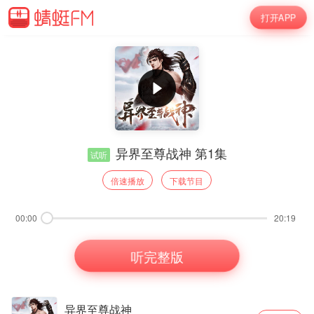
打开APP
异界至尊战神 第1集
试听
倍速播放
下载节目
00:00
20:19
听完整版
异界至尊战神