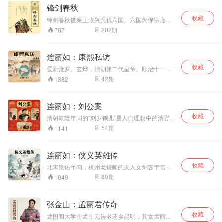
奇女子和智勇双全的武林义士，给人留下了深刻
锋剑春秋
的印象。
收藏
锋剑春秋借秦王政兴兵伐六国、六国为保宗庙社
稷拼死抗争的旧事，讲述两派神仙布阵斗法、下
202
期
707
凡历劫。和《封神》一样，《锋剑春秋》里也用
到了很多真实的历史人物，孙膑、王翦、毛遂、
秦始皇、齐襄王等等，《锋剑春秋》中的主人公
连丽如：康熙私访
是历史上鼎鼎有名的大军事家孙膑(不用说，历史
收藏
上的孙膑并没参加反秦战争)，在小说里，他成了
爱新觉罗。玄烨，清朝第二代皇帝。顺治十一年
一个明知不可而为之、逆天行事的悲剧英雄。书
（1654年）生于景仁宫，为表世祖顺治帝第三
42
期
1382
中两派神仙布阵斗法的描写，。一段落。由邵军
子。顺治十八年（1661年）即位，时年八岁。他
荣先生演播
一生苦研儒学，表倡程朱理学、开博学鸿儒科，
设馆纂修《明史》，编纂《古今图书集成》、
连丽如：刘公案
《全唐诗》、《佩文韵府》、《康熙字典》等。
收藏
康熙六十一年（1722年）死于畅春园，葬于清东
清朝乾隆年间的“刘罗锅儿”是人们理想中的清官，
陵之景陵。享年六十九岁，在位六十一年，庙号
在民间广泛流传。“刘罗锅儿”本名刘墉，清朝乾隆
54
期
1141
清圣祖。
年间任文化殿大学士，吏部天官。本书讲述的是
刘墉奉旨下山东提拿山东巡抚、贪官桂太，一路
之上除暴安良、屡断奇案的故事。 内容包括连成
连丽如：侠义英雄传
告状，午门戏和坤，金殿封御铡，黄爱玉上坟，
收藏
赠扇认义女，黑松林巧拿盗，圣旨被盗，刘墉被
北宋景佑年间，杭州老镖师的夫人女剑客于雪梅
关死囚牢，智拿桂太，真假乾隆和真假“罗锅儿”闹
为了保护祖传的价值连城的宝剑——斩龙劈水锋
80
期
1049
扬州，智断西湖人命案，乾隆皇帝下地牢等热闹
被仇家追杀，危难中生下一子佐良，母子二人被
情节。
八卦门的创始人老侠客鲁空救活。于雪梅把佐良
托付给鲁空，只身寻找丈夫。朝中奸党勾结了武
张金山：孟丽君传奇
林中的败类——四川峨嵋派，设下重重障碍，杀
收藏
害佐良和倪建祖，阻止八卦门的成立。少侠佐良
龙图阁大学士孟士元告老还乡昆明，其女孟丽君