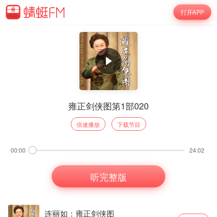
打开APP
雍正剑侠图第1部020
倍速播放
下载节目
00:00
24:02
听完整版
连丽如：雍正剑侠图