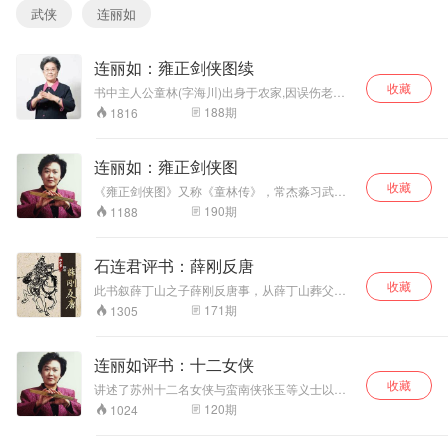
武侠
连丽如
连丽如：雍正剑侠图续
收藏
书中主人公童林(字海川)出身于农家,因误伤老父
被赶出家门。几经危难,得遇二位恩师救助,遂于江
188
期
1816
西臣虎山习练武功。因童林所练武艺与别家不
同。故此,艺满下山后,童林奉师命“别开天地,自创
一家”。可因此而惹恼了一班练武人.有许多武林豪
连丽如：雍正剑侠图
客,寻找童林较量武功,但均败在童林手下。也有一
收藏
些侠义之士,敬慕童林的武艺和为人,与其结为挚
《雍正剑侠图》又称《童林传》，常杰淼习武嗜
友。后来童林与雍正皇帝相识,扶助年大帅平定剑
酒，性格豪爽，结交绿林豪杰。书中有大量比较
190
期
1188
山,凭借其惊人的武功和侠义肝胆被人尊为“大
真实的武术、江湖绿林道描写；常还惯于引经据
侠”。
典，夹叙夹评，又熟悉老北京民俗与风土人情，
能够“武书文说”，把剑侠图说成学问书。“剑侠
石连君评书：薛刚反唐
图”是因为常曾在书中提到“康熙六十一年武英殿御
收藏
览群侠图”而得名。
此书叙薛丁山之子薛刚反唐事，从薛丁山葬父、
武则天入宫受宠、薛刚大闹花灯开始，叙至睿宗
171
期
1305
即位、薛家一门团圆为止。
连丽如评书：十二女侠
收藏
讲述了苏州十二名女侠与蛮南侠张玉等义士以济
困抚危、除安良为己任，协助施大人和黄天霸，
120
期
1024
共同团结武林中的豪杰，智擒恶枭，惩恶扬善。
书中道尽了刀光剑影和儿女柔情，刻画了十二名