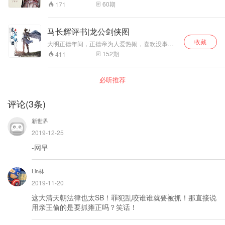
联合少林寺的众僧巧妙周旋，终于在华山英雄会
年幼才高，待字闺中。云南总督皇甫敬与侯爵刘
60
期
171
与太极门的创门人刘蛟相会，经过几年的决斗，
捷同时求亲，孟家谁也不敢得罪，决定比箭择
八卦与太极联合少林僧人消灭了武林败类峨嵋
婿。皇甫敬之子皇甫少华遂与孟丽君成就了“射柳
派，平定了四川，创下八卦和太极两个门派。佐
姻缘”。刘捷之子刘奎壁怀恨在心陷害皇甫少华，
马长辉评书|龙公剑侠图
良全家团聚，刘蛟母子相逢。
少华出走。刘逼孟丽君成亲，孟丽君女扮男装出
收藏
走，改名为郦君玉.....
大明正德年间，正德帝为人爱热闹，喜欢没事找
事。当时的朝政被刘瑾一手把握，陷害忠良、贪
152
期
411
官横向、百姓怨声载道。这时期的龙宝山就出生
在这样的年代，他誓要为民除害、还百姓一个安
宁。本书有马长辉先生播讲，敬请收听。
必听推荐
评论
(
3
条)
新世界
2019-12-25
-网早
Lin林
2019-11-20
这大清天朝法律也太SB！罪犯乱咬谁谁就要被抓！那直接说
用亲王偷的是要抓雍正吗？笑话！