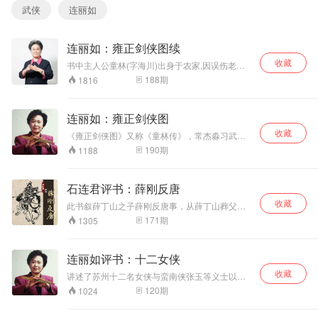
武侠
连丽如
连丽如：雍正剑侠图续
收藏
书中主人公童林(字海川)出身于农家,因误伤老父
被赶出家门。几经危难,得遇二位恩师救助,遂于江
188
期
1816
西臣虎山习练武功。因童林所练武艺与别家不
同。故此,艺满下山后,童林奉师命“别开天地,自创
一家”。可因此而惹恼了一班练武人.有许多武林豪
连丽如：雍正剑侠图
客,寻找童林较量武功,但均败在童林手下。也有一
收藏
些侠义之士,敬慕童林的武艺和为人,与其结为挚
《雍正剑侠图》又称《童林传》，常杰淼习武嗜
友。后来童林与雍正皇帝相识,扶助年大帅平定剑
酒，性格豪爽，结交绿林豪杰。书中有大量比较
190
期
1188
山,凭借其惊人的武功和侠义肝胆被人尊为“大
真实的武术、江湖绿林道描写；常还惯于引经据
侠”。
典，夹叙夹评，又熟悉老北京民俗与风土人情，
能够“武书文说”，把剑侠图说成学问书。“剑侠
石连君评书：薛刚反唐
图”是因为常曾在书中提到“康熙六十一年武英殿御
收藏
览群侠图”而得名。
此书叙薛丁山之子薛刚反唐事，从薛丁山葬父、
武则天入宫受宠、薛刚大闹花灯开始，叙至睿宗
171
期
1305
即位、薛家一门团圆为止。
连丽如评书：十二女侠
收藏
讲述了苏州十二名女侠与蛮南侠张玉等义士以济
困抚危、除安良为己任，协助施大人和黄天霸，
120
期
1024
共同团结武林中的豪杰，智擒恶枭，惩恶扬善。
书中道尽了刀光剑影和儿女柔情，刻画了十二名