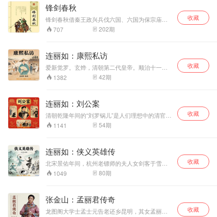
奇女子和智勇双全的武林义士，给人留下了深刻
锋剑春秋
的印象。
收藏
锋剑春秋借秦王政兴兵伐六国、六国为保宗庙社
稷拼死抗争的旧事，讲述两派神仙布阵斗法、下
202
期
707
凡历劫。和《封神》一样，《锋剑春秋》里也用
到了很多真实的历史人物，孙膑、王翦、毛遂、
秦始皇、齐襄王等等，《锋剑春秋》中的主人公
连丽如：康熙私访
是历史上鼎鼎有名的大军事家孙膑(不用说，历史
收藏
上的孙膑并没参加反秦战争)，在小说里，他成了
爱新觉罗。玄烨，清朝第二代皇帝。顺治十一年
一个明知不可而为之、逆天行事的悲剧英雄。书
（1654年）生于景仁宫，为表世祖顺治帝第三
42
期
1382
中两派神仙布阵斗法的描写，。一段落。由邵军
子。顺治十八年（1661年）即位，时年八岁。他
荣先生演播
一生苦研儒学，表倡程朱理学、开博学鸿儒科，
设馆纂修《明史》，编纂《古今图书集成》、
连丽如：刘公案
《全唐诗》、《佩文韵府》、《康熙字典》等。
收藏
康熙六十一年（1722年）死于畅春园，葬于清东
清朝乾隆年间的“刘罗锅儿”是人们理想中的清官，
陵之景陵。享年六十九岁，在位六十一年，庙号
在民间广泛流传。“刘罗锅儿”本名刘墉，清朝乾隆
54
期
1141
清圣祖。
年间任文化殿大学士，吏部天官。本书讲述的是
刘墉奉旨下山东提拿山东巡抚、贪官桂太，一路
之上除暴安良、屡断奇案的故事。 内容包括连成
连丽如：侠义英雄传
告状，午门戏和坤，金殿封御铡，黄爱玉上坟，
收藏
赠扇认义女，黑松林巧拿盗，圣旨被盗，刘墉被
北宋景佑年间，杭州老镖师的夫人女剑客于雪梅
关死囚牢，智拿桂太，真假乾隆和真假“罗锅儿”闹
为了保护祖传的价值连城的宝剑——斩龙劈水锋
80
期
1049
扬州，智断西湖人命案，乾隆皇帝下地牢等热闹
被仇家追杀，危难中生下一子佐良，母子二人被
情节。
八卦门的创始人老侠客鲁空救活。于雪梅把佐良
托付给鲁空，只身寻找丈夫。朝中奸党勾结了武
张金山：孟丽君传奇
林中的败类——四川峨嵋派，设下重重障碍，杀
收藏
害佐良和倪建祖，阻止八卦门的成立。少侠佐良
龙图阁大学士孟士元告老还乡昆明，其女孟丽君