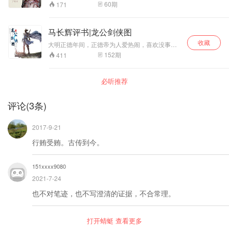
联合少林寺的众僧巧妙周旋，终于在华山英雄会
年幼才高，待字闺中。云南总督皇甫敬与侯爵刘
60
期
171
与太极门的创门人刘蛟相会，经过几年的决斗，
捷同时求亲，孟家谁也不敢得罪，决定比箭择
八卦与太极联合少林僧人消灭了武林败类峨嵋
婿。皇甫敬之子皇甫少华遂与孟丽君成就了“射柳
派，平定了四川，创下八卦和太极两个门派。佐
姻缘”。刘捷之子刘奎壁怀恨在心陷害皇甫少华，
马长辉评书|龙公剑侠图
良全家团聚，刘蛟母子相逢。
少华出走。刘逼孟丽君成亲，孟丽君女扮男装出
收藏
走，改名为郦君玉.....
大明正德年间，正德帝为人爱热闹，喜欢没事找
事。当时的朝政被刘瑾一手把握，陷害忠良、贪
152
期
411
官横向、百姓怨声载道。这时期的龙宝山就出生
在这样的年代，他誓要为民除害、还百姓一个安
宁。本书有马长辉先生播讲，敬请收听。
必听推荐
评论
(
3
条)
2017-9-21
行贿受贿。古传到今。
151xxxx9080
2021-7-24
也不对笔迹，也不写澄清的证据，不合常理。
打开蜻蜓 查看更多