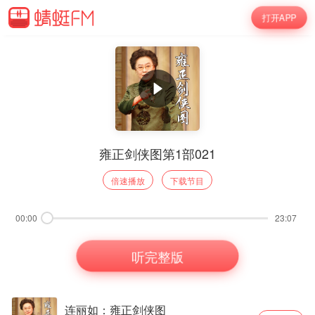
打开APP
雍正剑侠图第1部021
倍速播放
下载节目
00:00
23:07
听完整版
连丽如：雍正剑侠图