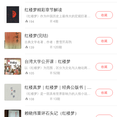
貌。 《红楼梦》原名《脂砚斋重评石头记》，
成了红楼梦、论
《石头记》在最早传抄行世时就带有脂砚斋的多
语、老子、庄子、
红楼梦精彩章节解读
次评点，这些评点或者批语是最符合曹公思想
大学、中庸、千家
的，也是阅读红楼梦过程中一个不可或缺的组成
收藏
《红楼梦》作为中国历史上最伟大的宏观巨著，
诗等多部经典的朗
部分。 比如《红楼梦》第八回，贾宝玉跑到梨香
是白话小说的巅峰，我们选取了书中有联系的章
4
期
194
读与讲解，现在，
院看薛宝钗，正闲话时，林妹妹来了。 程甲本里
节，组成了多个精彩系列，同时在播讲时加入个
沿着《儿童中国文
写到“丫头喊林妹妹来了，只见林黛玉摇摇摆摆地
人的思考和品评，让你快速的领略《红楼梦》的
化导读》的顺序，
走进来”。 而脂批本上写的是“只见黛玉摇摇地走
魅力。
红楼梦(完结)
让我们一起开始
了进来”。 几个字，黛玉的形象就有了天壤之别，
《千字文》的朗诵
脂评本的“摇摇”更美，选对版本，读红楼句句入
收藏
古典文学名著，作者：曹雪芹高鹗
魂。 想开启红楼密室，脂砚斋批语是钥匙。
与解读吧。 《千字
120
期
139
文》和《三字经》
《百家姓》我们俗
称为“三百千”。相
台湾大学公开课：红楼梦
传《千字文》是南
朝的梁武帝为教育
收藏
以《红楼梦》为范围，区分为文化与人物论两大
子侄而令周兴嗣所
范畴，深度解读《红楼梦》。
52
期
105
作。周兴嗣绞尽脑
汁，仅用了一夜时
间就完成了编撰，
红楼真梦｜红楼梦｜经典公版书｜四
但当他交稿的时
大名著
候，已经两鬓斑
收藏
《红楼梦》是一部具有世界影响力的人情小说、
白。 周兴嗣用一千
中国封建社会的百科全书、传统文化的集大成
13
期
108
个不同的汉字，勾
者。其作者以“大旨谈情，实录其事”自勉，只按自
划出一部完整的中
己的事体情理，按迹循踪，摆脱旧套，新鲜别
致，取得了非凡的艺术成就。“真事隐去，假语存
华文化史基本轮
赖晓伟重评石头记（红楼梦）
焉”的特殊笔法更是令后世读者脑洞大开，揣测之
廓，通篇脉络清