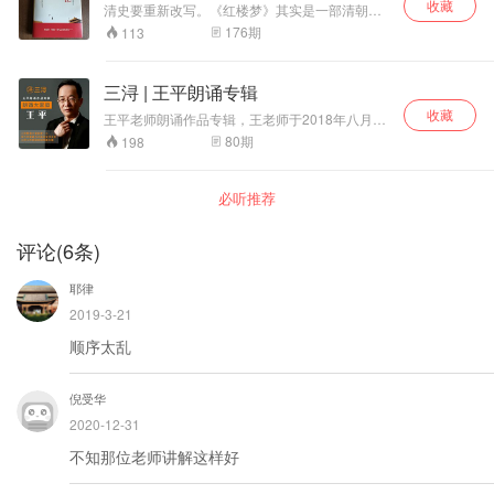
收藏
说久而遂多。二十世纪以来，《红楼梦》更以其
晰，辞藻华丽，音
清史要重新改写。《红楼梦》其实是一部清朝的
丰富深刻的思想底蕴和异常出色的艺术成就使学
史书。 其实，《红楼梦》书上讲得很明白，天上
韵谐美，自字引经
176
期
113
术界产生了以其为研究对象的专门学问——红
的神瑛侍者（传国玺的化身）下凡，投胎到了大
据典，读来朗朗上
学。
清皇宫里。神瑛侍者转世成了贾宝玉。他享尽了
口，明代古文大家
皇宫里的荣华富贵，最后重新变回石头，将在清
王世贞称其为“绝妙
三浔 | 王平朗诵专辑
宫里的所见所闻（宫闱秘史）刻在了石头之上，
文章”。 而今天我
收藏
留给了后世。 原来，《红楼梦》的“红楼”二字其
王平老师朗诵作品专辑，王老师于2018年八月创
们重读这篇《千字
实是指紫禁城。书中的贾府其实就是大清皇家，
立了三浔《朗诵大家庭》，并且为平台创始人，
文》，就如同回到
80
期
198
大观园则是圆明园，贾宝玉其实是大清皇帝，林
通过线下朗诵活动与线上交流学习，为喜欢朗诵
了南北朝时代，与
黛玉则是大清皇后。在《红楼梦》的背面，竟然
的朋友提供发表朗诵作品、展示朗诵才华，相互
周兴嗣对面而坐，
写着孝庄下嫁、顺治出家、雍正暴死、乾隆身
学习、共同提高的一个平台。认识你我他，大家
听他侃侃而谈，一
必听推荐
世、董鄂妃之死等大量的清宫秘史。 本书《赖晓
是一家。大家朗诵，快乐无穷；展示才华，再显
切都是那么栩栩如
伟重评石头记》典藏版自2021年出版以来，被众
芳华。
生。
多红楼梦迷誉为是对《红楼梦》真正的解读，足
评论
(
6
条)
以让您领略260年来红学巅峰的奇光，不枉此生
读《红楼梦》一场……
耶律
2019-3-21
顺序太乱
倪受华
2020-12-31
不知那位老师讲解这样好