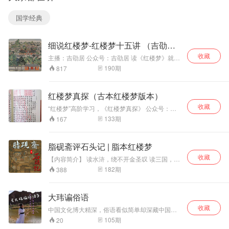
庙...... 那阵子正好
验，更重要的是，
在看一些名人传
下笔亲切有味，娓
国学经典
记，有感于那些文
娓道来。 写给儿童
人墨客，都有专门
的中国地理共14
的藏书读书地方，
册：天府之国、洞
细说红楼梦-红楼梦十五讲 （吉劭
而且还有雅号，比
庭南北、千里中
如我们熟知的“聊
原、黄土高原、祁
居）
收藏
​主播：吉劭居 公众号：吉劭居 读《红楼梦》就如
斋”，就是清代文学
连内外、云贵山
打开了一幅充满历史气息的栩栩如生的历史长
190
期
817
家蒲松龄的书屋；
中、岭南天地、东
卷，这一时期中国社会缓慢转型的历史面貌，都
写下脍炙人口名篇
南丘陵、江淮水
被曹雪芹的生花妙笔定个下来了。 吉劭居播讲
《陋室铭》的唐代
乡、白山黑水、内
《红楼梦十五讲》，包含刘梦溪、冯其庸、蔡义
红楼梦真探（古本红楼梦版本）
大诗人刘禹锡，他
蒙古高原、天山南
江、马瑞芳、叶朗、龚鹏程、刘敬圻、李希凡、
的居所兼书房就
北、世界屋脊、海
收藏
张锦池、吕启祥、孙逊、刘广定、童元方、周汝
“红楼梦”高阶学习，《红楼梦真探》​ 公众号：文
叫“陋室”；梁启超
上明珠，共254
昌、刘再复等名家的“红楼梦十五讲”。
艺真探社。 传播红楼梦文化，探究石头记谜团。
133
期
167
的书斋叫“饮冰
篇。 用讲故事的方
一入红楼深似海，从此探佚是日常。 一部分版本
室”；叶圣陶的
式讲中国地理，用
内容来自陈维昭先生​《红学通史​》。
叫“未厌居”，然
诗意的语言赞美大
脂砚斋评石头记 | 脂本红楼梦
后，正在诵读永绥
地，将绮丽的风景
收藏
吉劭的小米粥脱口
与迷人的风情,立体
【内容简介】 读水浒，绕不开金圣叹 读三国，绕
而出：我们的叫“吉
地呈现。 丰满的知
不开毛宗岗 读西游，绕不开李卓吾 读红楼梦，也
182
期
388
一定绕不开脂砚斋 想要真正读红楼梦，脂砚斋评
劭居”吧。 指薪修
识体系，极具美感
语不可不读。 众所周知，《红楼梦》现存版本众
祜，永绥吉劭。顺
的语言，诗情画
多，大致分为两个体系： 一个是仅流传前八十
应自然，修德积
意，妙趣横生，让
大玮谝俗语
回、保留脂砚斋评语的抄本系统，俗称脂评本；
福，薪火相传，永
天地浩然之正气，
收藏
另一个是经过程伟元、高鹗整理补缀，删去所有
中国文化博大精深，俗语看似简单却深藏中国人
远平安美好。好，
在小小童心中萌
脂砚斋评语并续写完成一百二十回的程高本。 而
的生活智慧和处世哲学。听大玮谝俗语，偶尔在
那就吉劭居吧！ 吉
芽。
105
期
20
我们更推荐读脂评本，因为 脂评本更接近原著面
饭局上来一段，引得点赞无数……
劭居这几年先后完