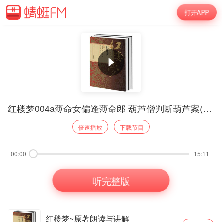
打开APP
红楼梦004a薄命女偏逢薄命郎 葫芦僧判断葫芦案(感谢赞赏)
倍速播放
下载节目
00:00
15:11
听完整版
红楼梦~原著朗读与讲解