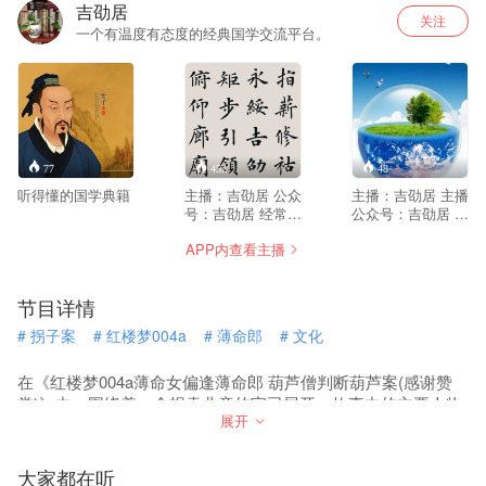
吉劭居
关注
一个有温度有态度的经典国学交流平台。
77
452
48
听得懂的国学典籍
主播：吉劭居 公众
主播：吉劭居 主播
号：吉劭居 经常有
公众号：吉劭居 在
听众问我：为什么
这里，山水与文学
APP内查看主播
叫吉劭居？吉劭居
有机结合，地理与
是啥意思？ 简而言
历史相互关联，文
之，吉劭居，就是
学与历史也就此在
节目详情
吉劭的居所，吉劭
这片大地上有了具
的窝。 这源于女儿
体而立体的坐标。
#
拐子案
#
红楼梦004a
#
薄命郎
#
文化
小米粥幼时的创
中国地域辽阔，自
意。 话说那时我和
然环境特别复杂，
她不是一起学习
人文景观星罗棋
在《红楼梦004a薄命女偏逢薄命郎 葫芦僧判断葫芦案(感谢赞
《儿童中国文化导
布，《写给儿童的
赏)》中，围绕着一个拐卖儿童的官司展开。故事中的主要人物
读》么，学到《千
中国地理》不但有
展开
有冯渊、英帘、葫芦僧等。通过一系列的审讯和调解，最终以
字文》，学到指薪
深厚的自然地理、
虚张声势和金钱解决了这起官司。这个故事涉及到了拐卖儿童
修祜，永绥吉劭，
人文地理积累，还
和官司判决等话题。
矩步引领，俯仰廊
有丰富的人生经
大家都在听