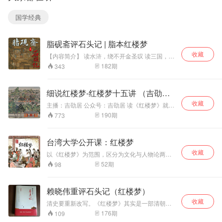
庙...... 那阵子正好
验，更重要的是，
在看一些名人传
下笔亲切有味，娓
国学经典
记，有感于那些文
娓道来。 写给儿童
人墨客，都有专门
的中国地理共14
的藏书读书地方，
册：天府之国、洞
脂砚斋评石头记 | 脂本红楼梦
而且还有雅号，比
庭南北、千里中
如我们熟知的“聊
原、黄土高原、祁
收藏
【内容简介】 读水浒，绕不开金圣叹 读三国，绕
斋”，就是清代文学
连内外、云贵山
不开毛宗岗 读西游，绕不开李卓吾 读红楼梦，也
182
期
343
家蒲松龄的书屋；
中、岭南天地、东
一定绕不开脂砚斋 想要真正读红楼梦，脂砚斋评
写下脍炙人口名篇
南丘陵、江淮水
语不可不读。 众所周知，《红楼梦》现存版本众
《陋室铭》的唐代
乡、白山黑水、内
多，大致分为两个体系： 一个是仅流传前八十
细说红楼梦-红楼梦十五讲 （吉劭
大诗人刘禹锡，他
蒙古高原、天山南
回、保留脂砚斋评语的抄本系统，俗称脂评本；
居）
的居所兼书房就
北、世界屋脊、海
收藏
另一个是经过程伟元、高鹗整理补缀，删去所有
​主播：吉劭居 公众号：吉劭居 读《红楼梦》就如
叫“陋室”；梁启超
上明珠，共254
脂砚斋评语并续写完成一百二十回的程高本。 而
打开了一幅充满历史气息的栩栩如生的历史长
190
期
773
我们更推荐读脂评本，因为 脂评本更接近原著面
的书斋叫“饮冰
篇。 用讲故事的方
卷，这一时期中国社会缓慢转型的历史面貌，都
貌。 《红楼梦》原名《脂砚斋重评石头记》，
室”；叶圣陶的
式讲中国地理，用
被曹雪芹的生花妙笔定个下来了。 吉劭居播讲
《石头记》在最早传抄行世时就带有脂砚斋的多
叫“未厌居”，然
诗意的语言赞美大
《红楼梦十五讲》，包含刘梦溪、冯其庸、蔡义
台湾大学公开课：红楼梦
次评点，这些评点或者批语是最符合曹公思想
江、马瑞芳、叶朗、龚鹏程、刘敬圻、李希凡、
后，正在诵读永绥
地，将绮丽的风景
的，也是阅读红楼梦过程中一个不可或缺的组成
收藏
张锦池、吕启祥、孙逊、刘广定、童元方、周汝
吉劭的小米粥脱口
与迷人的风情,立体
以《红楼梦》为范围，区分为文化与人物论两大
部分。 比如《红楼梦》第八回，贾宝玉跑到梨香
昌、刘再复等名家的“红楼梦十五讲”。
而出：我们的叫“吉
地呈现。 丰满的知
范畴，深度解读《红楼梦》。
52
期
98
院看薛宝钗，正闲话时，林妹妹来了。 程甲本里
劭居”吧。 指薪修
识体系，极具美感
写到“丫头喊林妹妹来了，只见林黛玉摇摇摆摆地
祜，永绥吉劭。顺
的语言，诗情画
走进来”。 而脂批本上写的是“只见黛玉摇摇地走
应自然，修德积
意，妙趣横生，让
赖晓伟重评石头记（红楼梦）
了进来”。 几个字，黛玉的形象就有了天壤之别，
福，薪火相传，永
天地浩然之正气，
脂评本的“摇摇”更美，选对版本，读红楼句句入
收藏
清史要重新改写。《红楼梦》其实是一部清朝的
远平安美好。好，
在小小童心中萌
魂。 想开启红楼密室，脂砚斋批语是钥匙。
史书。 其实，《红楼梦》书上讲得很明白，天上
那就吉劭居吧！ 吉
芽。
176
期
109
的神瑛侍者（传国玺的化身）下凡，投胎到了大
劭居这几年先后完