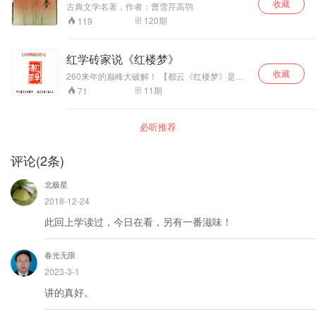
收藏
晰，辞藻华丽，音
古典文学名著，作者：曹雪芹高鹗
韵谐美，自字引经
120
期
119
据典，读来朗朗上
口，明代古文大家
王世贞称其为“绝妙
红学砖家说《红楼梦》
文章”。 而今天我
收藏
260来年的巅峰大破解！ 【都云《红楼梦》是古
们重读这篇《千字
今小说的颠峰之作，却又有几人知道此帖将是
文》，就如同回到
11
期
71
《红楼梦》的颠峰破解？若干年后，此帖将以里
了南北朝时代，与
程碑式的壮举照亮整个红学之颠，指引未来红学
周兴嗣对面而坐，
的研究方向。丁酉年闰六月廿一。红学砖家】
听他侃侃而谈，一
必听推荐
切都是那么栩栩如
生。
评论
(
2
条)
北极星
2018-12-24
此回上学读过，今日在看，另有一番滋味！
春光无限
2023-3-1
讲的真好。