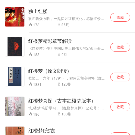
清皇宫里。神瑛侍者转世成了贾宝玉。他享尽了
成了红楼梦、论
皇宫里的荣华富贵，最后重新变回石头，将在清
语、老子、庄子、
独上红楼
宫里的所见所闻（宫闱秘史）刻在了石头之上，
大学、中庸、千家
收藏
留给了后世。 原来，《红楼梦》的“红楼”二字其
欢迎听众收听，一起探讨红楼文化，感悟红楼精
诗等多部经典的朗
实是指紫禁城。书中的贾府其实就是大清皇家，
神。
53
期
173
读与讲解，现在，
大观园则是圆明园，贾宝玉其实是大清皇帝，林
沿着《儿童中国文
黛玉则是大清皇后。在《红楼梦》的背面，竟然
化导读》的顺序，
写着孝庄下嫁、顺治出家、雍正暴死、乾隆身
红楼梦精彩章节解读
让我们一起开始
世、董鄂妃之死等大量的清宫秘史。 本书《赖晓
《千字文》的朗诵
伟重评石头记》典藏版自2021年出版以来，被众
收藏
《红楼梦》作为中国历史上最伟大的宏观巨著，
与解读吧。 《千字
多红楼梦迷誉为是对《红楼梦》真正的解读，足
是白话小说的巅峰，我们选取了书中有联系的章
4
期
183
文》和《三字经》
以让您领略260年来红学巅峰的奇光，不枉此生
节，组成了多个精彩系列，同时在播讲时加入个
《百家姓》我们俗
读《红楼梦》一场……
人的思考和品评，让你快速的领略《红楼梦》的
称为“三百千”。相
魅力。
红楼梦（原文朗读）
传《千字文》是南
朝的梁武帝为教育
收藏
乾隆五十六年（1791），程伟元和高鹗将《红楼
子侄而令周兴嗣所
梦》前80回与后40回合成一个完整的故事，以木
120
期
1881
作。周兴嗣绞尽脑
活字排印出来，书名为《红楼梦》，通称“程甲
汁，仅用了一夜时
本”。其中的后40回，一般认为是高鹗所补。
间就完成了编撰，
红楼梦真探（古本红楼梦版本）
但当他交稿的时
候，已经两鬓斑
收藏
“红楼梦”高阶学习，《红楼梦真探》​ 公众号：文
白。 周兴嗣用一千
艺真探社。 传播红楼梦文化，探究石头记谜团。
133
期
186
个不同的汉字，勾
一入红楼深似海，从此探佚是日常。 一部分版本
划出一部完整的中
内容来自陈维昭先生​《红学通史​》。
华文化史基本轮
红楼梦(完结)
廓，通篇脉络清