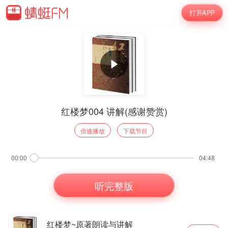
打开APP
红楼梦004 讲解(感谢赞赏)
倍速播放
下载节目
00:00
04:48
听完整版
红楼梦~原著朗读与讲解