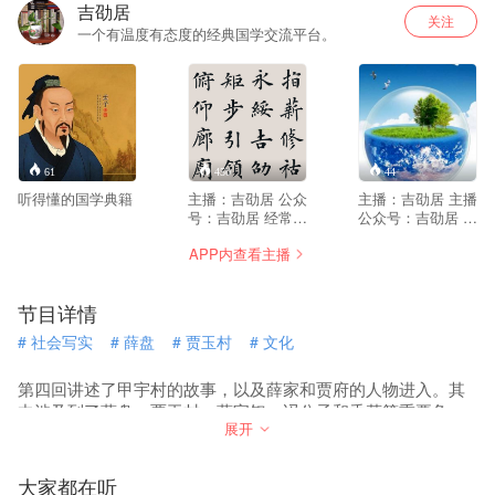
吉劭居
关注
一个有温度有态度的经典国学交流平台。
61
450
44
听得懂的国学典籍
主播：吉劭居 公众
主播：吉劭居 主播
号：吉劭居 经常有
公众号：吉劭居 在
听众问我：为什么
这里，山水与文学
APP内查看主播
叫吉劭居？吉劭居
有机结合，地理与
是啥意思？ 简而言
历史相互关联，文
之，吉劭居，就是
学与历史也就此在
节目详情
吉劭的居所，吉劭
这片大地上有了具
的窝。 这源于女儿
体而立体的坐标。
#
社会写实
#
薛盘
#
贾玉村
#
文化
小米粥幼时的创
中国地域辽阔，自
意。 话说那时我和
然环境特别复杂，
她不是一起学习
人文景观星罗棋
第四回讲述了甲宇村的故事，以及薛家和贾府的人物进入。其
《儿童中国文化导
布，《写给儿童的
中涉及到了薛盘、贾玉村、薛宝钗、冯公子和香菱等重要角
读》么，学到《千
中国地理》不但有
展开
色。故事中展现了官场斗争、家族关系和社会写实等主题。曹
字文》，学到指薪
深厚的自然地理、
雪芹通过这些情节揭示了现实社会的残酷与无情。
修祜，永绥吉劭，
人文地理积累，还
矩步引领，俯仰廊
有丰富的人生经
大家都在听