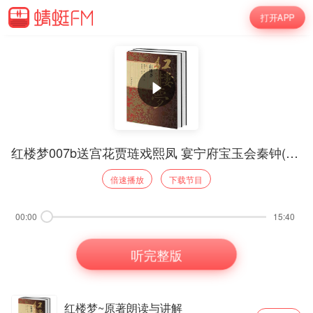
打开APP
红楼梦007b送宫花贾琏戏熙凤 宴宁府宝玉会秦钟(感谢赞赏)
倍速播放
下载节目
00:00
15:40
听完整版
红楼梦~原著朗读与讲解