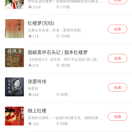
带你走进红楼梦！用通俗易懂幽默的语言解读红
成了红楼梦、论
楼梦里的人情世故和对我们现代人的启示！
115
期
1018
语、老子、庄子、
大学、中庸、千家
诗等多部经典的朗
红楼梦(完结)
读与讲解，现在，
收藏
沿着《儿童中国文
古典文学名著，作者：曹雪芹高鹗
化导读》的顺序，
120
期
112
让我们一起开始
《千字文》的朗诵
与解读吧。 《千字
脂砚斋评石头记 | 脂本红楼梦
文》和《三字经》
收藏
【内容简介】 读水浒，绕不开金圣叹 读三国，绕
《百家姓》我们俗
不开毛宗岗 读西游，绕不开李卓吾 读红楼梦，也
称为“三百千”。相
182
期
374
一定绕不开脂砚斋 想要真正读红楼梦，脂砚斋评
传《千字文》是南
语不可不读。 众所周知，《红楼梦》现存版本众
朝的梁武帝为教育
多，大致分为两个体系： 一个是仅流传前八十
子侄而令周兴嗣所
张爱玲传
回、保留脂砚斋评语的抄本系统，俗称脂评本；
作。周兴嗣绞尽脑
收藏
另一个是经过程伟元、高鹗整理补缀，删去所有
张爱玲
汁，仅用了一夜时
脂砚斋评语并续写完成一百二十回的程高本。 而
间就完成了编撰，
30
期
249
我们更推荐读脂评本，因为 脂评本更接近原著面
但当他交稿的时
貌。 《红楼梦》原名《脂砚斋重评石头记》，
候，已经两鬓斑
《石头记》在最早传抄行世时就带有脂砚斋的多
白。 周兴嗣用一千
独上红楼
次评点，这些评点或者批语是最符合曹公思想
个不同的汉字，勾
的，也是阅读红楼梦过程中一个不可或缺的组成
收藏
欢迎听众收听，一起探讨红楼文化，感悟红楼精
划出一部完整的中
部分。 比如《红楼梦》第八回，贾宝玉跑到梨香
神。
53
期
162
华文化史基本轮
院看薛宝钗，正闲话时，林妹妹来了。 程甲本里
廓，通篇脉络清
写到“丫头喊林妹妹来了，只见林黛玉摇摇摆摆地