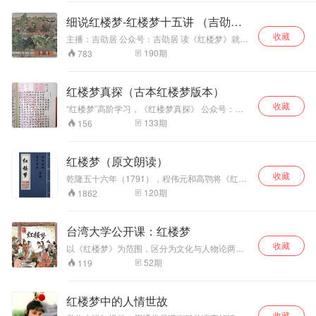
庙...... 那阵子正好
验，更重要的是，
人的思考和品评，让你快速的领略《红楼梦》的
魅力。
在看一些名人传
下笔亲切有味，娓
细说红楼梦-红楼梦十五讲 （吉劭
记，有感于那些文
娓道来。 写给儿童
居）
收藏
人墨客，都有专门
的中国地理共14
​主播：吉劭居 公众号：吉劭居 读《红楼梦》就如
打开了一幅充满历史气息的栩栩如生的历史长
的藏书读书地方，
册：天府之国、洞
190
期
783
卷，这一时期中国社会缓慢转型的历史面貌，都
而且还有雅号，比
庭南北、千里中
被曹雪芹的生花妙笔定个下来了。 吉劭居播讲
如我们熟知的“聊
原、黄土高原、祁
《红楼梦十五讲》，包含刘梦溪、冯其庸、蔡义
斋”，就是清代文学
连内外、云贵山
红楼梦真探（古本红楼梦版本）
江、马瑞芳、叶朗、龚鹏程、刘敬圻、李希凡、
家蒲松龄的书屋；
中、岭南天地、东
收藏
张锦池、吕启祥、孙逊、刘广定、童元方、周汝
“红楼梦”高阶学习，《红楼梦真探》​ 公众号：文
写下脍炙人口名篇
南丘陵、江淮水
昌、刘再复等名家的“红楼梦十五讲”。
艺真探社。 传播红楼梦文化，探究石头记谜团。
《陋室铭》的唐代
乡、白山黑水、内
133
期
156
一入红楼深似海，从此探佚是日常。 一部分版本
大诗人刘禹锡，他
蒙古高原、天山南
内容来自陈维昭先生​《红学通史​》。
的居所兼书房就
北、世界屋脊、海
叫“陋室”；梁启超
上明珠，共254
红楼梦（原文朗读）
的书斋叫“饮冰
篇。 用讲故事的方
收藏
乾隆五十六年（1791），程伟元和高鹗将《红楼
室”；叶圣陶的
式讲中国地理，用
梦》前80回与后40回合成一个完整的故事，以木
120
期
1862
叫“未厌居”，然
诗意的语言赞美大
活字排印出来，书名为《红楼梦》，通称“程甲
后，正在诵读永绥
地，将绮丽的风景
本”。其中的后40回，一般认为是高鹗所补。
吉劭的小米粥脱口
与迷人的风情,立体
台湾大学公开课：红楼梦
而出：我们的叫“吉
地呈现。 丰满的知
劭居”吧。 指薪修
识体系，极具美感
收藏
以《红楼梦》为范围，区分为文化与人物论两大
祜，永绥吉劭。顺
的语言，诗情画
范畴，深度解读《红楼梦》。
52
期
119
应自然，修德积
意，妙趣横生，让
福，薪火相传，永
天地浩然之正气，
远平安美好。好，
在小小童心中萌
红楼梦中的人情世故
那就吉劭居吧！ 吉
芽。
劭居这几年先后完
收藏