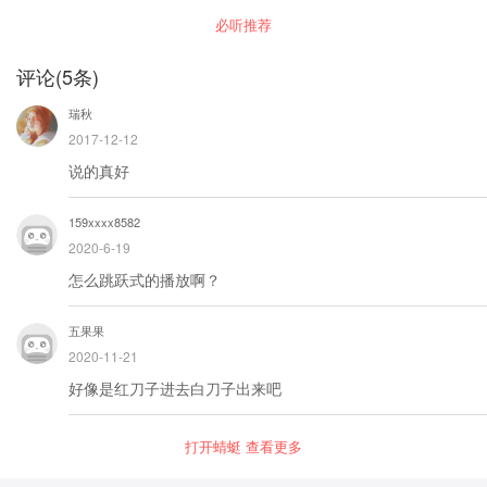
晰，辞藻华丽，音
走进来”。 而脂批本上写的是“只见黛玉摇摇地走
必听推荐
了进来”。 几个字，黛玉的形象就有了天壤之别，
韵谐美，自字引经
脂评本的“摇摇”更美，选对版本，读红楼句句入
据典，读来朗朗上
魂。 想开启红楼密室，脂砚斋批语是钥匙。
口，明代古文大家
评论
(
5
条)
王世贞称其为“绝妙
文章”。 而今天我
瑞秋
们重读这篇《千字
文》，就如同回到
2017-12-12
了南北朝时代，与
说的真好
周兴嗣对面而坐，
听他侃侃而谈，一
切都是那么栩栩如
159xxxx8582
生。
2020-6-19
怎么跳跃式的播放啊？
五果果
2020-11-21
好像是红刀子进去白刀子出来吧
打开蜻蜓 查看更多