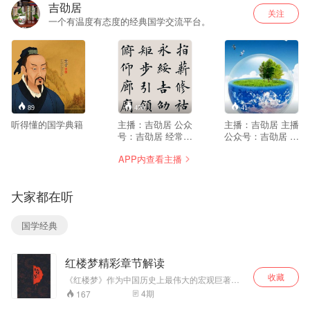
吉劭居
关注
一个有温度有态度的经典国学交流平台。
89
470
41
听得懂的国学典籍
主播：吉劭居 公众
主播：吉劭居 主播
号：吉劭居 经常有
公众号：吉劭居 在
听众问我：为什么
这里，山水与文学
APP内查看主播
叫吉劭居？吉劭居
有机结合，地理与
是啥意思？ 简而言
历史相互关联，文
之，吉劭居，就是
学与历史也就此在
大家都在听
吉劭的居所，吉劭
这片大地上有了具
的窝。 这源于女儿
体而立体的坐标。
小米粥幼时的创
中国地域辽阔，自
国学经典
意。 话说那时我和
然环境特别复杂，
她不是一起学习
人文景观星罗棋
《儿童中国文化导
布，《写给儿童的
红楼梦精彩章节解读
读》么，学到《千
中国地理》不但有
字文》，学到指薪
深厚的自然地理、
收藏
《红楼梦》作为中国历史上最伟大的宏观巨著，
修祜，永绥吉劭，
人文地理积累，还
是白话小说的巅峰，我们选取了书中有联系的章
4
期
167
矩步引领，俯仰廊
有丰富的人生经
节，组成了多个精彩系列，同时在播讲时加入个