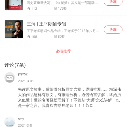
收藏
说久而遂多。二十世纪以来，《红楼梦》更以其
晰，辞藻华丽，音
清史要重新改写。《红楼梦》其实是一部清朝的
丰富深刻的思想底蕴和异常出色的艺术成就使学
史书。 其实，《红楼梦》书上讲得很明白，天上
韵谐美，自字引经
176
期
113
术界产生了以其为研究对象的专门学问——红
的神瑛侍者（传国玺的化身）下凡，投胎到了大
据典，读来朗朗上
学。
清皇宫里。神瑛侍者转世成了贾宝玉。他享尽了
口，明代古文大家
皇宫里的荣华富贵，最后重新变回石头，将在清
王世贞称其为“绝妙
三浔 | 王平朗诵专辑
宫里的所见所闻（宫闱秘史）刻在了石头之上，
文章”。 而今天我
收藏
留给了后世。 原来，《红楼梦》的“红楼”二字其
王平老师朗诵作品专辑，王老师于2018年八月创
们重读这篇《千字
实是指紫禁城。书中的贾府其实就是大清皇家，
立了三浔《朗诵大家庭》，并且为平台创始人，
文》，就如同回到
80
期
198
大观园则是圆明园，贾宝玉其实是大清皇帝，林
通过线下朗诵活动与线上交流学习，为喜欢朗诵
了南北朝时代，与
黛玉则是大清皇后。在《红楼梦》的背面，竟然
的朋友提供发表朗诵作品、展示朗诵才华，相互
周兴嗣对面而坐，
写着孝庄下嫁、顺治出家、雍正暴死、乾隆身
学习、共同提高的一个平台。认识你我他，大家
听他侃侃而谈，一
必听推荐
世、董鄂妃之死等大量的清宫秘史。 本书《赖晓
是一家。大家朗诵，快乐无穷；展示才华，再显
切都是那么栩栩如
伟重评石头记》典藏版自2021年出版以来，被众
芳华。
生。
多红楼梦迷誉为是对《红楼梦》真正的解读，足
评论
(
7
条)
以让您领略260年来红学巅峰的奇光，不枉此生
读《红楼梦》一场……
祥祥52
2021-3-31
先读原文故事，后细微分析原文含意，逻辑推测…。精深伟
大的作品这样有原文，有推理分析，通俗语言讲解，终始历
来似懂非懂的名著轻松理解了！不管别"大师"怎么讲解，也
是一家之言。我喜欢吉劭居老师！！！👍👏
Amy
2021-3-8