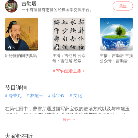
吉劭居
关注
一个有温度有态度的经典国学交流平台。
77
452
48
听得懂的国学典籍
主播：吉劭居 公众
主播：吉劭居 主播
号：吉劭居 经常有
公众号：吉劭居 在
听众问我：为什么
这里，山水与文学
APP内查看主播
叫吉劭居？吉劭居
有机结合，地理与
是啥意思？ 简而言
历史相互关联，文
之，吉劭居，就是
学与历史也就此在
节目详情
吉劭的居所，吉劭
这片大地上有了具
的窝。 这源于女儿
体而立体的坐标。
#
冷香丸
#
林黛玉
#
薛宝钗
#
文化
小米粥幼时的创
中国地域辽阔，自
意。 话说那时我和
然环境特别复杂，
她不是一起学习
人文景观星罗棋
在第七回中，曹雪芹通过描写薛宝钗的进场方式以及与林黛玉
《儿童中国文化导
布，《写给儿童的
的对比，展现了红楼梦中女性形象中情感与理性的对比。同
读》么，学到《千
中国地理》不但有
展开
时，通过交大等人物引出了贾府家族兴衰的伏笔。
字文》，学到指薪
深厚的自然地理、
修祜，永绥吉劭，
人文地理积累，还
矩步引领，俯仰廊
有丰富的人生经
大家都在听