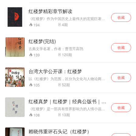
貌。 《红楼梦》原名《脂砚斋重评石头记》，
成了红楼梦、论
《石头记》在最早传抄行世时就带有脂砚斋的多
语、老子、庄子、
红楼梦精彩章节解读
次评点，这些评点或者批语是最符合曹公思想
大学、中庸、千家
的，也是阅读红楼梦过程中一个不可或缺的组成
收藏
《红楼梦》作为中国历史上最伟大的宏观巨著，
诗等多部经典的朗
部分。 比如《红楼梦》第八回，贾宝玉跑到梨香
是白话小说的巅峰，我们选取了书中有联系的章
4
期
194
读与讲解，现在，
院看薛宝钗，正闲话时，林妹妹来了。 程甲本里
节，组成了多个精彩系列，同时在播讲时加入个
沿着《儿童中国文
写到“丫头喊林妹妹来了，只见林黛玉摇摇摆摆地
人的思考和品评，让你快速的领略《红楼梦》的
化导读》的顺序，
走进来”。 而脂批本上写的是“只见黛玉摇摇地走
魅力。
红楼梦(完结)
让我们一起开始
了进来”。 几个字，黛玉的形象就有了天壤之别，
《千字文》的朗诵
脂评本的“摇摇”更美，选对版本，读红楼句句入
收藏
古典文学名著，作者：曹雪芹高鹗
魂。 想开启红楼密室，脂砚斋批语是钥匙。
与解读吧。 《千字
120
期
139
文》和《三字经》
《百家姓》我们俗
称为“三百千”。相
台湾大学公开课：红楼梦
传《千字文》是南
朝的梁武帝为教育
收藏
以《红楼梦》为范围，区分为文化与人物论两大
子侄而令周兴嗣所
范畴，深度解读《红楼梦》。
52
期
105
作。周兴嗣绞尽脑
汁，仅用了一夜时
间就完成了编撰，
红楼真梦｜红楼梦｜经典公版书｜四
但当他交稿的时
大名著
候，已经两鬓斑
收藏
《红楼梦》是一部具有世界影响力的人情小说、
白。 周兴嗣用一千
中国封建社会的百科全书、传统文化的集大成
13
期
108
个不同的汉字，勾
者。其作者以“大旨谈情，实录其事”自勉，只按自
划出一部完整的中
己的事体情理，按迹循踪，摆脱旧套，新鲜别
致，取得了非凡的艺术成就。“真事隐去，假语存
华文化史基本轮
赖晓伟重评石头记（红楼梦）
焉”的特殊笔法更是令后世读者脑洞大开，揣测之
廓，通篇脉络清