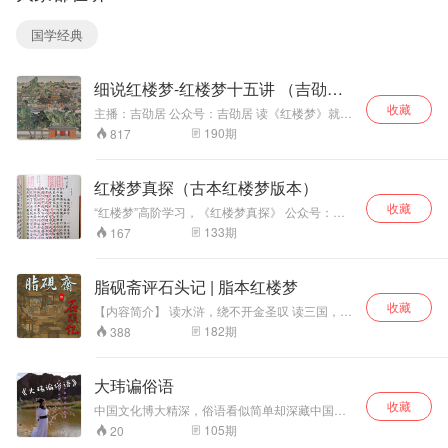
庙...... 那阵子正好
验，更重要的是，
在看一些名人传
下笔亲切有味，娓
国学经典
记，有感于那些文
娓道来。 写给儿童
人墨客，都有专门
的中国地理共14
的藏书读书地方，
册：天府之国、洞
细说红楼梦-红楼梦十五讲 （吉劭
而且还有雅号，比
庭南北、千里中
如我们熟知的“聊
原、黄土高原、祁
居）
收藏
​主播：吉劭居 公众号：吉劭居 读《红楼梦》就如
斋”，就是清代文学
连内外、云贵山
打开了一幅充满历史气息的栩栩如生的历史长
190
期
817
家蒲松龄的书屋；
中、岭南天地、东
卷，这一时期中国社会缓慢转型的历史面貌，都
写下脍炙人口名篇
南丘陵、江淮水
被曹雪芹的生花妙笔定个下来了。 吉劭居播讲
《陋室铭》的唐代
乡、白山黑水、内
《红楼梦十五讲》，包含刘梦溪、冯其庸、蔡义
红楼梦真探（古本红楼梦版本）
大诗人刘禹锡，他
蒙古高原、天山南
江、马瑞芳、叶朗、龚鹏程、刘敬圻、李希凡、
的居所兼书房就
北、世界屋脊、海
收藏
张锦池、吕启祥、孙逊、刘广定、童元方、周汝
“红楼梦”高阶学习，《红楼梦真探》​ 公众号：文
叫“陋室”；梁启超
上明珠，共254
昌、刘再复等名家的“红楼梦十五讲”。
艺真探社。 传播红楼梦文化，探究石头记谜团。
133
期
167
的书斋叫“饮冰
篇。 用讲故事的方
一入红楼深似海，从此探佚是日常。 一部分版本
室”；叶圣陶的
式讲中国地理，用
内容来自陈维昭先生​《红学通史​》。
叫“未厌居”，然
诗意的语言赞美大
脂砚斋评石头记 | 脂本红楼梦
后，正在诵读永绥
地，将绮丽的风景
收藏
吉劭的小米粥脱口
与迷人的风情,立体
【内容简介】 读水浒，绕不开金圣叹 读三国，绕
而出：我们的叫“吉
地呈现。 丰满的知
不开毛宗岗 读西游，绕不开李卓吾 读红楼梦，也
182
期
388
一定绕不开脂砚斋 想要真正读红楼梦，脂砚斋评
劭居”吧。 指薪修
识体系，极具美感
语不可不读。 众所周知，《红楼梦》现存版本众
祜，永绥吉劭。顺
的语言，诗情画
多，大致分为两个体系： 一个是仅流传前八十
应自然，修德积
意，妙趣横生，让
大玮谝俗语
回、保留脂砚斋评语的抄本系统，俗称脂评本；
福，薪火相传，永
天地浩然之正气，
收藏
另一个是经过程伟元、高鹗整理补缀，删去所有
中国文化博大精深，俗语看似简单却深藏中国人
远平安美好。好，
在小小童心中萌
脂砚斋评语并续写完成一百二十回的程高本。 而
的生活智慧和处世哲学。听大玮谝俗语，偶尔在
那就吉劭居吧！ 吉
芽。
105
期
20
我们更推荐读脂评本，因为 脂评本更接近原著面
饭局上来一段，引得点赞无数……
劭居这几年先后完