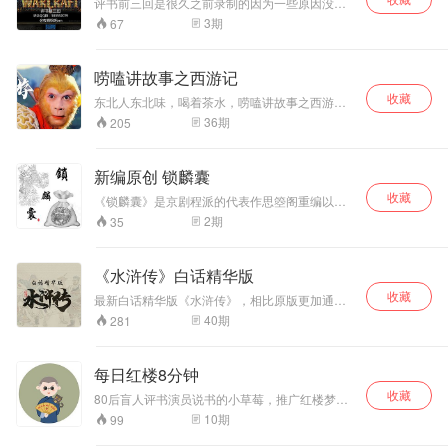
评书前三回是很久之前录制的因为一些原因没有
讲编年史设定，而是九城时期艾泽拉斯大图书馆
3
期
67
内容...目前设定已经改变，我也打算将编年史内
容进行完善，所以把前三回单独出来
唠嗑讲故事之西游记
收藏
东北人东北味，喝着茶水，唠嗑讲故事之西游
记，一边唠嗑一边讲故事，今天讲讲西游记的故
36
期
205
事。欢迎关注我，在评论区，和我一起唠唠嗑。
新编原创 锁麟囊
收藏
《锁麟囊》是京剧程派的代表作思箜阁重编以评
书的形式展现给各位故事讲的是登州富 家之女薛
2
期
35
湘灵出嫁时陪嫁《锁麟囊》囊中金银财宝无数出
嫁当日春秋亭避雨偶遇赵守贞赵守贞贫苦相赠锁
麟囊，后因变故薛湘灵成为卢家婆子在照顾卢家
《水浒传》白话精华版
少爷的时候误入阁楼香堂见锁麟囊真相大白之后
收藏
卢家夫人原来就是赵守贞从此两人义结金兰欢迎
最新白话精华版《水浒传》，相比原版更加通俗
各位加入思箜阁官方qq群：600231836每晚九点
易懂
40
期
281
十分现场我们的固定更新时间是每周五至周日欢
迎聆听
每日红楼8分钟
收藏
80后盲人评书演员说书的小草莓，推广红楼梦新
作，每日红楼8分钟，用短视频的形式（懒人畅听
10
期
99
上是音频版本），通过精炼的语言、准确的角色
模仿、清晰的字幕，让不熟悉红楼梦的朋友了解