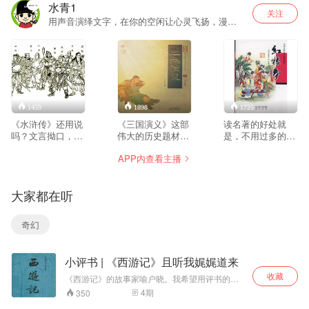
水青1
关注
用声音演绎文字，在你的空闲让心灵飞扬，漫游
古今中外的文学天地。听原著，听名著，水青给
你不一样的体验！微o信o公0众0号：
shuiqingdumingzhu 注：(水青读名著 全拼）
1459
1898
1725
《水浒传》还用说
《三国演义》这部
读名著的好处就
吗？文言拗口，读
伟大的历史题材文
是，不用过多的介
不下去，听我说就
学巨著，不用多说
绍这是一本什么
APP内查看主播
是了。 请关注
了吧？看过剧、玩
书，《红楼梦》更
gongzhonghao《水
过游戏、刘、关、
是如此，只说说我
青读名著》有声
张、吕布、曹操、
将怎样读？在读播
大家都在听
音、有文本。边听
司马、诸葛等
《金瓶梅》的过程
边看！
等、、、俱都耳熟
中，就有许多听友
能详，但您读过原
建议我读《红楼
奇幻
著吗？ 肯定想过，
梦》。其实，有很
冲动过。没时间、
多听友反应，自己
读不下去等等。 那
读原文很费力，听
小评书 | 《西游记》且听我娓娓道来
就来听吧！听水青
我读的原著，反而
为您读原著，原汁
轻松易懂。这一点
收藏
《西游记》的故事家喻户晓。我希望用评书的形
原味，敬请各位关
颇受鼓励。 《红楼
式来带你重温这部经典。 本人才疏学浅，能力有
4
期
350
注！
梦》这样一部伟大
限。希望大家多多批评指正。感谢大家的支持！