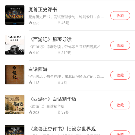
shuiqingdumingzhu（水
的作品，终于可以
青读名著）公号。
下决心开始读了。
魔兽正史评书
敬请各位关注！
收藏
shuiqingdumingzhu
魔兽历史评书，尝试整理录制，纯属爱好，自娱
自乐，希望可以让大家从头了解这个故事吧，自
青读名著）公号。
46
期
225
己打小爱好曲艺，赶上自己也是魔兽老玩家又爱
欢迎关注
好曲艺，就想把这魔兽宏大的史诗故事编成评
书，想来也很热闹，水平有限，情怀有余，尝试
《西游记》原著导读
从头整理着讲，希望没接触过魔兽的朋友也能喜
收藏
欢这个故事，感谢大家捧场吧。 欢迎关注我的喜
《西游记》原著导读，带你亲自寻找西游真相
马拉雅账号，还有微博，都是夜幕枫明xm这个网
212
期
910
名... 听众QQ群：583552079
白话西游
收藏
字字珠玑，句句在理，东北话演绎西游记，戏说
不胡说，品读西游记
2
期
113
《西游记》白话精华版
收藏
《西游记》白话精华版
39
期
203
《魔兽正史评书》旧设定世界观
收藏