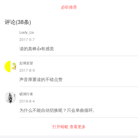
红楼故事，让熟悉红楼梦的朋友重温红楼情节。
必听推荐
诚邀朋友们在各大app上关注“说书的小草莓”，一
起徜徉红楼梦的世界。
评论
(
38
条)
Lusty_Liu
2017-5-7
读的真棒👍有感觉
彭博若望
2017-8-9
声音厚重读的不错点赞
砚湖行者
2019-8-4
为什么不能自动切换呢？只会单曲循环。
打开蜻蜓 查看更多