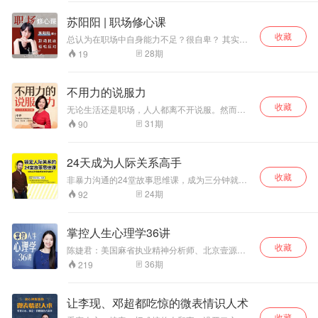
的能力，收获更好的人际关系和工作晋升机会。
苏阳阳 | 职场修心课
收藏
总认为在职场中自身能力不足？很自卑？ 其实是
我们不会洞察人心，不善于观察周围同事和领导
28
期
19
对你的言下之意。 这门课程可以让你做到“知
己”又“知彼";用高情商为你的领导力赋能。 用不同
的视角为你答疑解惑，陪你成长，教你学会轻松
不用力的说服力
应对职场的各种挑战。 全面提升五种职场能
收藏
力："决策力、思考力、链接力、执行力、影响
无论生活还是职场，人人都离不开说服。然而很
力。” 让你：思维升级 、理解深层 、视角多元 、
多人想拥有说服力，却搞错了说服的本质。说服
31
期
90
情绪松弛 、激发潜力、持续精进。
不是改变和控制，而是对方自己的选择，有效说
服是一个心悦诚服的过程，是不需要用力的。本
课程给大家的，不是搞定外在的口才技法，而是
24天成为人际关系高手
从自身开始的认知心法，不是教你通过说服改变
收藏
他人，而是掌握人观点改变的规律，是对方心悦
非暴力沟通的24堂故事思维课，成为三分钟就能
诚服的自发改变。不用力的说服力，是你对世界
讲好故事的沟通高手。
24
期
92
的影响力。本课程是一条让你登顶世界高手的自
我修炼之路。
掌控人生心理学36讲
收藏
陈婕君：美国麻省执业精神分析师、北京壹源心
理健康中心创始人。教你扫描“心理基因”，全面掌
36
期
219
控自己的人生。
让李现、邓超都吃惊的微表情识人术
收藏