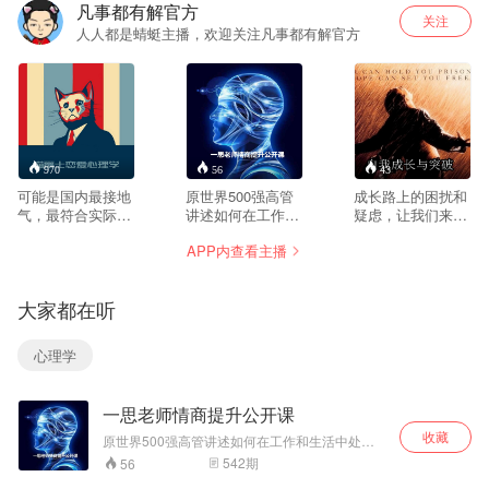
凡事都有解官方
关注
人人都是蜻蜓主播，欢迎关注凡事都有解官方
970
56
43
可能是国内最接地
原世界500强高管
成长路上的困扰和
气，最符合实际，
讲述如何在工作和
疑虑，让我们来帮
最正能量的恋爱类
生活中处理人际关
你解析
APP内查看主播
公开课，通过深入
系，给到大家条理
简出、逻辑严密的
清晰的思路和定
分析来解决男女交
位，来处理"人与
大家都在听
往中的问题，帮助
人“”人与事“之间的
你克服与异性交往
关系，提高解决问
时的心理障碍，收
题的能力，收获更
心理学
获真正美好的爱
好的人际关系和工
情。
作晋升机会。
一思老师情商提升公开课
收藏
原世界500强高管讲述如何在工作和生活中处理
人际关系，给到大家条理清晰的思路和定位，来
542
期
56
处理"人与人“”人与事“之间的关系，提高解决问题