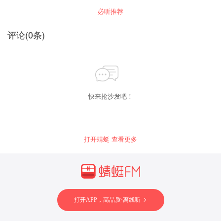
体活动更是能躲就躲，与同事关系一般 有好感的
必听推荐
异性不敢主动接近，错过本该美好的感情，留下
很多遗憾 人群中没有存在感，很难融入一个圈
子，措施获得优质人脉的机会 客户面前局促不
评论
(
0
条)
安，不知道该聊些什么，别人发展越来越好，你
还停留在原地 以上都是不同的自卑者相同的症状
，改变从相信开始！ "
快来抢沙发吧！
打开蜻蜓 查看更多
打开APP，高品质·离线听