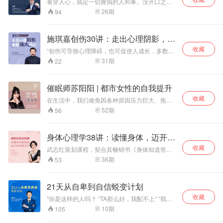
看穿人心，搞定一切难搞的人和事。没开口之
前，其实别人已经给了你想知道的答案
26
期
94
施琪嘉创伤30讲：走出心理阴影，重
塑强大内心
收藏
“创伤可导致心理障碍，也可促使人成长，多数人
成长了。”施琪嘉教授在创伤治疗领域研究超过25
31
期
22
年，他发现——每个人其实都有自我疗愈的本
能，而要实现这样的成长，需要我们把自我疗愈
的本能激发出来，重塑强大内心。
催眠师苏阳阳 | 都市女性的自我提升
收藏
在生活中，我们难免因各种原因压力巨大、焦虑
不安，琐事缠身、注意力难以集中、效率低下、
52
期
56
很多人还受失眠、衰老、肥胖等种种问题困扰。
N.G.H认证催眠治疗师 美国N.L.P国际专业执行师
苏阳阳博士将帮助你： 1.疗愈失眠，让你拥有优
身体心理学38讲：读懂身体，迈开改
质睡眠 2.卸下身心压力，不再受焦虑所困，内心
变步伐
收藏
平和 3.清除大脑杂念和负面情绪，使人际关系和
武志红策划课程，契合其畅销书《身体知道答
谐 4.疗愈被慢性不适困扰的人 5.用科学的方式激
案》理念； 平台力推、市面稀缺深度疗愈课，围
36
期
53
发大脑潜能，提升个人专注力
绕创伤、情绪、亲密关系、活力等热门议题，探
讨身体的种种症状、形态及背后原理，解放身
体、疏解情绪、促进关系； 另课程配有5节视频
21天从自卑到自信蜕变计划
版本，给予练习舞动的动作指点及要点。
收藏
"你是这样的人吗？ “TA那么好，我配不上” “我不
行，我会把事情搞砸的” “TA是不是不喜欢我” 领导
10
期
105
面前没法儿自信汇报成绩，别人在台前风光，你
只能在台后任劳任怨 遇到人多的场合就紧张，集