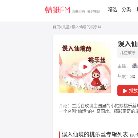
精选
分类
首页
>
儿童
>
误入仙境的桃乐丝
误入仙
儿童故事
主播：
热度：
30
播放
介绍：
生活在玫瑰庄园里的小姑娘桃乐丝
一个名叫“仙境”的神奇国度。精彩离奇
验吗？
专辑详情：
简介
误入仙境的桃乐丝
专辑列表
(
20
个