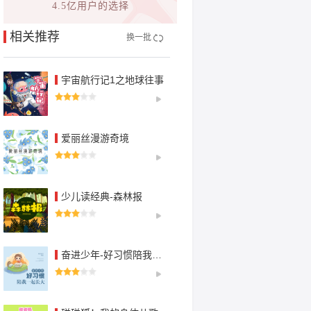
4.5亿用户的选择
相关推荐
换一批
宇宙航行记1之地球往事
爱丽丝漫游奇境
少儿读经典-森林报
奋进少年-好习惯陪我一起长大