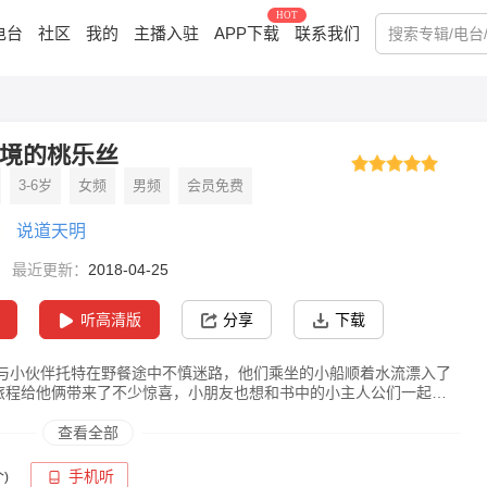
HOT
电台
社区
我的
主播入驻
APP下载
联系我们
境的桃乐丝
3-6岁
女频
男频
会员免费
说道天明
最近更新：
2018-04-25
听高清版
分享
下载
与小伙伴托特在野餐途中不慎迷路，他们乘坐的小船顺着水流漂入了
的旅程给他俩带来了不少惊喜，小朋友也想和书中的小主人公们一起体
查看全部
手机听
)