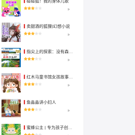
碰碰狐！我的身体儿歌
卖甜酒的狐狸|幻想小说
指尖上的探索：没有森林会怎样【青少年科普读物】
红木马童书馆女孩故事|自信坚强|聪明智慧|睡前
鱼淼淼讲小妇人
蜜蜂公主 | 专为孩子创作的爱与勇气的故事