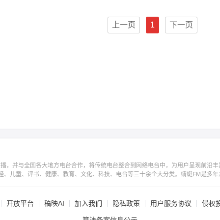
上一页
1
下一页
广播，并与全国各大地方电台合作，将传统电台整合到网络电台中，为用户呈现前沿丰
经、儿童、评书、健康、教育、文化、科技、电台等三十余个大分类。蜻蜓FM是多年
开放平台
稿映AI
加入我们
隐私政策
用户服务协议
侵权