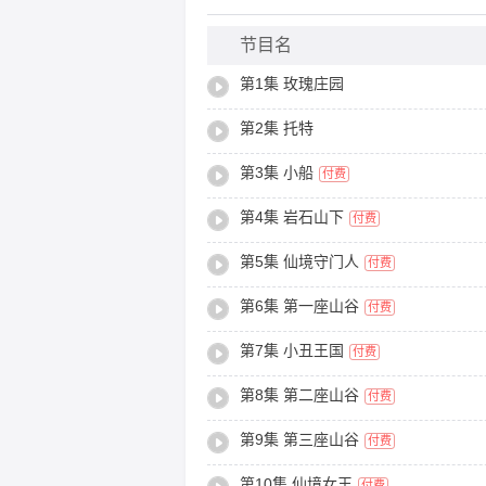
生活在玫瑰庄园里的小姑娘桃乐丝与小伙
叫“仙境”的神奇国度。精彩离奇的旅程
节目名
简介
第1集 玫瑰庄园
生活在玫瑰庄园里的小姑娘桃乐丝与小伙
叫“仙境”的神奇国度。精彩离奇的旅程
第2集 托特
第3集 小船
付费
第4集 岩石山下
付费
第5集 仙境守门人
付费
第6集 第一座山谷
付费
第7集 小丑王国
付费
第8集 第二座山谷
付费
第9集 第三座山谷
付费
第10集 仙境女王
付费