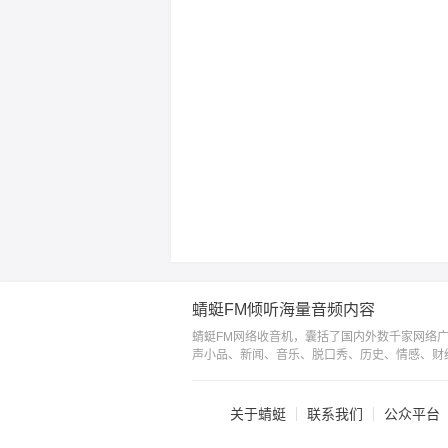
蜻蜓FM倾听海量音频内容
蜻蜓FM网络收音机，囊括了国内外数千家网络
声小品、新闻、音乐、脱口秀、历史、情感、财
关于蜻蜓
联系我们
公众平台