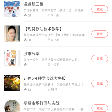
健的收益为基本目标，顺势操作，稳健为主！
说道新三板
收藏
李仕明老师，自学期货李氏战法出道，后转战现
货投资行业。有其对行情独到的见解和投资盈利
335
期
58
模式。大家可以在节目中得到他的技术指点和精
准策略提示。目前主要精于黄金和白银的研究。
需要诊断和指导行情的投资者可以添加上方号
【现货原油技术教学】
收藏
聚焦金融现货市场 关注【每日原油】新媒体 每天
为您带来最新的原油资讯、操作建议、交易技巧
307
期
58
官方唯一指导q:2332844304
股市分享
收藏
入市十多年，愿意把股市经验分享给大家。
149
期
--
让你5分钟学会选大牛股
收藏
独家提供最新消息解读，以敏锐的时事观点汇总
股票分析，以股会友 以股论道 愿结交天下股友有
68
期
13
知己授人以鱼不如授人以渔 。
期货市场打假与实战
收藏
期货市场，风险市场玩的都是概率游戏，不要被