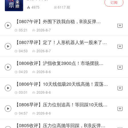
订阅
4975
6117
期
【0807午评】外围下跌我自稳，B浪反弹未结束！
05:21
2026-8-7
【0807早评】定了！人形机器人第一股来了，中签即大肉？
04:53
2026-8-7
【0806收评】沪指收复3900点！市场摆脱恐慌情绪
04:23
2026-8-6
【0806午评】10天线低吸20天线高抛！震荡市就这么干
03:01
2026-8-6
【0806早评】压力位别追高！等回踩10天线或站稳20天线再上车
04:57
2026-8-6
【0805收评】压力位高抛等回踩，B浪反弹的时间和空间都还没走完