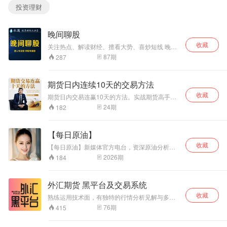
投资理财
晚间聊股
收藏
关注热点、解读财经、擅看大势、喜炒短线 晚间
聊股，每日更新，做人有深度，炒股有套路，晚
87
期
287
间聊股，每天教你炒股，每天十分钟，炒股更轻
松
期货日内连续10天的交易方法
收藏
期货日内交易连赢10天的方法。实战期货高手实
战分享，简单易学的期货操盘术。日内交易技
24
期
182
巧。
【每日原油】
收藏
【每日原油】新媒体官方电台，资深原油分析师
官方唯一指导Q：2332844304
2026
期
184
外汇期货 黑平台及交易系统
收藏
熟练运用技术面，有独特的行情分析见解与多年
实战操盘经验，以技术分析为主，基本面为辅，
76
期
415
结合国际市场走势，多周期操作策略为主打，分
仓位进场交易法，深谙市场交易原则，以追求稳