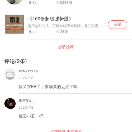
假象蒙蔽,任何偏执狂,梦想家都注定成为炮灰，概
5283
期
54
率是靠大数据支撑的，不是凭空想出来的，上百
年积累的大数据会告诉你做顺势可以长期稳定赚
钱，大数据也会告诉你唯有轻仓操作才可以扛得
《100倍超级强势股》
住极端的黑天鹅事件，大数据还将告诉您追求高
收藏
胜率是很难稳定的，但追求高的盈亏比却经常能
运用这种方法，可以持续降低风险，并在限定的
够实现，总而言之无数先辈已经用自己的血与泪
风险回报比范围内将收益最大化，能够帮助你在
28
期
23
总结出这三条原则: 顺势，轻仓，盈亏比大于三
波动的市场中获得超额回报。​
必听推荐
评论
(
2
条)
139xxxx9966
2026-7-8
你又瞎BB了，市场真的见底了吗
腰缠万贯！
2026-7-8
跳梁小丑一样
打开蜻蜓 查看更多