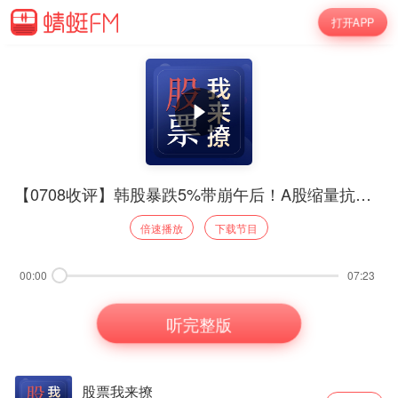
打开APP
【0708收评】韩股暴跌5%带崩午后！A股缩量抗跌，免疫正在进行时
倍速播放
下载节目
00:00
07:23
听完整版
股票我来撩