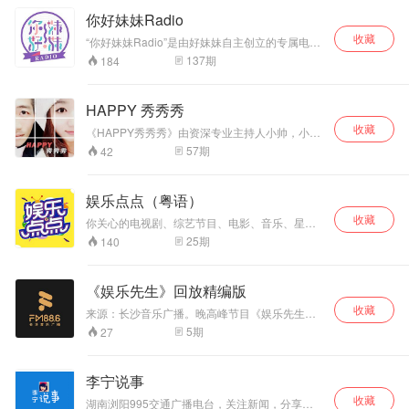
的文墨，旧时苏州文具店能买到各样图案的小块墨，买回来收
你好妹妹Radio
藏观赏，现在老墨已经不多见。
收藏
“你好妹妹Radio”是由好妹妹自主创立的专属电
最后谈及当代结婚办席的变化，提到过去二零零零年到二零一
台，主持人是秦昊、张小厚。
137
期
184
四年之间，苏州办结婚席收份子钱通常可以盈利，后来逐渐收
支相抵，现在大多只亏不赚，因此很多人选择精简办席，只办
少量桌席，也有不少人认为办席不是结婚的必要流程，领证才
HAPPY 秀秀秀
是法定要求。
收藏
《HAPPY秀秀秀》由资深专业主持人小帅，小花
担纲，他们十余年主持风格独树一帜，用生活
57
期
42
化，诙谐、幽默的语言将信息传达给受众。节目
以大话、漫话社会、娱乐、音乐及网络趣事、笑
话段子演绎等为主要内容，两位主持人对资讯、
娱乐点点（粤语）
笑话风趣解读和机智“现挂”，给听众带来快乐、共
收藏
鸣和回味。
你关心的电视剧、综艺节目、电影、音乐、星
闻，娱乐，就是比你知道的多一点点。 本节目由
25
期
140
广州星播客广告有限公司策划制作，版权归广州
星播客广告有限公司所有，严禁任何形式的翻
录，违者将追究其法律责任。
《娱乐先生》回放精编版
收藏
来源：长沙音乐广播。晚高峰节目《娱乐先生》
回放精编版
5
期
27
李宁说事
收藏
湖南浏阳995交通广播电台，关注新闻，分享热