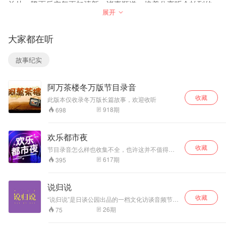
惑得到了解决，小
益处，降雨后空气更加清新，诸事顺遂。接着分享听众拍到的
毛病得到了修正，
展开
蒲公英，主持人提到喜欢这类生活化的分享，点明蒲公英可作
院士的精神指引着
凉菜食用，也呼吁路人偶遇蒲公英时不妨吹一吹帮它开枝散
青少年更好的成
叶；随后解答听众疑问，解释古时候将火灾称为走水的原因：
长，成为未来的栋
大家都在听
一是为了避讳讨吉利，避免直呼不吉的火字，二是救火需要引
梁。该儿童广播剧
由苏州市科学技术
水泼洒，因此得名走水，同时也提醒大众无论何时都要注意防
故事纪实
协会与苏州广播电
火安全。
视总台广播节目中
聊到苏州望星桥，提到望星桥邻近双塔市集，经过多轮整治修
心联合出品。
缮后卫生条件变好，但原本的野趣特色因为过度雕琢弱化了不
阿万茶楼冬万版节目录音
少。随后整理苏州馆藏的两幅唐明灯：苏州昆曲博物馆藏有一
收藏
此版本仅收录冬万版长篇故事，欢迎收听
幅清末宝和堂昆曲班的唐明灯，为国家二级文物，是全国保存
918
期
698
最完整的古唐明灯，由179块构件加112件饰件组成，工艺精美
可点亮灯彩；苏博西馆也收藏一幅民国时期的唐明灯，同样为
国家二级文物，存世较少，构件达上千件，也很精美。
欢乐都市夜
接着谈起传统婚庆习俗，提到过去苏州婚庆礼仪里，男方下聘
收藏
节目录音怎么样也收集不全，也许这并不值得遗
常备四样礼品，最后一样为枣子、花生、桂圆，取枣生桂子的
憾，不完整，本身是一种美好~
617
期
395
好意头，这种婚庆相关的上门一站式服务早在北宋就已经出
现，发展到如今已经是专业婚庆公司一条龙服务；江南地区还
有习俗，孩子开蒙读书时，外婆家需要置办全套文房用具，送
说归说
笔墨也有望子成龙的美好期许。
收藏
“说归说”是日谈公园出品的一档文化访谈音频节
聊到文房墨品，提到老牌徽墨品牌胡开文，该品牌创立于清代
目，由资深媒体人李志明主持，让谈话回归谈
26
期
75
乾隆年间，是国家级非物质文化遗产，制作的徽墨品质出众，
话，寻求更真实的情感和更真实的思考。
曾获巴拿马万国博览会金奖，主持人回忆儿时喜爱收藏胡开文