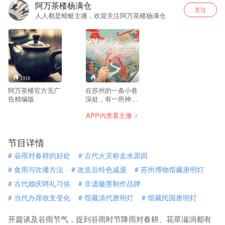
阿万茶楼杨满仓
关注
人人都是蜻蜓主播，欢迎关注阿万茶楼杨满仓
1918
--
阿万茶楼官方无广
在苏州的一条小巷
告精编版
深处，有一所神秘
的宅子。只要来到
APP内查看主播
这里，按响门铃，
就有一个慈祥的老
人打开门，带你开
节目详情
启一段探索的旅
程。十个带着不同
#
谷雨对春耕的好处
#
古代火灾称走水原因
困惑迷惘的孩子，
将陆续跟随这位老
#
食用与吹播方法
#
改造后特色减退
#
苏州博物馆藏唐明灯
人，穿越烟雾弥漫
#
古代婚庆聘礼习俗
#
非遗徽墨制作品牌
的时空隧道，亲临
苏州院士成长和奋
#
当代办席收支变化
#
馆藏清代唐明灯
#
馆藏民国唐明灯
斗的年代。通过对
院士人生近距离的
开篇谈及谷雨节气，提到谷雨时节降雨对春耕、花草滋润都有
体验，孩子们的困