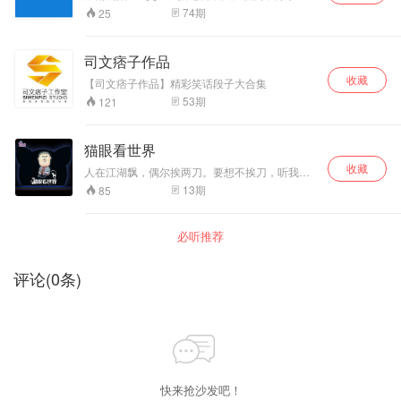
点。
74
期
25
司文痞子作品
收藏
【司文痞子作品】精彩笑话段子大合集
53
期
121
猫眼看世界
收藏
人在江湖飘，偶尔挨两刀。要想不挨刀，听我瞎
叨叨。这里是猫眼看世界，资深段子手姬师兄带
13
期
85
你侃尽人间百态，阅尽大千世界。听到你手机没
电，说到我满头大汗。传说中的充电两小时，就
是为了听我五分钟！猫眼看世界，跟着师兄一起
必听推荐
high！更多精彩内容订阅猫巷微信公众号：
MXRadio；qq听友群：296122873
评论
(
0
条)
快来抢沙发吧！