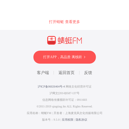
打开蜻蜓 查看更多
打开APP，高品质·离线听
客户端
返回首页
反馈
沪ICP备06026464号-4
网络文化经营许可证
沪网文[2014]0587-137号
信息网络传播视听许可证：0911603
©2011-2019 qingting.fm ALL Rights Reserved.
应用名称：蜻蜓FM | 开发者：上海麦克风文化传媒有限公司
版本号：9.5.0 |
应用权限
|
隐私协议