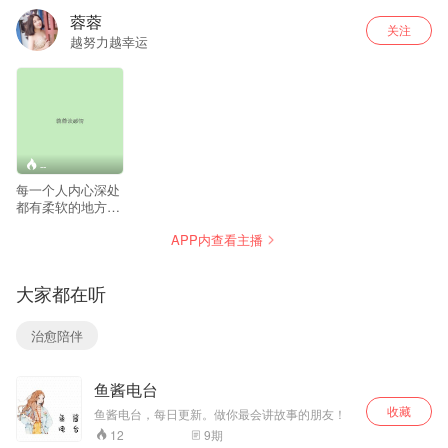
蓉蓉
关注
越努力越幸运
--
每一个人内心深处
都有柔软的地方，
累了的时候希望这
APP内查看主播
里可以给你一点慰
藉。
大家都在听
治愈陪伴
鱼酱电台
收藏
鱼酱电台，每日更新。做你最会讲故事的朋友！
9
期
12