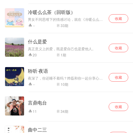
冷暖么么茶（回听版）
收藏
男女不同思维下的情感讨论，就在《冷暖么么
茶》的直播间哦！温暖的热茶小姐姐【星轨】，
33
期
--
犀利的冰茶小哥哥【小鑫】，每期讨论爱情中的
有趣话题，并与小耳朵们连麦互动。热茶or冰
茶，你来哪一杯？欢迎收听呦~
什么是爱
收藏
真正意义上的爱，既是爱自己也是爱他人。
1
期
20
聆听·夜语
收藏
夜深了，你还睡不着吗？烨磊和你一起分享心情
故事，聆听优美的音乐！
10
期
--
言鼎电台
收藏
34
期
11
曲中二三