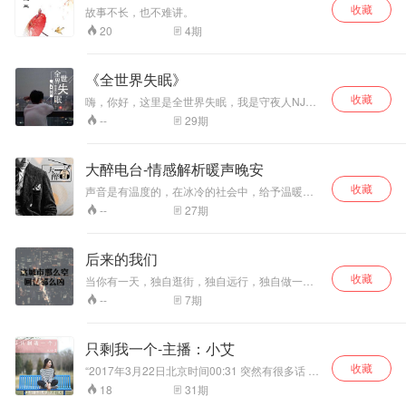
收藏
故事不长，也不难讲。
4
期
20
《全世界失眠》
收藏
嗨，你好，这里是全世界失眠，我是守夜人NJ南
宫，失眠 我想大家都有过，今夜的你会因为什么
29
期
--
而失眠？因为工作不顺心，因为感情不顺利，因
为家庭缘故，还是单纯的失眠？无论因为什么失
眠，今夜我都会陪着你度过！！
大醉电台-情感解析暖声晚安
收藏
声音是有温度的，在冰冷的社会中，给予温暖给
麻木的心灵，在钢筋混凝土的丛林里，寻找解
27
期
--
脱。
后来的我们
收藏
当你有一天，独自逛街，独自远行，独自做一切
事情，并且不觉得孤单，那么恭喜你，你已经是
7
期
--
一位合格的成年人了，单身的那种.
只剩我一个-主播：小艾
收藏
“2017年3月22日北京时间00:31 突然有很多话 想
说给你听” 如果没有人陪你走完剩下的路，又何必
31
期
18
为了Ta放弃沿途的风景？ 中央人民广播电台文艺