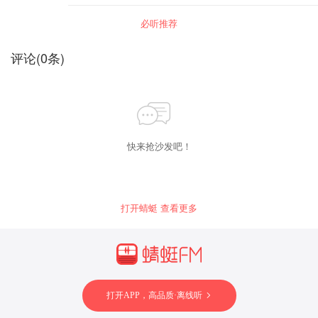
女主播 · 小艾，每天与你说晚安
必听推荐
评论
(
0
条)
快来抢沙发吧！
打开蜻蜓 查看更多
打开APP，高品质·离线听