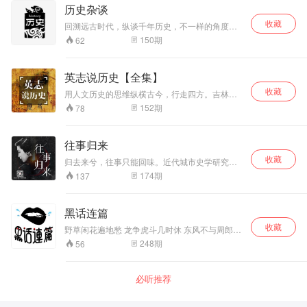
在美国南卡大学，北京语言大学等地任教。
历史杂谈
收藏
回溯远古时代，纵谈千年历史，不一样的角度，
不一样的历史。
150
期
62
英志说历史【全集】
收藏
用人文历史的思维纵横古今，行走四方。吉林旅
游广播周一-周六早八点《英志说历史》。微信平
152
期
78
台：pindulishi
往事归来
收藏
归去来兮，往事只能回味。近代城市史学研究者
何遇，带你穿越时空，开启往事之门，解读民国
174
期
137
演艺圈，漫谈北洋八卦志，重构80年代记忆拼
图。每周一、三更新，想和主播交流，加V
:qingtingFM_TJ . 更多精彩内容，关注我们的V X
黑话连篇
公号：倾听天津（qingtingTJZ）。更多的天津，
收藏
用听的。
野草闲花遍地愁 龙争虎斗几时休 东风不与周郎便
两个黄鹂鸣翠柳 黑话连篇私电台 讲的不只是历史
248
期
56
必听推荐