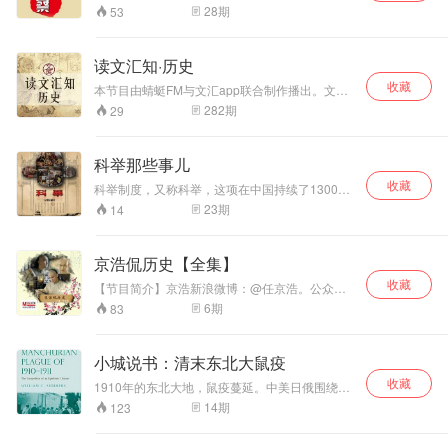
众。老郭没有架
在蜻蜓FM独家《野史新观察》。
28
期
53
子，没有说教，就
这样如拉家常般的
对话，却总让人觉
读文汇知·历史
得言之有理、言之
收藏
本节目由蜻蜓FM与文汇app联合制作播出。文汇
有据，觉得有道理
app由文汇报社创办。文汇报社创办于1938年1月
就琢磨琢磨，没道
282
期
29
25日，因“观念引领”成为知识分子的良师益友。
理就图一乐，不落
岁月积淀了睿智和品味，文汇报在新媒体时代再
俗套，不那么沉
度时尚出击，厚积薄发，奉上思想人文的精品佳
重，目的就是让大
科举那些事儿
作。
家放松下来享受生
收藏
科举制度，又称科举，这项在中国持续了1300多
活。
年的制度，深深影响了中国的人才选拔乃至政治
23
期
14
发展！它渊源于汉朝，创始于隋朝，确立于唐
朝，完备于宋朝，兴盛于明、清两朝，废除于清
朝末年，持续了1300多年。 科举制改善了用人制
京浩侃历史【全集】
度，彻底打破血缘世族的垄断；“朝为田舍郎，暮
收藏
登天子堂”，部分社会中下层有能力的读书人进入
【节目简介】京浩新浪微博：@任京浩。公众微
社会上层，获得施展才智的机会。 本专辑由主
信：任京浩。扣扣粉丝群：415110584 。百家讲
6
期
83
播：王二三在此为您整理讲述所有有关科举的那
的我都谈 你不懂的我来说 说什么 说说那段尘封
些事儿！
已久的历史 妙趣横生 笑谈历史 京浩侃历史 准备
好了吗 开始上课啦！听友互动群：277072910/
小城说书：清末东北大鼠疫
电台招聘群：277072003/新浪微博：士兵小站音
收藏
乐台/公众微信：sbxzyyt/只有你想不到的，没有
1910年的东北大地，鼠疫蔓延。中美日俄围绕鼠
你听不到的，士兵小站，你我的心灵驿站。
疫防治展开了一场科学与外交的大博弈。 主讲
14
期
123
人：程龙 北京大学历史学博士，加拿大英属哥伦
比亚大学教育学硕士，原北京师范大学教授，曾