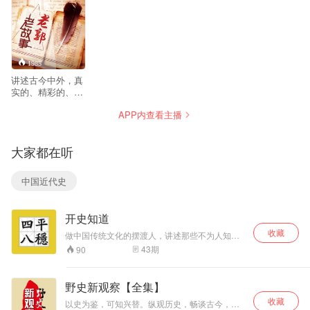
1985
讲述古今中外，真
实的、精彩的、具
有广泛社会意义
APP内查看主播
的、鲜为人知的故
事。从形式上节目
将突破纪录片与专
大家都在听
题片的界限、突破
纪录片与社会报道
的界限、突破纪录
中国近代史
片与故事片的界
限、突破纪录片与
文艺片的界限，一
开史知道
切为故事服务，采
取一切合理的手
收藏
做中国传统文化的摆渡人，讲述那些不为人知的
段、手法整合故
历史故事！
43
期
90
事。为观众讲述一
个个完整，细致、
跌宕起伏的故事，
野史新观察【全集】
如同一部部真实的
收藏
电视剧呈现给观
以史为鉴，可知兴替。纵观历史，畅谈古今，就