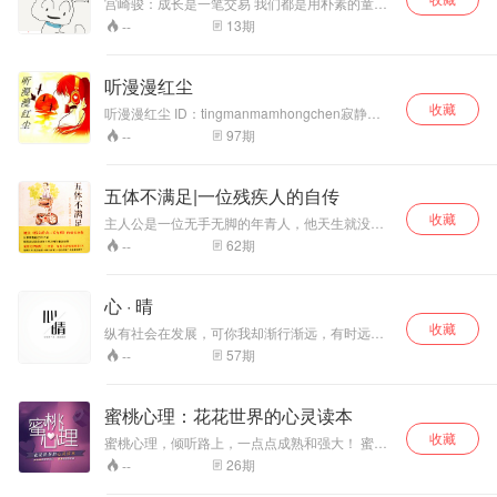
宫崎骏：成长是一笔交易 我们都是用朴素的童真
与未经人事的洁白交换长大的勇气。我们在学着
13
期
--
长大，学着成长，可迎面而来的困难，总是会打
击我们的自信心，主播希望可以给大家分享自己
的故事，让我们一起成长。
听漫漫红尘
收藏
听漫漫红尘 ID：tingmanmamhongchen寂静的
夜晚，必听的声音，熨帖内心，温暖耳朵。，微
97
期
--
博：日历书。
五体不满足|一位残疾人的自传
收藏
主人公是一位无手无脚的年青人，他天生就没手
没脚，但通过了他的父母、老师、朋友的帮助，
62
期
--
再加上他的乐观性格、顽强的意志，终于考上了
日本有名的学府---早稻田大学，实现了常人所不
能实现的梦想。 当一位残疾人像常人一样生活、
心 · 晴
学习、娱乐的时候，他还会认为自己是残疾人
收藏
吗？ 人生真的很短暂，懂得遗忘、懂得适时地懈
纵有社会在发展，可你我却渐行渐远，有时远的
下心灵的包袱，轻装上路，这样的人生也算是一
只能听见你的声音，却不曾看见你身影；有时却
57
期
--
种快乐的人生吧。
只能看见你模糊的身影。而我依旧站在这里，等
待你的归来。或许你我不曾相识，只为人海中的
那一瞬擦肩而过，亦或许你我互相在乎彼此，却
蜜桃心理：花花世界的心灵读本
各自疏远。 纵有时光飞逝，可不变的是你依旧如
收藏
漾的年华 人流涌动中你是否还在寻找诗意地栖
蜜桃心理，倾听路上，一点点成熟和强大！ 蜜桃
居，关注微信公众号《纯白小站》，属于这个时
心理，花花世界，放过自己，便是晴天！ 蜜桃心
26
期
--
代的文艺气息扑面而来，经典而清新。
理，专业心理团队的通俗表达，岁月静好，滔滔
不绝!