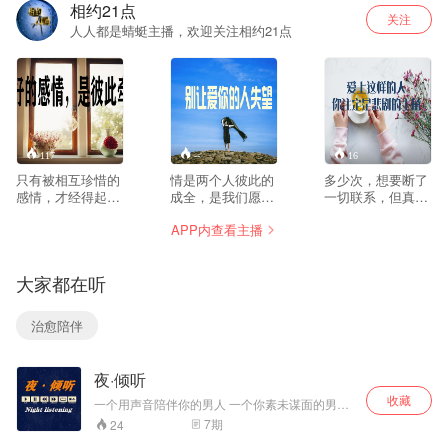
相约21点
关注
人人都是蜻蜓主播，欢迎关注相约21点
117
--
16
只有被相互珍惜的
情是两个人彼此的
多少次，想要断了
感情，才经得起时
成全，是我们愿意
一切联系，但真正
间和距离的考验，
为了彼此，成为一
要断，却舍不得。
APP内查看主播
因为时间只是感情
个更好的人。之前
毕竟心里爱着，舍
的过滤器，过滤掉
有人跟我说，相爱
不得让他难过，自
了虚情假意，才能
是一个漫长的过
己也不能真正放
大家都在听
沉淀出最真最好的
程，而分手只需要
下。没办法，只有
感情。那些因为时
一瞬间。其实不是
任时光匆匆，一直
间或距离而疏远了
的，一个人在下定
联系着，一直纠结
治愈陪伴
的人，其实是不够
决心离开之前，一
着……
在乎才会被淘汰。
定是经过了很长时
间的思想挣扎，他
夜·倾听
在这个过程中承受
了你看不到的纠
收藏
一个用声音陪伴你的男人 一个你素未谋面的男人
结、委屈与迷茫，
为你讲述着每一个故事 为你疗伤每一个心痛的瞬
7
期
24
最后好不容易才说
间 我是小乐，你枕边的朋友