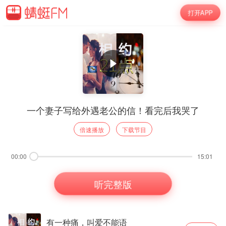
打开APP
一个妻子写给外遇老公的信！看完后我哭了
倍速播放
下载节目
00:00
15:01
听完整版
有一种痛，叫爱不能语