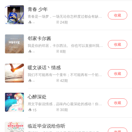
服自己，走吧，离
开吧。
青春 少年
收藏
青春是一场梦，一场无论你怎样度过都会有缺憾
的梦，哭过，笑过，歇斯底里过，愿你行走万
24
期
--
里，归来还是眉眼带笑的少年
邻家卡尔酱
收藏
我是你的邻居，卡尔西法。 你也可以直接叫我卡
尔酱，这样亲切。 喏，这是我家，日落大道117
8
期
--
号。老房子了，花园也不怎么打理，花花草草总
是往外头探脑袋，它们和我一样，都自在惯了。
有事儿没事儿都来家里玩儿啊，哪怕隔着篱笆聊
暖文谈话丶情感
会儿咱这条老街好不热闹的琐碎日常。 说定了
收藏
啊！拉钩上吊一百年不许变！
我们不可能再有一个童年；不可能再有一个初
中；不可能再有一个初恋；不可能再有从前的快
42
期
--
乐、幸福、悲伤、痛苦。昨天，前一秒，通通都
不可能再回去。生命原来是一场无法回放的绝版
电影，我们再也回不去了！ ---欢迎收听暖文谈话
心醉深处
收藏
用文字叙说情感，品味内心最深处的感动！你，
听到了吗？
30
期
15
临近毕业说给你听
收藏