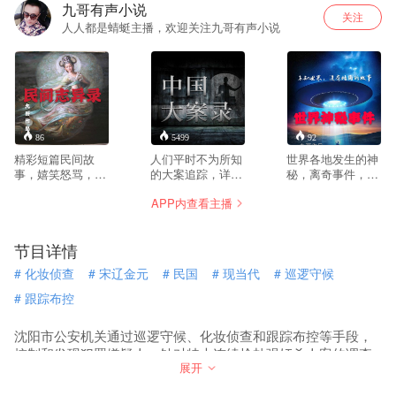
九哥有声小说
关注
人人都是蜻蜓主播，欢迎关注九哥有声小说
86
5499
92
精彩短篇民间故
人们平时不为所知
世界各地发生的神
事，嬉笑怒骂，市
的大案追踪，详尽
秘，离奇事件，九
井百态尽在民间志
的剖析大案形成原
哥和你一起穿越时
APP内查看主播
异录。
因背景，宣传法律
空，探究谜雾背后
常识，普及法律意
的真相。
识。
节目详情
#
化妆侦查
#
宋辽金元
#
民国
#
现当代
#
巡逻守候
#
跟踪布控
沈阳市公安机关通过巡逻守候、化妆侦查和跟踪布控等手段，
控制和发现犯罪嫌疑人。针对特大连续抢劫强奸杀人案的调查
展开
摸底工作，从社区民警开始层层排查，做到地不漏户户不漏
人。该案件涉及的歹徒手段凶残熟练，在沈阳全市各地至少作