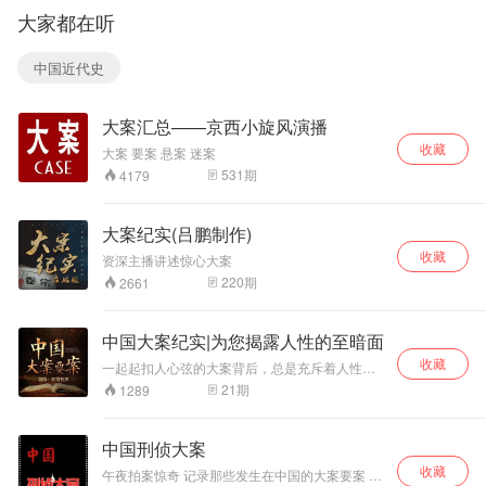
案20多起，并被列为特大要案之一。该系列案件中歹徒袭击的
大家都在听
对象主要是情侣或农村家庭，且丢失的财物并不多。此外，歹
徒上来就杀死女人的行为不符合强奸的基本规律。
中国近代史
大案汇总——京西小旋风演播
收藏
大案 要案 悬案 迷案
531
期
4179
大案纪实(吕鹏制作)
收藏
资深主播讲述惊心大案
220
期
2661
中国大案纪实|为您揭露人性的至暗面
收藏
一起起扣人心弦的大案背后，总是充斥着人性的
扭曲和欲望的释放。一桩桩血案的告破，都充满
21
期
1289
着人民警察的鲜血和汗水。岁月静好的背后，都
有无数人在默默付出他们的汗水，甚至是生命！
中国刑侦大案
收藏
午夜拍案惊奇 记录那些发生在中国的大案要案 敬