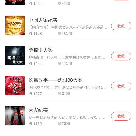
请收听 由超哥播讲的纪实探案类节目 中国刑侦大
41
期
1204
案
中国大案纪实
收藏
【内容简介】 中国大案纪实----不论是杀人还是放
火,抢劫还是强奸、贪污还是受贿。有的人从高处
165
期
1178
跌落,财富成幻影,骨肉分离,亲情破碎,一起来回顾
那些年震惊世界的中国大案纪实刑侦破案。 【主
播简介】 主播：声优老崔 新人一枚 演播作品均
晓楠讲大案
为个人爱好。不求收入请轻喷！ 老崔微信：
收藏
fmlaocui
晓楠夜话，精选社会上发生的真实案件，原景再
现情感纠葛和生活琐事引发的恶性案件。令人匪
115
期
1544
夷所思的作案动机、让人啼笑皆非的案情发展，
无不拍案惊奇，发人深思，令人警醒！尤其是婚
外情、畸恋等不堪的情感罪孽和贪图钱财、见利
长篇故事——沈阳38大案
弃义的人性弱点，成为葬送家庭、葬送花样年华
收藏
和大好人生的罪魁祸首。另外节选社会大案要
说起83年严打，常听刑侦类故事的各位肯定都不
案，生动还原，让我们在重温案件时引以为戒，
陌生，轰轰烈烈的83年严打确实处理了许多社会
21
期
1777
不越雷池。
上的毒虫，这案子，算是83严打的开端之案了，
其中的内容相当的很有意思，那么接下来就讲讲
王者带猪的故事。毕竟这年头大家在工作学习当
大案纪实
中被猪队友坑的人应该都比比皆是，这个故事炸
收藏
子鸡只想告诉各位听众，和猪当队友，着实挺上
发生在我们身边的大案，要案，悬案，疑案，让
头。
我们一起探寻每一起案件背后的故事。
32
期
1152