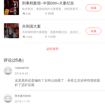
刑事档案馆--中国300+大案纪实
收藏
收录更全、更新的国内大案要案，持续更新不间
断！ 预计更新500期。 欢迎收藏、评论、转发！
86
期
508
共和国大案
收藏
共和国时期大案要案、悬案奇案纪实，游历社会
江湖，品味百态人生。主播：轩主
130
期
1509
必听推荐
评论
(
25
条)
1008438750
2019-8-24
这是真的还是编的？太特么凶残了，杀死之后还有性情前面
奸了还奸后面
寒冬腊月8444
2019-11-10