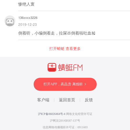
惨绝人寰
136xxxx3226
2019-12-23
倒着听，小编倒着走，拉屎💩倒着啦吐血🎽
打开蜻蜓 查看更多
打开APP，高品质·离线听
客户端
返回首页
反馈
沪ICP备06026464号-4
网络文化经营许可证
沪网文[2014]0587-137号
信息网络传播视听许可证：0911603