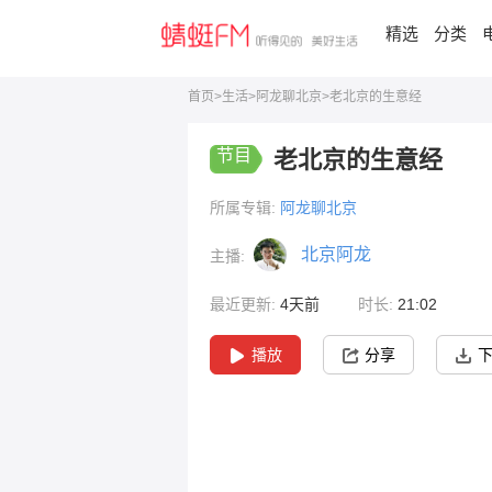
精选
分类
首页
>
生活
>
阿龙聊北京
>
老北京的生意经
节目
老北京的生意经
所属专辑:
阿龙聊北京
北京阿龙
主播:
最近更新:
4天前
时长:
21:02
播放
分享