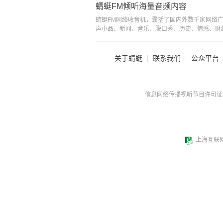
蜻蜓FM倾听海量音频内容
蜻蜓FM网络收音机，囊括了国内外数千家网络
声小品、新闻、音乐、脱口秀、历史、情感、财
关于蜻蜓
联系我们
公众平台
信息网络传播视听节目许可证：0
上海互联