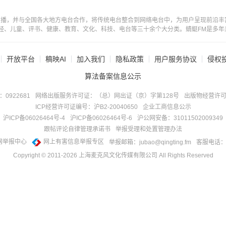
广播，并与全国各大地方电台合作，将传统电台整合到网络电台中，为用户呈现前沿丰
经、儿童、评书、健康、教育、文化、科技、电台等三十余个大分类。蜻蜓FM是多年
开放平台
稿映AI
加入我们
隐私政策
用户服务协议
侵权
算法备案信息公示
922681
网络出版服务许可证：（总）网出证（京）字第128号
出版物经营许可
ICP经营许可证编号：沪B2-20040650
企业工商信息公示
沪ICP备06026464号-4
沪ICP备06026464号-6
沪公网安备：31011502009349
跟帖评论自律管理承诺书
举报受理和处置管理办法
网举报中心
网上有害信息举报专区
举报邮箱：jubao@qingting.fm
客服电话：40
Copyright © 2011-
2026
上海麦克风文化传媒有限公司 All Rights Reserved