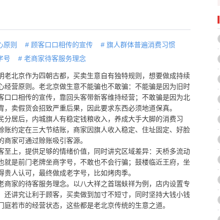
心原则
#
顾客口口相传的宣传
#
旗人群体普遍消费习惯
字号
#
老商家待客服务理念
明老北京作为四朝古都，买卖生意自有独特规则，想要做成持续
心经营原则。老北京做生意不能骗也不敢骗：不能骗是因为旧时
客口口相传的宣传，靠回头客带新客维持经营；不敢骗是因为北
胄，卖假货会招致严重后果，因此要求东西必须地道保真。
民分居后，内城旗人有稳定钱粮收入，养成大手大脚的消费习
赊账约定在三大节结账，商家因旗人收入稳定、住址固定、好脸
的商家可通过赊账吸引客源。
客至上，提供足够的情绪价值，同时讲究区域差异：天桥多流动
也就是前门老牌坐商字号，不敢也不会行骗；鼓楼临近王府，坐
得贵人认可，最终做成老字号，比如烤肉季。
老商家的待客服务理念。以八大祥之首瑞蚨祥为例，店内设置专
，还讲究让利于顾客，买卖做到加寸不短寸，同时坚持大钱小钱
门庭若市的经营状态，这些都是老北京传统的生意之道。