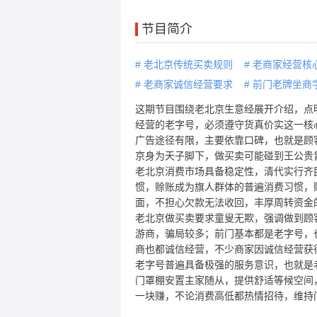
节目简介
#
老北京传统买卖规则
#
老商家经营核
#
老商家诚信经营要求
#
前门老牌坐商
这期节目围绕老北京生意经展开介绍，点
经营的老字号，必须遵守货真价实这一核
广告途径有限，主要依靠口碑，也就是顾
京身为天子脚下，做买卖可能碰到王公贵
老北京消费市场具备稳定性，清代实行齐
惯，赊账成为旗人群体的普遍消费习惯，
面，不担心欠款无法收回，丰厚周转资金
老北京做买卖要求童叟无欺，强调做到顾
游商，骗局较多；前门基本都是老字号，
商也都诚信经营，不少商家因诚信经营获
老字号普遍具备极强的服务意识，也就是
门罩棚安置主家随从，提供舒适等候空间
一块赚，不论消费高低都热情招待，维持