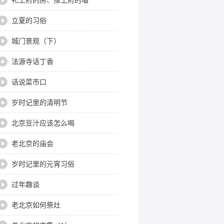
礼王府的房、豫王府的墙
立夏的习俗
城门景观（下）
法源寺话丁香
话说菜市口
岁时记里的清明节
北京豆汁应该怎么喝
老北京的庙会
岁时记里的元宵习俗
过年趣谈
老北京如何祭灶