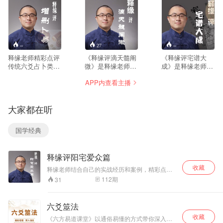
--
27
--
释缘老师精彩点评
《释缘评滴天髓阐
《释缘评宅谱大
传统六爻占卜类经
微》是释缘老师自
成》是释缘老师点
典古籍《增删卜
2015年推出《释缘
评的又一部阳宅风
APP内查看主播
易》。课程总计75
评渊海子平》及
水学重要经典著
课时，每课时20分
《释缘评三命通
作。全书视频讲解
钟。释缘老师参考
会》两部作品后，
共80讲【视频完整
大家都在听
各种点评书目，并
时隔四年而推出的
版发布于网易云课
结合自身经验，对
又一部八字命理学
堂】，以集文书局
增删卜易所有赋文
重要点评课程。四
出版的竖版《宅谱
国学经典
和卦例进行详细解
年以来，释缘老师
大成》为蓝本进行
读，寓教于乐，精
在完善自身理论体
点评，是囊括了阳
彩纷呈，实为六爻
系的同时，博采众
宅形法、气法、水
释缘评阳宅爱众篇
研习朋友们入门之
家之长，将更多的
法、紫白调替、七
捷径。适于茶余饭
理论思考和实战技
政四余、实战案例
收藏
释缘老师结合自己的实战经历和案例，精彩点评
后、运动健身期间
巧融合到该部点评
为一体的一部阳宅
阳宅经典古籍——《阳宅爱众篇》
112
期
31
必备的同步学习伴
课程中，相信能够
集大成著作，收录
侣。
让更多对传统命理
于四库全书之《古
学感兴趣的朋友，
籍图书集成》。 欢
六爻筮法
有耳目一新的感
迎对阳宅风水感兴
收藏
觉。全套点评共
趣的朋友参与学习
《六方易道课堂》以通俗易懂的方式带你深入学