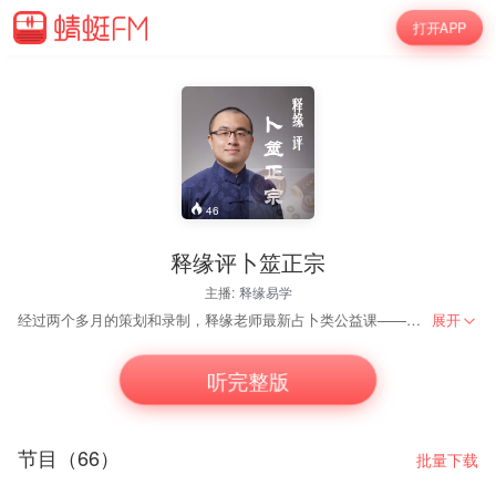
打开APP
46
释缘评卜筮正宗
主播:
释缘易学
经过两个多月的策划和录制，释缘老师最新占卜类公益课——《释缘评卜筮正宗》全集99讲已经录制完成。并陆续发布在腾讯视频、喜马拉雅和蜻蜓FM上。 《释缘评卜筮正宗》是释缘易学公益课体系中，第一部六爻占卜预测类课程。课程将《卜筮正宗》全文包括序言在内全面分析解读，并与《增删卜易》横向比较，力求提炼出经典实用的占卜预测技法。
展开
听完整版
节目（66）
批量下载