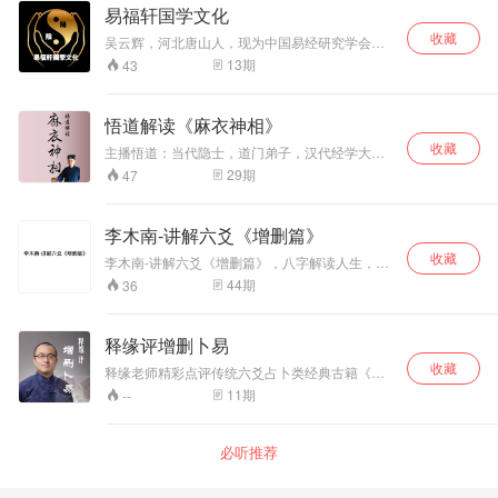
了很多这些年老师的所学所思和所悟，可以让后
易福轩国学文化
学者对于紫微斗数甚至是命理有一个更为宽广更
收藏
为精密的认识。
吴云辉，河北唐山人，现为中国易经研究学会会
员，经中国易学人才职称评定考核，己获得“高级
13
期
43
风水师”和“命理预测师”职称；在中国风水文化研
究院举办的“两岸三地港奥台”中华百名易学名家评
选活动中荣获前六名。 主要著作：《八字命理玄
悟道解读《麻衣神相》
机》《玄空风水应用经验学》《易福轩民间神断
收藏
相法》《易福轩风水全集》等。yifuxuanguoxue
主播悟道：当代隐士，道门弟子，汉代经学大家
郑玄之后，易学风水名家，悟道玄学堂创始人，
29
期
47
被江湖誉为“易学奇才”。交流、咨询请评论留言，
24小时内必回复。
李木南-讲解六爻《增删篇》
收藏
李木南-讲解六爻《增删篇》，八字解读人生，风
水改变命运，婚姻、事业、学业、财运、健康、
44
期
36
起名改名、符咒法事，欢迎结缘玄灵阁风水命理
释缘评增删卜易
收藏
释缘老师精彩点评传统六爻占卜类经典古籍《增
删卜易》。课程总计75课时，每课时20分钟。释
11
期
--
缘老师参考各种点评书目，并结合自身经验，对
增删卜易所有赋文和卦例进行详细解读，寓教于
乐，精彩纷呈，实为六爻研习朋友们入门之捷
必听推荐
径。适于茶余饭后、运动健身期间必备的同步学
习伴侣。