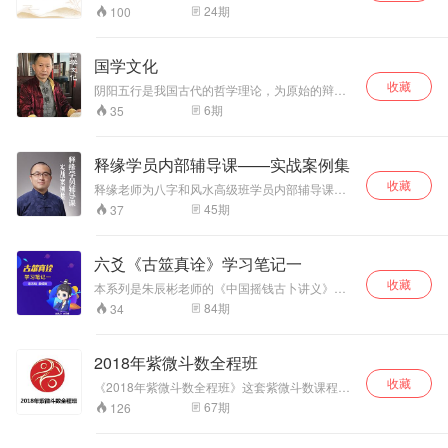
习六爻筮法 也为更多热爱传统易学文化的人群提
108讲。公开版本
24
期
100
供最易懂，最落地、最实用的易学知识。 六方易
99讲，剩余9讲作
道胡老师简介： 榆树市周易学会会长，致力传播
为八字高级班辅导
易学； 自幼随祖上研习易学，并得高人传授； 六
课内部发布。
国学文化
方易道核心讲师，易学文化传播人； 天师派弟
收藏
子， 师从家庙主持张家模； 常年指导服务多家知
阴阳五行是我国古代的哲学理论，为原始的辩证
名企业以及个人； 案例丰富，讲解通俗易懂且落
法，早在2000多年前就被应用在易学领域。
6
期
35
地实用。
释缘学员内部辅导课——实战案例集
收藏
释缘老师为八字和风水高级班学员内部辅导课精
选，主要内容是释缘老师本人和学员群内讨论的
45
期
37
实战案例分析和讲解。
六爻《古筮真诠》学习笔记一
收藏
本系列是朱辰彬老师的《中国摇钱古卜讲义》
（又称《古筮真诠》）的学习笔记第一部分，共
84
期
34
10章，84节课。知识点细致，易于入门。关注微
信公众号“天使记易”，获取视频课程，学习更多周
易知识，增长国学智慧。
2018年紫微斗数全程班
收藏
《2018年紫微斗数全程班》这套紫微斗数课程是
由紫微斗数圈创办者周宣屹老师讲授并录制的，
67
期
126
本套课程将近150个课时，囊括了飞星派和三合
派的断命手法，不仅如此，老师还在课程中插入