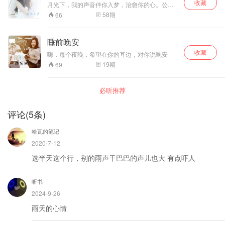
好眠胜补。 春眠不觉晓，睡觉不知饱;床头把灯
收藏
月光下，我的声音伴你入梦，治愈你的心。公众
照，熬夜不可要。咖啡热茶兴奋剂，睡前莫乱吃
平台：月光之声。微博@云筱丶月光之声
58
期
66
一气，剧烈运动当禁止，泡脚泡澡适宜时。 熬夜
伤身，好的睡眠质量是为了明天快乐一天的开始
做好充足的准备
睡前晚安
收藏
嗨，每个夜晚，希望在你的耳边，对你说晚安
19
期
69
必听推荐
评论
(
5
条)
哈瓦的笔记
2020-7-12
选半天这个行，别的雨声干巴巴的声儿也大 有点吓人
听书
2024-9-26
雨天的心情