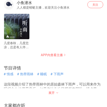
小鱼潜水
关注
人人都是蜻蜓主播，欢迎关注小鱼潜水
1153
几度春秋，几度悲
凉，总是有人停留
到深夜，夜不能
APP内查看主播
寐，睡眠从未充足
过。夜听风雨声也
许给你带来一丝困
节目详情
意，入梦来的快
些。 这里给你带来
#
情感
#
热带雨林
#
睡眠
#
下雨声
最好的雨声风声：
助眠减压、打坐冥
想。
这段视频介绍了热带雨林中的原始森林下雨声，可以用来作为
睡眠方向的背景音乐。如果您认为这段视频有帮助，请点赞、
展开
订阅、转发，并订阅我的频道。
大家都在听