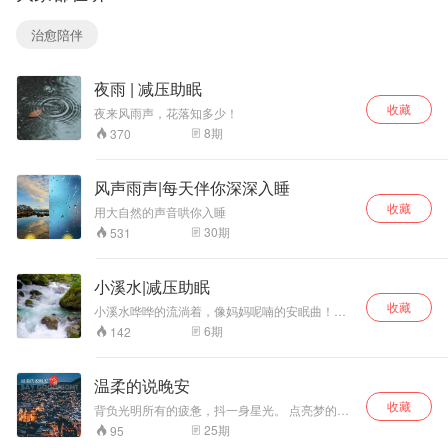
治愈陪伴
夜雨 | 减压助眠
收藏
夜来风雨声，花落知多少！
8
期
370
风声雨声|每天伴你深深入睡
收藏
用大自然的声音哄你入睡
30
期
531
小溪水|减压助眠
收藏
小溪水哗哗的流淌着，像妈妈呢喃的安眠曲！听
着这首歌曲，我不再害怕夜的黑。
6
期
142
温柔的说晚安
收藏
背负光明所有的疲惫，抖一身星光。 点亮梦的心
扉，不再乞讨风景，让安静住进眼泪。 包容光明
25
期
95
种下的丑陋。 点一盏月，标注世间的漆黑。 斟满