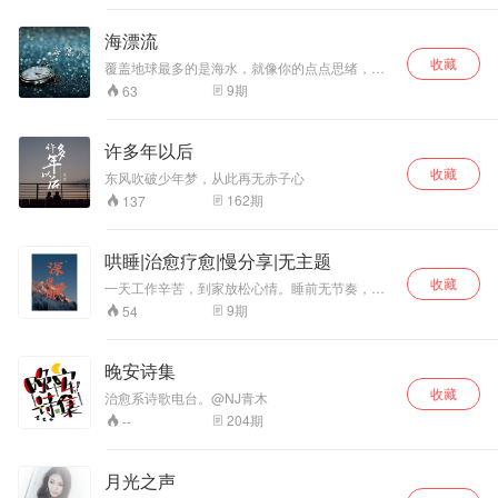
曾经的风雨，与灯火下孤独干杯。 晚安
海漂流
收藏
覆盖地球最多的是海水，就像你的点点思绪，在
每片海面的夜空，被点燃。在这片海域，用只言
9
期
63
片语，和你感受浮沉的人生。 微博：东风曾在西
北。可以不关注我，但是如果你找到我了，记得
和我聊五毛钱听节目的感受好么？ 节目时间：周
许多年以后
一至周五，每天晚上20:00 和每一个用声音触摸
收藏
世界的人，邂逅。
东风吹破少年梦，从此再无赤子心
162
期
137
哄睡|治愈疗愈|慢分享|无主题
收藏
一天工作辛苦，到家放松心情。睡前无节奏，我
来帮忙 陪你一起漫无目的放松自己 没有主题，没
9
期
54
有工作，没有紧张，没有自我，放松自己放松心
情，慢慢入睡 不鸡汤，小分享，缓解工作疲劳 带
来的是心情舒畅，带来的是宁心静气，带来的是
晚安诗集
睡前安静。 充足的睡眠使精神饱满精力充沛。养
收藏
精蓄锐豪迈情怀，满面春风怡情洋溢，眉开眼笑
治愈系诗歌电台。@NJ青木
桃面樱唇，好的睡眠美的享受。祝你做个好梦，
204
期
--
愿你睡眠美悦。 心定神宁睡眠好，烦恼忧愁脑后
抛。睡眠质量要提高，姿势正确很重要。心脏偏
左右侧睡，全身放松莫紧缩。 要想身体好，先把
月光之声
饭吃好，要想身体棒，先把觉睡好，食疗胜药，