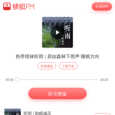
打开APP
热带雨林听雨 | 原始森林下雨声 睡眠方向
倍速播放
下载节目
00:00
20:23
听完整版
听雨 | 助眠减压