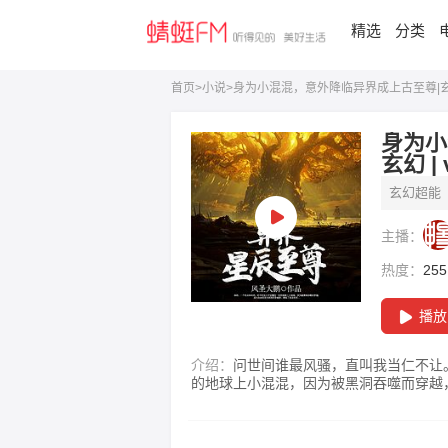
精选
分类
首页
>
小说
>
身为小混混，意外降临异界成上古至尊|
身为小
玄幻 |
玄幻超能
主播：
热度：
255
播放
介绍：
问世间谁最风骚，直叫我当仁不让。 林阳，一个有点色色的，有点坏坏的，时不时还小宇宙爆
的地球上小混混，因为被黑洞吞噬而穿越，
泡，美女就在那里，骚首弄姿，你收，或
话传说！
专辑详情：