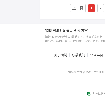
上一页
1
2
蜻蜓FM倾听海量音频内容
蜻蜓FM网络收音机，囊括了国内外数千家网络
声小品、新闻、音乐、脱口秀、历史、情感、财
关于蜻蜓
联系我们
公众平台
信息网络传播视听节目许可证：0
上海互联