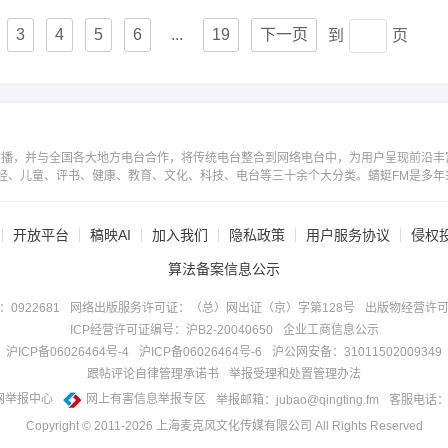
3
4
5
6
...
19
下一页
到
页
广播，并与全国各大地方电台合作，将传统电台整合到网络电台中，为用户呈现前沿丰
经、儿童、评书、健康、教育、文化、科技、电台等三十余个大分类。蜻蜓FM是多年
开放平台
稿映AI
加入我们
隐私政策
用户服务协议
侵权
算法备案信息公示
922681
网络出版服务许可证：（总）网出证（京）字第128号
出版物经营许可
ICP经营许可证编号：沪B2-20040650
企业工商信息公示
沪ICP备06026464号-4
沪ICP备06026464号-6
沪公网安备：31011502009349
跟帖评论自律管理承诺书
举报受理和处置管理办法
网举报中心
网上有害信息举报专区
举报邮箱：jubao@qingting.fm
客服电话：40
Copyright © 2011-
2026
上海麦克风文化传媒有限公司 All Rights Reserved