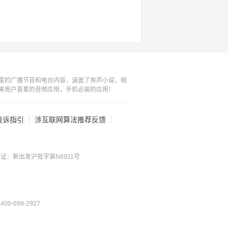
富的广播节目和电台内容，涵盖了有声小说、相
来用户喜爱的音频应用，手机必装的应用！
投诉指引
涉互联网算法推荐反馈
证：新出发沪批字第N6911号
0-699-2927