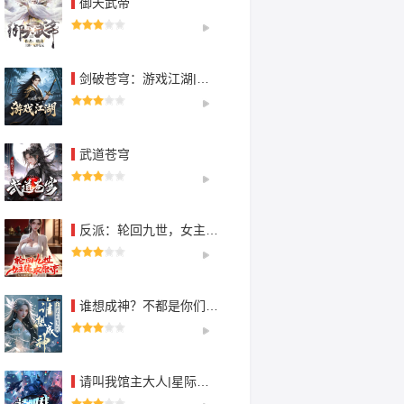
御天武帝
剑破苍穹：游戏江湖|穿越重生|逆袭传奇
武道苍穹
反派：轮回九世，女主跪求原谅
谁想成神？不都是你们逼我的吗丨玄幻逆袭
请叫我馆主大人|星际文明|科技多播