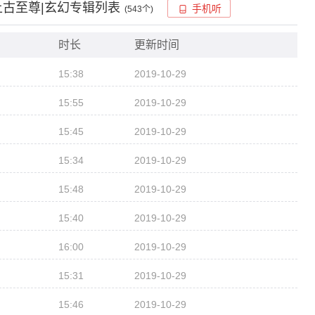
古至尊|玄幻
专辑列表
手机听
(
543
个)
命星辰为黑洞的穿越者，降临了星辰世界...你泡，或者不泡，美女
小弟就在那里，纳头就拜！继上古圣主以后，再创造新的神话传说！
时长
更新时间
15:38
2019-10-29
秦，赵，六个国家并立而起，而在其中最为强大的汉国边陲之地，有
15:55
2019-10-29
15:45
2019-10-29
，已经没有人能够知道，依山傍水而建，看上去清静幽雅，实际上却
15:34
2019-10-29
中，古树林立，无数的妖兽充斥其中，嘶吼的叫声让人听起来是那么
15:48
2019-10-29
的令人震撼，尤其是在夜晚看着毒龙山，那绵绵长远的身影，更像是
15:40
2019-10-29
的五色嶂雾更是所有进山的猎人碰之即化为脓水，毒龙山由此而成
16:00
2019-10-29
15:31
2019-10-29
15:46
2019-10-29