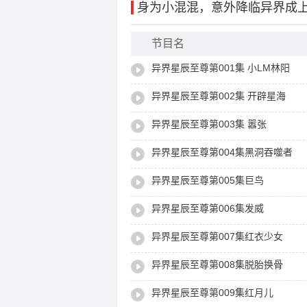
简介
身为小混混，意外降临异界成上
问世间谁最风骚，直叫我当仁不让。 林阳，一个有点色色的，有点坏坏的，时不时还小宇宙爆发一回的地球
上小混混，因为被黑洞吞噬而穿越，成为本
就在那里，骚首弄姿，你收，或者不收，
节目名
详情
异界星辰至尊第001集 小LM林阳
异界星辰至尊第002集 开辟星海
浩瀚无边的中洲大陆，汉，燕，楚，韩，
一座小镇，乌星镇。
异界星辰至尊第003集 嚣张
乌星镇是一座古镇，具体有多少年的历史
异界星辰至尊第004集黑洞吞噬者
是凶险万分。
乌星镇所依的山为毒龙山，庞大的山脉之
异界星辰至尊第005集巨鸟
的刺耳，每个妖兽那庞大的身躯又是那么
异界星辰至尊第006集发威
一座盘踞与此的洪荒猛龙，而飘散在山中
名。
异界星辰至尊第007集红衣少女
异界星辰至尊第008集脱胎换骨
异界星辰至尊第009集红月儿