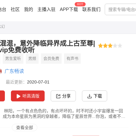
HOT
电台
社区
我的
主播入驻
APP下载
联系我们
玄幻
混混，意外降临异界成上古至尊|
 vip免费收听
男生爱听
男频
会员免费
有声书
广东畅读
最近更新：
2020-07-01
听高清版
分享
下载
发一回
成为本命星辰为黑洞的穿越者，降临了星辰世界...你泡，或者不
者不收，小弟就在那里，纳头就拜！继上古圣主以后，再创造新的神
查看全部