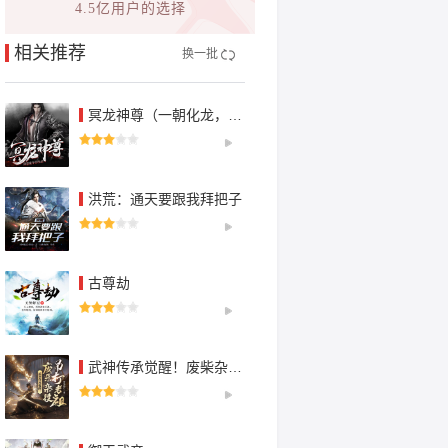
4.5亿用户的选择
相关推荐
换一批
冥龙神尊（一朝化龙，叱咤天下）
洪荒：通天要跟我拜把子
古尊劫
武神传承觉醒！废柴杂役吊打老祖丨玄幻热血