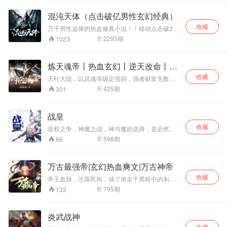
卑微生灵，又将怎
样踏遍万仙，一破
混沌天体（点击破亿男性玄幻经典）
仙门？
收藏
万千男性追捧的热血修真小说！！移动点击破2
亿！ 热血、神秘、强大、凶悍！看主角带你领略
2293
期
1023
一个强大无比的修真界，看主角如何征服所有
人！ 脚踏大地，肩扛山岳，头顶苍穹！我命由我
不由天！天地最强体质的变强之路，一个卑微存
炼天魂帝丨热血玄幻丨逆天改命丨打
在的崛起之路，一个无上存在的升级之路。
脸爽文
收藏
天柱大陆，以武魂等级定强弱，强者财富无数，
弱者倍受屈辱。天生万物，群魔乱舞，漫漫帝
425
期
301
路，有多残酷，看我命运征途，如何昂首阔步？
废材少年赵天山，经脉闭塞，无法修炼武魂，被
人羞辱，万念俱灰下吞噬龙珠，觉醒武魂，异血
战皇
依附，带着“移山倒海不必说，逆天改命皆由我”的
收藏
信念，抵抗外辱，通天彻地，成就一段坐拥天
皇权之争，神魔之战，神与魔的选择，是必然，
下，百仙吓怕，强者称霸，非君不嫁的传奇。
是宿命，还是征伐背后神与魔的操弄？ 每一个觉
598
期
66
醒后的神魔武者，都是这盘无形棋局中的一枚棋
子，谁又能跳出棋局，不被命运捉弄。 诸天神
魔，谁主沉浮，一个少年，一颗杀戮之心，如何
万古最强帝|玄幻热血爽文|万古神帝
在神与魔的夹缝中求存，如何跳出棋局，掌控自
收藏
己的命运！
帝王血脉，沦落民间，成了游走于黑暗中的刺
客！ 面对命运，他心怀不惧，在杀戮和血腥中感
795
期
133
悟成长，硬踏出一条属于自己的大道，重回王
座，成就辉煌神话！
炎武战神
收藏