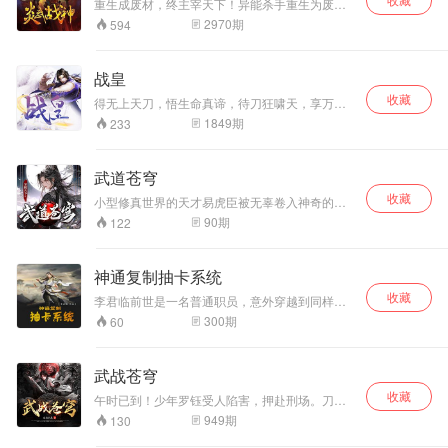
重生成废材，终主宰天下！异能杀手重生为废材
少年，得毒王传承，练就绝世毒功；持残血之
2970
期
594
剑，吞噬无尽强敌；修炎武战诀，锤炼强霸战
体。左持魔刀，右执残剑，主宰天下，弑破寰
宇！ 作者：xiao少爷 播者：王道森、慕诚
战皇
收藏
得无上天刀，悟生命真谛，待刀狂啸天，享万世
臣服！
1849
期
233
武道苍穹
收藏
小型修真世界的天才易虎臣被无辜卷入神奇的异
界之旅，经历了无数的艰难险阻和神秘遭遇，终
90
期
122
于修行成功，返回自己的世界。 在这异世界
的路途之中，无数的异兽，无数的异宝，无数的
困难，让易虎臣在一次次的挫折之中成长……
神通复制抽卡系统
收藏
李君临前世是一名普通职员，意外穿越到同样叫
作李君临的云剑宗外门弟子，修为中天境二重
300
期
60
天，绑定神通复制系统，性格稳健，遇事往往会
选择最理性的方式解决，得到系统后过上四处寻
宝夺宝升级系统的日子。
武战苍穹
收藏
午时已到！少年罗钰受人陷害，押赴刑场。刀下
留人！祖传玉佩，竟然蕴藏千古器灵。融麒麟血
949
期
130
脉，携旷世神器，以武逆天，主宰苍穹。男儿当
如龙，只与世间豪杰共争锋！