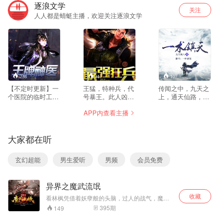
逐浪文学
关注
人人都是蜻蜓主播，欢迎关注逐浪文学
236
317
107
【不定时更新】一
王猛，特种兵，代
传闻之中，九天之
个医院的临时工，
号暴王。此人凶残
上，通天仙路，无
凭一双妙手逐步成
暴虐，狂猛无敌，
上仙门，一踏而
APP内查看主播
为医学界的传奇！
乃兵之大凶！大佬
过，便可永生。然
一个社会底层的小
们顿足捶胸：放虎
而修仙者为求永
人物，靠一腔热血
归山，控制不住
生，前赴后继，为
大家都在听
成为人世间的枭
了...... 作者：就为
何又成为苍天眼中
王！ 当佛已经无能
活着 演播：凯文
的毒瘤？ 苏夜，一
为力，便由我来普
个穿越而来差点被
玄幻超能
男生爱听
男频
会员免费
渡众生——杨风。
当做祭品献祭给九
作者：朽木可雕 演
天仙神的卑微生
播：浩楠
灵，又将怎样踏遍
异界之魔武流氓
万仙，一破仙门？
苏夜，一个穿越而
收藏
看林枫凭借着妖孽般的头脑，过人的战气，魔法
来差点被当做祭品
天赋，拯救濒临破碎的将军之家
395
期
149
献祭给九天仙神的