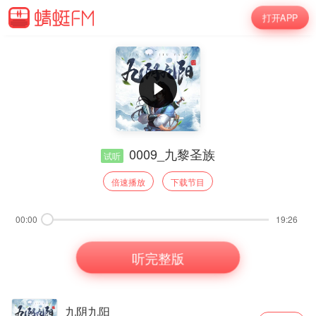
打开APP
0009_九黎圣族
试听
倍速播放
下载节目
00:00
19:26
听完整版
九阴九阳