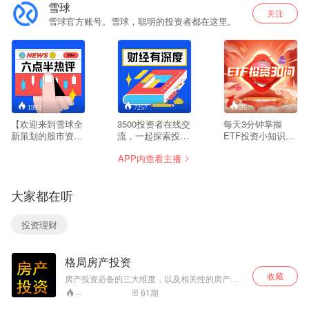
雪球
关注
雪球官方账号。雪球，聪明的投资者都在这里。
1992
7257
38
【欢迎来到雪球全
3500投资者在线交
每天3分钟掌握
新策划的股市资讯
流，一起探索投资
ETF投资小知识
节目！】 简洁明快
的智慧。关注官方
《一起滚雪球——
APP内查看主播
的股市资讯 ，
微信公众号：
ETF投资30问》是
3500W投资者的集
xueqiujinghua
一档由上海证券交
体智慧 每天5分
易所投资者教育基
大家都在听
钟，陪你get当日
地、中国基金报、
股市爆点。 【节目
雪球联合推出的关
亮点】 盘面速看：
于ETF投资系列投
投资理财
快速回顾，感知行
资者教育短视频栏
情冷暖 热点直击：
目。栏目通过上交
话题追踪，洞悉股
所相关业务负责
格局房产投资
市动态 独家评论：
人、各大基金公司
紧跟领域内的“老司
指数基金相关负责
收藏
房产投资必备的三大维度，以及相关性的房产投
机”，拓宽投资视角
人对于ETF从基础
资的建议 联系微信：503961788 群：
61
期
--
概念到行业主题的
317645710