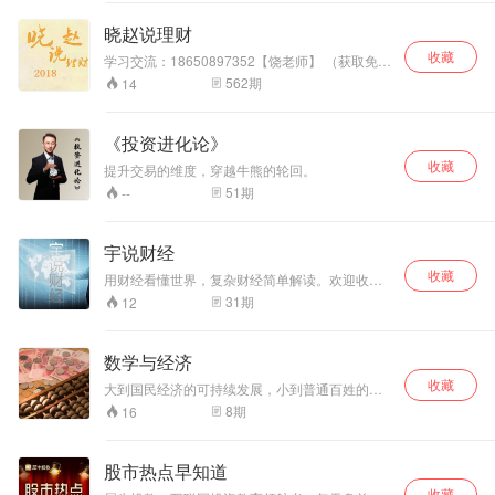
全方位分享，以简
短生动的讲述方
晓赵说理财
式，在3分钟左右
收藏
的时间里，快速为
学习交流：18650897352【饶老师】 （获取免费
公开课件，精选电子书，一对一交流学习，备
广大投资者梳理出
562
期
14
注：干货！！） 跟着投资总监，学会投资理财！
一条ETF投资的清
理财不只是富豪的专利，你也可以让财富滚动起
晰路径，旨在有效
来！ 1，解密资本市场，从小白入门，到资本市
帮助投资者解决不
《投资进化论》
场完整解读，站在投资高手的视角，带你全面把
了解、不会选、拿
收藏
握其中的机遇！ 2，全面认识投资理财的详细内
提升交易的维度，穿越牛熊的轮回。
不住的投资痛点，
涵和范围，清晰对价值、风险、收益、估值的认
建立起对于ETF投
51
期
--
识，打开财商智慧，启发投资智慧！ 3，结合自
资的基础认知。
己的投资风格和理财规划，选择适合自己的投资
方法，让钱生钱！ 帮助所有想更好理财的投资者
宇说财经
实现财务安全和财务自由...
收藏
用财经看懂世界，复杂财经简单解读。欢迎收听
宇说财经，我是苗宇。
31
期
12
数学与经济
收藏
大到国民经济的可持续发展，小到普通百姓的理
财消费，揭示了其中所蕴含的数学原理
8
期
16
股市热点早知道
收藏