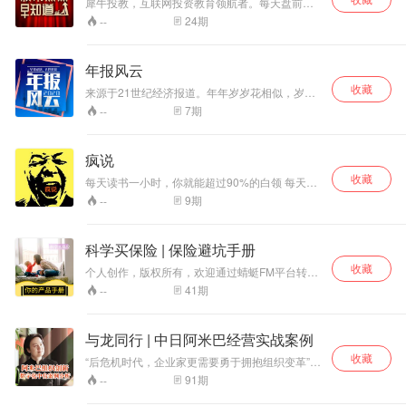
犀牛投教，互联网投资教育领航者。每天盘前为
您送上当天股市热点题材解读。学炒股，就上犀
24
期
--
牛投教。
年报风云
收藏
来源于21世纪经济报道。年年岁岁花相似，岁岁
年年人不同。2020年年报季的大幕于不知不觉中
7
期
--
拉开。2020年开年比往年任何一年都动荡多变，
疫情危机，全球市场巨震，值此特殊时刻，一年
一度的年报风云更加值得关注。
疯说
收藏
每天读书一小时，你就能超过90%的白领 每天听
五分钟疯说，你就能超过90%的CXO
9
期
--
科学买保险 | 保险避坑手册
收藏
个人创作，版权所有，欢迎通过蜻蜓FM平台转发
音频链接，但不得通过盗录和摘编等形式使用本
41
期
--
人作品。基础和进阶篇讲重疾险和医疗险，高阶
境外保险与信托。 独立经纪人 领域：国内、香
港、美国和新加坡 业务范畴：企业家庭资产隔离
与龙同行 | 中日阿米巴经营实战案例
｜国内外保险和信托｜重疾与医疗 3年德资企业
收藏
TÜV Rheiland大中华区法务合规部专员（Legal
“后危机时代，企业家更需要勇于拥抱组织变革”
& Compliance Specialist）工作经验 1. 依据《中
“企业组织的顶层设计，是战略永恒的驱动引擎”
91
期
--
华人民共和国著作权法》第二章《著作权》 第四
我人生的座右铭是：“勿忘初心，回归本质；利他
节第二十二条第五款规定：报纸、期刊、广播电
之心，有生可为”。 主讲人：龙学慧 暨南大学