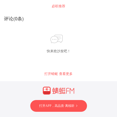
台、电视台等媒体刊登或者播放在公众集会上发
2006届工商管理硕士； 曾任暨大联合会宣传部
必听推荐
表的讲话，但作者声明不许刊登、播放的除外；
长; 韩国Bioskin智能美肤品牌创始人； 全球智能
2. 依据《中华人民共和国著作权法》第四章关于
家电品牌Foladion（For Lady one） 创始人； 企
《出版、表演、录音录像、播放规定》第三十五
业战略架构师，组织创新导师。
评论
(
0
条)
条：出版改编、翻译、注释、整理、汇编已有作
品而产生的作品，应当取得改编、翻译、注释、
整理、汇编作品的著作权人和原作品的著作权人
许可，并支付报酬。
快来抢沙发吧！
打开蜻蜓 查看更多
打开APP，高品质·离线听