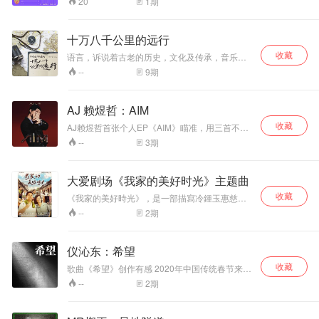
1
期
20
断敲击，犹如蠢蠢欲动的心 伴随鼓点层层堆砌埋
藏已久的勇气 去吧！即使遍体鳞伤， 也要追逐
那夜空中最闪耀的星； 才发现最独特美丽的， 正
十万八千公里的远行
是那颗燃烧自己却无所畏惧的心。 --「流星」
收藏
语言，诉说着古老的历史，文化及传承，音乐是
最直接的一个媒介，宇歆在这几年足迹十数个国
9
期
--
家，带着理想跟乡愁的两样心情，他在游走不一
样的国度里，遇见古老的拉丁文化时，使他不犹
豫的创作吟唱出悠远包容藏于心底新的音符与节
AJ 赖煜哲：AIM
奏，反复的冲击出新的生命，也深深地颤动了他
收藏
的心。他时常惦念着家乡，也盼望着早日能寻找
AJ赖煜哲首张个人EP《AIM》瞄准，用三首不同
到回家的路，那一种回到母亲怀抱的亲切感。
风格的TRAP，《Prove》.《尝》.《No
3
期
--
humble》贯穿整张EP，而EP名称《AIM》瞄
准，也代表这次猎人已瞄准了所有眼中的猎物，
并会拿下这一切。
大爱剧场《我家的美好时光》主题曲
收藏
《我家的美好時光》，是一部描寫冷鍾玉惠慈濟
師姐和冷興發慈濟師兄的真實人生電視劇，由況
2
期
--
明潔、楊慶煌、張靜之 、唐治平等演員領銜主
演，於2020年4月24日在大愛電視20:00首播。
此劇也是況明潔和楊慶煌兩位演員繼1992年《再
仪沁东：希望
世情緣》電視劇睽違近28年後，再度合作演出夫
收藏
妻與主要角色的電視劇。
歌曲《希望》创作有感 2020年中国传统春节来临
之际，在家家团员的时候武汉爆发了新型冠状病
2
期
--
毒。随着疫情的蔓延，全国人民都绷紧了弦，大
家都在为武汉加油。当看到所有一线的工作人员
奋不顾身、不畏生死的报道时我的眼泪不住流