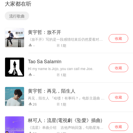
大家都在听
career in music
作的第一张专辑，
一年。和许多人一
and no one could
彷佛在我音乐梦想
样，转换成远端工
ever stop me to
的道路上看见了一
作的书彦获得了与
流行歌曲
put me into a
线曙光，不管未来
家人共处的珍贵时
lifescales of
会发生甚么事，我
间，也拥有了“自己
behind as long as
会不会成功，至少
的办公室”，能够制
黄宇哲：放不开
I want to live.
我踏出了梦想的第
作出更好的音乐。
一步，希望能透过
《我回来了》这首
收藏
《放不开》写的是一段感情结束后仍然爱着对
这张专辑，告诉大
歌就是书彦往返数
方，以便说是过了多长时间还是放不开。但是在
1
期
--
家，不管现在是甚
千公里，在各地编
每一段感情结束之后，就算我们多么放不开对
么情况，都要大胆
曲、录音，最后回
方，他／她总有一天还是会离开。希望这首歌能
安慰每一个在感情中受伤的人，也希望你们会坚
努力的追求梦想，
到家乡才完成的。
Tao Sa Salamin
强渡过这一段时间，然后勇敢地放开前一段感
至少不会让自己后
疫情让人们习惯“保
收藏
情，向更好的另一段前进。
悔，专辑里面收录
持距离”，但是对书
Hi my name is Jojo, you can call me Joe.
了六首歌，一部分
彦来说，与家人朋
1
期
--
是对感情的抒发，
友的关系反而拉近
一部分是诗词文学
了。歌词里写到“我
类的歌曲，希望大
回来了，一切都变
黄宇哲：再见，陌生人
家会喜欢
了”，抒发异乡游子
收藏
再见，陌生人 『哈喽！有事吗？』电影主题曲 千
的感慨，但是书彦
万点阅神曲歌手制作人黄宇哲这次为『哈喽！有
想告诉大家：“把握
1
期
26
事吗？』电影打造两首主题曲。 第一首为『我不
当下，珍惜身边所
会』由那对夫妻林京烨演唱，第二首也为电影献
有爱你的人，这样
唱『再见。陌生人』。
世界也许能少一分
林可人：流星(電視劇《坠愛》插曲)
遗憾，多一分温
收藏
《流星》单曲介绍 吉他声响回荡，勾勒星海运
暖。”
行轨迹 抬头仰望寻找最真实而完整的自己 钢琴不