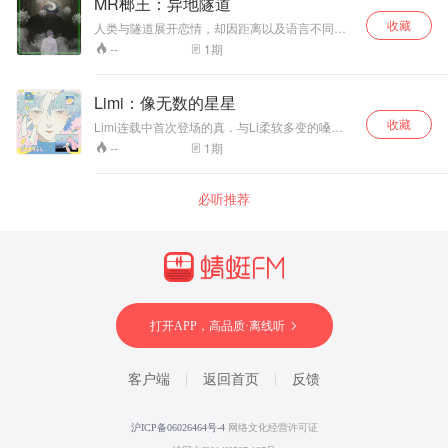
MR榔王：异地隧道
淌，因为他们是真英雄，他们守护平安的最后防
收藏
线。
人类与隧道展开恋情，却因距离以及语言不同而
劈腿爱上自强号，这是甚么鬼东西?
1
期
--
Limi：像无数的星星
收藏
Limi连载中首次登场的真．与Li柔软多变的嗓音
烘托氛围，诠释最心碎、也最令人难以忘怀的恋
1
期
--
情完结篇。 Limi，成立于2018年，来自台北的双
人组合，由女主唱兼词曲创作人 Li、与制作人Mi
所组成，团名融合两人的名字，曲风为弛放音乐
必听推荐
（Chill out music）与神游舞曲（Trip-hop），弛
放节拍与空灵女声交织而成的迷幻氛围，令人心
动神驰。
打开APP，高品质·离线听
客户端
返回首页
反馈
沪ICP备06026464号-4
网络文化经营许可证