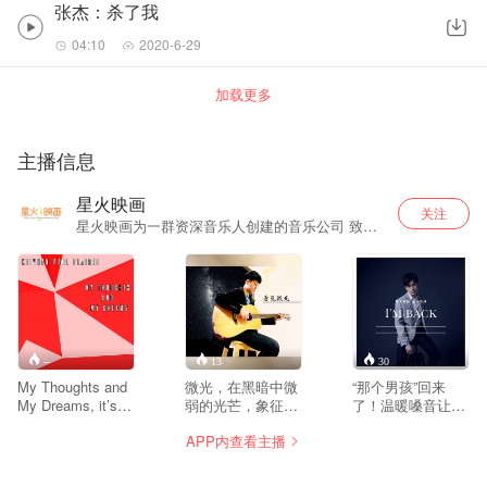
张杰：杀了我
04:10
2020-6-29
加载更多
主播信息
星火映画
关注
星火映画为一群资深音乐人创建的音乐公司 致力
于影视音乐制作
--
13
30
My Thoughts and
微光，在黑暗中微
“那个男孩”回来
My Dreams, it’s
弱的光芒，象征着
了！温暖嗓音让你
about I want to
希望，看见微光，
的返乡之路不孤
APP内查看主播
gather of my
象征看见希望，是
单。 去年看似空
ambitions in life to
我给自己的一个期
白，其实是周书
pursue for my
许，这是我自己创
彦“成长”非常多的