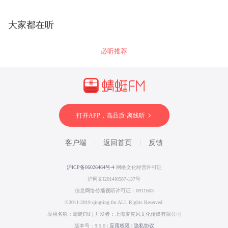
大家都在听
必听推荐
打开APP，高品质·离线听
客户端
返回首页
反馈
沪ICP备06026464号-4
网络文化经营许可证
沪网文[2014]0587-137号
信息网络传播视听许可证：0911603
©2011-2019 qingting.fm ALL Rights Reserved.
应用名称：蜻蜓FM | 开发者：上海麦克风文化传媒有限公司
版本号：9.5.0 |
应用权限
|
隐私协议