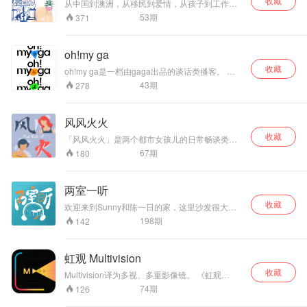
收藏
从中国到澳洲，从移民到爱情，从孩子到工作，
我们聊的不只是生活，而是每个成年人都绕不开
53
期
371
的现实与迷茫。 在这里，80后的我们一起探索身
份认同、文化适应、职场挑战和家庭关系。偶尔
感慨，偶尔吐槽，更多时候是以过来人的视角分
oh!my ga
享那些你可能也正在经历的困惑。 欢迎加入我们
收藏
的碎碎念，找到一些熟悉的共鸣，听听别人的故
oh!my ga是一档由gaga出品的谈话类播客。 每
事，想想自己的生活。
期邀请生活有料、品味有趣的朋友做客，通过不
43
期
278
一样的生活方式故事、有趣的观点输出，犀利的
行业观察，为你带来【品质、品味的城市生活方
式】灵感加餐。 就像gaga门店一样，oh!myga没
风风火火
有“目的性”和“正襟危坐的大餐”，“不知道去哪的时
收藏
候去gaga“---不知道听什么的时候听oh!my ga。
「风风火火」是两个都市女孩儿的日常畅谈类节
All Day Chill, 我们秉持全时段享乐主义的生活原
目，一档“氧气播客”。我们炽烈地爱和成长，用丰
67
期
180
则, 现在就放松下来，和我们一起喝喝果茶、聊聊
盛的生命力去感知和表达。欢迎和我们一起“风风
天。
火火享受人生”！ 在这里，我们聊与自己、与他
人、与世界的关系，聊与成长、与爱、与生活本
两室一听
身有关的一切话题。我们坦诚分享，也期待不同
收藏
观点的碰撞。 我们想成为你慵懒放松时的背景音
欢迎来到Sunny和陈一日的家，这里沙发很大很
乐、疲惫困顿时的移动电源、探索美妙世界时的
软，想邀请你坐下喝杯酒，吃杯冰淇淋。 住在两
198
期
142
拍立得、平凡普通日子里的冰镇起泡酒。 去经
室一厅的我们，在某一天突然诞生了「两室一
历、去探索、去感受。 世界就是我们的游乐场，
听」的想法。 我们想要，把生活里那些细碎微小
一起来玩吧！ ?‍?节目主播 Jasmine: 底色是旺盛
的高光时刻聚集起来，说给你们听。这是我们的
虹观 Multivision
的好奇心和乐观主义，热爱网球/户外/晒太阳，去
小小出口，也希望是陪伴你们观察世界的一条小
过更宽阔更明亮的生活（全网同名：
收藏
小阶梯。 关上门，走进两室一厅，听我们述说生
Multivision译为多视、多重影像镜。 《虹观
jaswanders） 带鱼：热爱人间的体验家，寰宇瑜
活。 生活永远浪漫，浪漫永远不会过期。 [ 开 放
Multivision》是一档下饭又充满干货的闲聊播
74
期
126
伽和营养学爱好者，探索身心平衡的艺术，传播/
时 间 ] 每周日晚 | 固定开放 FLASH快闪 | 不定期
客，2位主播从事互联网、娱乐、时尚行业20多
快消/大健康赛道（全网同名：带鱼Yuyi） ?联系
更新