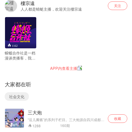
樓宗遠
关注
人人都是蜻蜓主播，欢迎关注樓宗遠
1162
蝾螈合作社是一档
漫谈类播客，我们
的内容围绕但不限
于各式各样的人类
APP内查看主播
话题，集嘴欠、低
级趣味、高级幽
默、高频爆笑、犀
大家都在听
利抨击和深度思考
于一身，不建议你
社会文化
睡前听，因为你会
起来大笑舞蹈并错
过第二天的考勤。
三大炮
收藏
“逗儿瓣酱”的系列子栏目。三大炮源自四川成都的
名小吃。我们每期会邀请一位来自不同领域的嘉
160
期
1288
宾，和两位主播畅聊生活、职场和所在行业的各