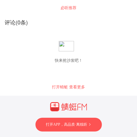
年，用别样视角关注有趣的影视、八卦、热门议
我们 进听友群，微信：hi_lively 商务合作，微
题……等多样话题，带你多一个视角看世界。 想
必听推荐
信：FFHH-01 听友来信，邮箱：
要听更多八卦就速速订阅，入股不亏哦！ 主播：
hi_lively@163.com 欢迎在小宇宙/喜马拉雅/荔
云出无心（治愈系）、木木（毒舌系） 商务合作
枝/QQ音乐/网易云音乐/Apple Podcast/Spotify/微
联系：hongguan2024@163.com，或者添加
评论
(
0
条)
信公众号和豆瓣等平台订阅和收听，期待与你连
?️：louyuan10
接
快来抢沙发吧！
打开蜻蜓 查看更多
打开APP，高品质·离线听