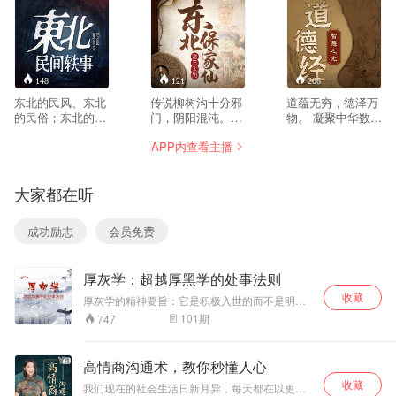
148
121
206
东北的民风、东北
传说柳树沟十分邪
道蕴无穷，德泽万
的民俗；东北的乡
门，阴阳混沌。我
物。 凝聚中华数千
土气息、东北的人
七岁那年被野狼叼
年道德智慧精髓。
APP内查看主播
情世
进柳树沟，从此历
破解人生、职场、
故。
经磨难... 我的家是
商场处世之秘。 探
本书是以八十年代
一个不大不小的山
寻人生真谛，迈向
大家都在听
农村为时代背景。
村，叫刘家镇。村
至善之境。 《道德
根据我国东北广为
子四面环山，只有
经》是中国古代道
流传着的一些民间
两条通往外界的道
家经典，由老子所
成功励志
会员免费
的精彩传说，精心
路，一条在村北，
著，是一部充满深
编撰，逐一表述。
越过北面的山梁，
邃智慧的语录集。
主要描述了男主人
穿过山上浓密的松
分为道经和德经两
厚灰学：超越厚黑学的处事法则
公金明的坎坷人生
树林地，弯弯曲曲
篇，涵盖宇宙、人
之路。从少年到中
的通往县城。另外
生、道德、政治等
收藏
厚灰学的精神要旨：它是积极入世的而不是明哲
年的传奇成长经
一条，在村西南，
诸多方面。本专辑
保身的。它是具有理性与人性色彩的而不是阴暗
101
期
747
历。以淳朴逼真的
途径两座山连接处
精讲《道德经》道
的险恶的；它是长期有效的而不是暂时功利的；
描述，巧妙运用。
的一条山沟 ，沟里
经部分。 研习国学
它是广泛实用的而不单是公关需要的；它是被众
将人世间的善、
多事例证实可行的而不是随便忽悠人的。具有大
长满了大大小小、
禅学多年的如云老
高情商沟通术，教你秒懂人心
胆而不蛮干的“厚”之精神，再把“灰度”掌握好了，
恶、美、丑依一展
老老少少的柳树，
师，以其深厚的学
收藏
利用一些为人处世的技巧，那么，你一定可以左
现。 届时，五位一
所以叫“柳树沟”。
识与丰富的人生感
我们现在的社会生活日新月异，每天都在以更快