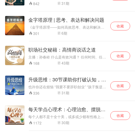
右逢源。
直被民间热传的五
的速度前进，但是与之同步发展的心理建设却面
相传柳树沟是个乱
悟及处世哲学，带
31
期
842
临“被停工”的命运，必须不断正视自己的内心，生
大圣身，将汇聚本
葬岗，经常发生一
领我们踏上《道德
活才能更加顺心。只有突破人际交往瓶颈，才能
书齐庇金明、共佑
些稀奇古怪的吓人
经》的智慧之旅。
实现人生逆袭。迷茫、不知、无措、痛苦……各
东北。 本书立志于
的事，所以很少有
从老子的传奇人生
金字塔原理 | 思考、表达和解决问题
种情绪翻涌而来，不断压迫我们的生活，腐蚀我
教育人、感化人，
人从这里走，除了
出发，探讨为何要
收藏
们的心灵。生活低迷、工作怠慢、感情不顺……
《金字塔原理——如何高效思考、表达和解决问
崇尚正义、反对邪
一些年纪大的人以
学习《道德经》。
各种各样的心理问题也随之而来。 不要着急，心
题》共6集，是由壹创新商学创始人王晓芳发起的
恶。以寓教于乐于
外，几乎没人知道
深入剖析 “什么是
6
期
301
理导师分享几个个妙招立马摆脱负面情绪。当然
个人成长书课，让你在10秒内吊住别人的胃口，
一体的传统评书艺
柳树沟通往哪里。
道”，领悟 “无为非
了，要想改变这种现象，就需要我们能够正视自
快速提升你的记忆力，助你分配任务既不重复也
术形式，为您亲情
村子里只有百余户
不为” 的深意，体
己的内心，从根源解决。在这30节的音频课程
不遗漏，帮你避免无效沟通。这是一套高效思
讲述。 那么金明又
人家，分为上下两
会 “非淡泊无以明
职场社交秘籍：高情商说话之道
中，汇总了现下人们的各种心理焦虑，还原生活
考、清晰表达、解决问题的系统方法。
和五家身圣有何渊
个生产队，西边
志” 的境界，感受
场景，尽最大可能帮你解决心理问题。
收藏
主播：孙春岭 什么是有效沟通？ 任何时间、任何
源呢？欲知后事如
的，是下生产队，
“得道者无烦恼” 的
地点、面对任何人， 都能掌控沟通的主导权，实
43
期
168
何，听我慢慢道来
我们通常叫“下
从容，理解 “守中
现你的目的 八大高情商沟通套路帮助你实现你的
… …
队”，下队的居民，
即是顺应规律” 的
有效沟通 正确处理人际关系的方法 赢得信赖的倾
大多是蒙古族，姓
智慧，认识 “道是
听方法 使人舒服的9大说话之道， 讲好一句话就
升级思维：30节课助你打破认知，实
包的最多，是大
三观” 的内涵，品
有大不同， 用语言改变你的人际关系 用情商让你
户。而我们家住在
味 “上善若水” 的魅
现超车
收藏
实现人脉
也许你还在烦恼 “我要不要辞职创业” “孩子叛逆应
东边的“上队”，大
力。
该怎么沟通？” “想要生活中做出改变不知道如何
31
期
336
多都姓刘，也基本
踏出第一步” 繁琐的选择，总是让你困惑，到底应
上都有一些能数得
该怎么选才是对的？每天五分钟，重新打破思维
上来的亲戚关系...
认知，提升认知能力，这些问题将不复存在。
每天学点心理术：心理治愈、摆脱敏
三十节课助你打破认知，升级思维，实现弯道超
感
收藏
车。透过事物本质，抓住底层逻辑，快速解决根
每个人都不是十全十美，或多或少都有性格上的
本问题。 梁辰老师精心打磨三十集精选课程，教
残缺，你可能会因为自己的“残缺”厌恶自己、打击
30
期
1172
会你换一种角度看待问题，跳出原有的「思维惯
自己、封闭自己。而心理学会告诉你：残缺是光
性」，从更深的层面提升自己看待问题、解决办
透进来的地方。 心理学从来不会告诉你这个是对
法的能力，教你学会在具体的关系、具体的场景