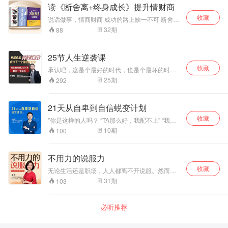
的，那个是错的，它只会引导你去了解你自己，
读《断舍离+终身成长》提升情财商
下如何思考问题，看清问题，轻松解决生活中的
接受你自己，以及告诉你应该怎样发展自己的潜
苦恼。
收藏
能和特质，正确地认识自己、进行决策,避免谣言
说话做事，情商财商 成功的路上缺一不可 断舍
干扰我们的大脑。 了解自己，你就能更容易体谅
离，掌握全新人生 影响400万读者的生活哲学 断
32
期
88
别人，和别人共情，知道他们想要的是什么，从
=断绝不需要的东西 舍=舍弃多余的废物 离=脱离
不同的角度去解读，时间久了就养成了多向思维
对物品的执着。 扔掉不需要的东西，才能得到重
的习惯。懂得一点心理术可以提高情商，“情商”就
要的东西。立足当下自我，践行新陈代谢式美学
25节人生逆袭课
是在了解人与人之间的关系，与人相处时知道为
思维。脱离心中执念，人生才能轻盈前行！ 终身
人处世之道。 生活中无时无刻不在显现着心理学
收藏
成长，颠覆认知思维 获取好的思维模式 比听一万
承认吧，这是个最好的时代，也是个最坏的时
的身影，你懂了，生活就顺了。在人人都需要懂
个大道理重要 成功不在先天，不靠外在，关键在
代。 21世纪，新出了个名词叫“拼爹”，意指社会
25
期
292
点心理术的现代社会，知道些心理学知识，生活
于思维模式：是满足于现有成果、避免失败可能
竞争比的不再是能力高低，而是谁的父母更有权
中很多问题都迎刃而解。本专辑讲述的便是关于
的固定型，还是以努力为豪、寻求挑战机会的成
有势。 难道真是应了那句话：寒门再难出贵子？
爱和治愈、自信和接受、探索和发现、自我成长
长型，决定了你能在成功路上走多远。 每个人都
其实不然。 糖豆学院刘主编带来“人生逆袭”系列
21天从自卑到自信蜕变计划
和自我完善的救赎心理学。
应该保持终身成长的学习习惯，不管是生活还在
课，基于自己的亲身经历，浓缩成24节课堂内
职场，拥有良好额交集能力。 我们需要不断的学
收藏
容，教你学会取舍、塑造能力、内外兼修，走向
"你是这样的人吗？ “TA那么好，我配不上” “我不
习，说话之道，处事之道。 学会使用“非暴力沟
人生逆袭的第一步。
行，我会把事情搞砸的” “TA是不是不喜欢我” 领导
10
期
100
通” 避免言语上的指责、嘲讽、否定、说教 突破
面前没法儿自信汇报成绩，别人在台前风光，你
那些引发愤怒、沮丧、焦虑等负面情绪的思维方
只能在台后任劳任怨 遇到人多的场合就紧张，集
式 突破自我，重新颠覆财富认知概念 懂了断舍离
体活动更是能躲就躲，与同事关系一般 有好感的
不用力的说服力
懂了为人处世 情商+智商+财商 掌握不落窠臼的思
异性不敢主动接近，错过本该美好的感情，留下
维和判断力 颠覆过去对金钱的观念 本专辑整合热
收藏
很多遗憾 人群中没有存在感，很难融入一个圈
无论生活还是职场，人人都离不开说服。然而很
门爆款书籍，配合五大版块，三大概念，让你学
子，措施获得优质人脉的机会 客户面前局促不
多人想拥有说服力，却搞错了说服的本质。说服
31
期
103
会抓住重点，学会沟通之术，同时帮助你平衡职
安，不知道该聊些什么，别人发展越来越好，你
不是改变和控制，而是对方自己的选择，有效说
场和生活的同时，突破个人认知，掌握财富密
还停留在原地 以上都是不同的自卑者相同的症状
服是一个心悦诚服的过程，是不需要用力的。本
码。 学会驾驭大小场面，应对人生的突发状况 高
，改变从相信开始！ "
课程给大家的，不是搞定外在的口才技法，而是
情商处理人际关系，培养逆商突破格局
必听推荐
从自身开始的认知心法，不是教你通过说服改变
他人，而是掌握人观点改变的规律，是对方心悦
诚服的自发改变。不用力的说服力，是你对世界