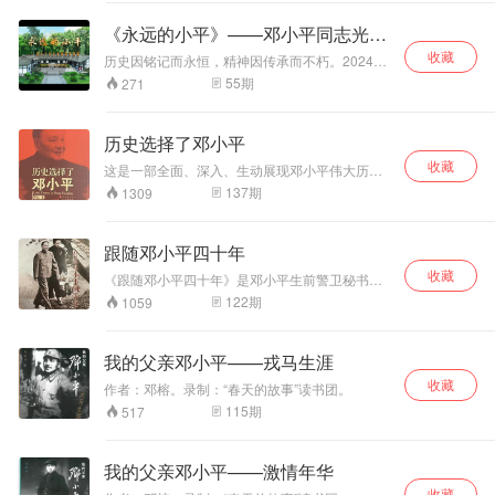
勇前进。
大贡献。 在这部著
崇高风范和作为一
作中，我们将跟随
名共产党员全心全
《永远的小平》——邓小平同志光辉
作者的笔触，穿越
意为人民服务的不
故事展播
收藏
时空的隧道，重温
懈追求。
历史因铭记而永恒，精神因传承而不朽。2024年
是邓小平同志诞辰120周年，为深切缅怀邓小平
那些决定中国命运
55
期
271
同志的丰功伟绩和精神风范，邓小平故里管理局
的关键时刻。我们
策划“永远的小平——邓小平同志光辉故事展播”活
将见证邓小平如何
动。通过讲述邓小平同志为国家富强、民族振兴
在复杂多变的政治
历史选择了邓小平
不懈奋斗的光辉故事，追忆邓小平同志波澜壮阔
环境中，以其非凡
收藏
的人生历程，领略一代伟人的风采。
这是一部全面、深入、生动展现邓小平伟大历程
的政治智慧和坚定
的著作。本书以丰富的史料和生动的笔触，客观
的信念，引领中国
137
期
1309
真实地记录了邓小平于20世纪70年代发起和领导
走向繁荣与富强。
改革开放的工作经历，讲述了邓小平在波澜壮阔
我们将感受他对国
的历史进程中所扮演的关键角色，以及他对中国
家和人民的深沉热
跟随邓小平四十年
社会主义改革开放和现代化建设事业所做出的巨
爱，以及他作为改
收藏
大贡献。 在这部著作中，我们将跟随作者的笔
《跟随邓小平四十年》是邓小平生前警卫秘书张
革者的无畏与担
触，穿越时空的隧道，重温那些决定中国命运的
宝忠将军所撰写，它记录了一位忠诚卫士与一位
122
期
1059
当。
关键时刻。我们将见证邓小平如何在复杂多变的
伟大的领导人共同走过40年的风雨岁月，作者以
政治环境中，以其非凡的政治智慧和坚定的信
真挚的情感和朴实的笔触，再现了自己在小平同
念，引领中国走向繁荣与富强。我们将感受他对
志的影响和教育下健康成长的经历，也通过一个
我的父亲邓小平——戎马生涯
国家和人民的深沉热爱，以及他作为改革者的无
个具体的事件，展现了小平同志作为老一辈革命
畏与担当。
收藏
家的崇高风范和作为一名共产党员全心全意为人
作者：邓榕。录制：“春天的故事”读书团。
民服务的不懈追求。
115
期
517
我的父亲邓小平——激情年华
收藏