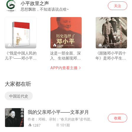
小平故里之声
关注
思想飘散，不知道该说点啥~
21
1309
1059
《“我是中国人民的
这是一部全面、深
《跟随邓小平四十
儿子”——邓小平文
入、生动展现邓小
年》是邓小平生前
物故事》不仅是一
平伟大历程的著
警卫秘书张宝忠将
APP内查看主播
部关于邓小平的文
作。本书以丰富的
军所撰写，它记录
物故事集，更是一
史料和生动的笔
了一位忠诚卫士与
部生动的爱国主义
触，客观真实地记
一位伟大的领导人
大家都在听
教育读物。它以独
录了邓小平于20世
共同走过40年的风
特的视角和真实的
纪70年代发起和领
雨岁月，作者以真
故事，让读者深刻
导改革开放的工作
挚的情感和朴实的
中国近代史
感受到邓小平的伟
经历，讲述了邓小
笔触，再现了自己
大精神和崇高风
平在波澜壮阔的历
在小平同志的影响
范，激励着我们在
史进程中所扮演的
和教育下健康成长
我的父亲邓小平——文革岁月
为全面建设社会主
关键角色，以及他
的经历，也通过一
义现代化国家、全
对中国社会主义改
个个具体的事件，
收藏
作者：邓榕。录制：“春天的故事”读书团。
面推进中华民族伟
革开放和现代化建
展现了小平同志作
101
期
1287
大复兴的征程上奋
设事业所做出的巨
为老一辈革命家的