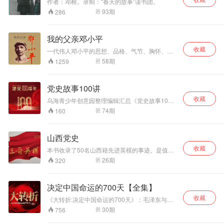
作者：邓榕。录制：“春天的故事”读书团。
93
期
286
我的父亲邓小平
收藏
一代伟人邓小平的思想、品格、气节、胸怀、胆
识，以及与普通人一样的儿女情怀。
58
期
1259
党史故事100讲
收藏
乌海青少年创意园整理编辑汇总《党史故事100
讲》 以党的百年发展历程为顺序，以党的重大事
74
期
160
件为线索，以不同时期的典型事例、历史人物、
精彩故事为主干，全景式回顾党的伟大历程和辉
煌成就，带您重温中国共产党传奇的建党历程。
山西党史
百年前，中国共产党打破了坚冰，今天，用火炬
收藏
照亮征程。“征途漫漫，惟有奋斗。”一个生机盎然
本书收录了50名山西籍先进英模的事迹。是值得
的社会主义中国已经巍然屹立在世界东方，14亿
我们尊崇、学习的楷模和榜样。
26
期
320
中国人民正在中国特色社会主义伟大旗帜指引下
满怀信心走向中华民族伟大复兴。 党的十九届五
中全会描绘了2035年远景目标和“十四五”时期我
决定中国命运的700天【全集】
国经济社会发展的指导方针、发展目标、重大战
略和重要任务，为在全面建成小康社会之后，开
收藏
《大转折:决定中国命运的700天》：毛泽东与蒋
启全面建设社会主义现代化国家新征程展现了一
介石的700天生死对决。著名作家邓贤最新力
30
期
756
幅更加美好的画卷。
作。主要讲述了新中国成立前，在决定中国命运
的700天中，国共两党进行的激烈斗争。小说通