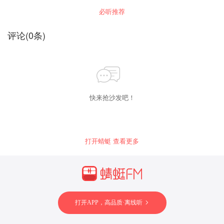
过对新中国成立前决定中国命运的三大转折战役
必听推荐
的描写，以及对毛泽东等领导人的刻画，力图探
讨短短700天为什么历史选择了小米加步枪的共
产党人，抛弃了有强大美式装备的国民党。
评论
(
0
条)
快来抢沙发吧！
打开蜻蜓 查看更多
打开APP，高品质·离线听