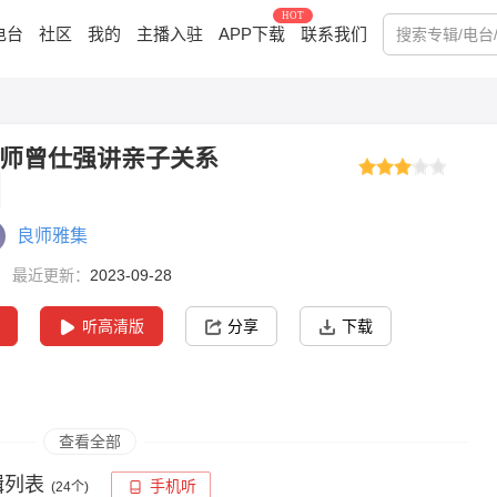
HOT
电台
社区
我的
主播入驻
APP下载
联系我们
师曾仕强讲亲子关系
良师雅集
最近更新：
2023-09-28
听高清版
分享
下载
查看全部
辑列表
手机听
(
24
个)