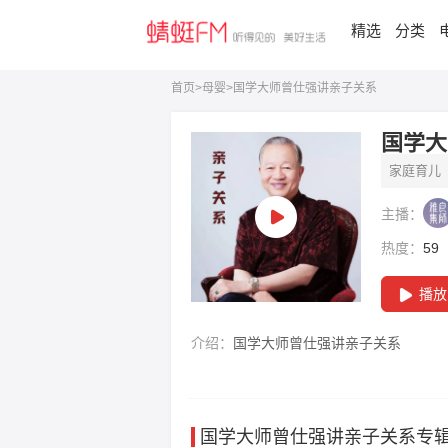
精选
分类
首页
>
母婴
>
国学大师曾仕强讲亲子关系
国学大
家庭育儿
主播：
热度：
59
播放
介绍：
国学大师曾仕强讲亲子关系
专辑详情：
简介
国学大师曾仕强讲亲子关系
国学大师曾仕强讲亲子关系
专