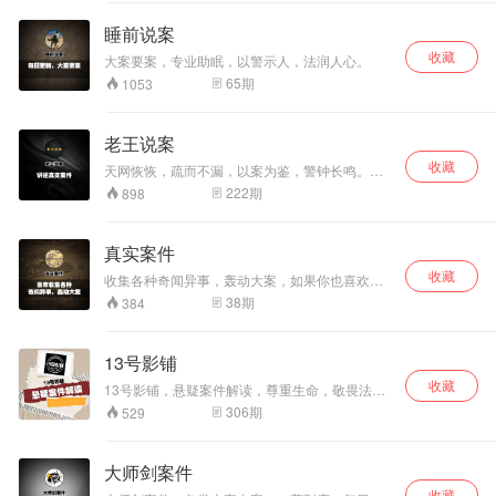
起？情场得意，官
场风流？把酒风含
睡前说案
笑。
收藏
大案要案，专业助眠，以警示人，法润人心。
65
期
1053
老王说案
收藏
天网恢恢，疏而不漏，以案为鉴，警钟长鸣。讲
述真实案件，学会知法守法。
222
期
898
真实案件
收藏
收集各种奇闻异事，轰动大案，如果你也喜欢就
交个朋友吧！
38
期
384
13号影铺
收藏
13号影铺，悬疑案件解读，尊重生命，敬畏法
律。
306
期
529
大师剑案件
收藏