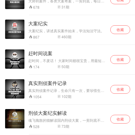
大师剑案件，各类大案奇案，一剪到底，每日更
新。尊重生命，敬畏法律。
31
期
678
大案纪实
收藏
大案纪实，讲述真实案件始末，学法知法守法。
460
期
867
赶时间说案
收藏
赶时间，不废话！ 大家时间都很宝贵，用最短的
时间说清楚案件！
50
期
174
真实刑侦案件记录
收藏
真实刑侦案件记录，生命只有一次，要珍惜生
命,，随时随地提高安全意识。
102
期
1054
刑侦大案纪实解读
收藏
魂飞魄散的猫解读国内刑侦大案，一剪到底不啰
嗦，让你身临现场。
73
期
528