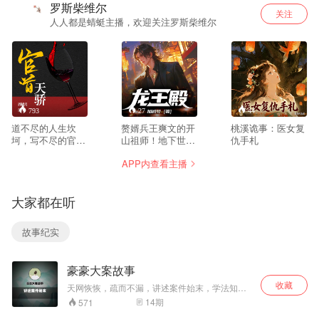
罗斯柴维尔
关注
人人都是蜻蜓主播，欢迎关注罗斯柴维尔
793
27
44
道不尽的人生坎
赘婿兵王爽文的开
桃溪诡事：医女复
坷，写不尽的官场
山祖师！地下世界
仇手札
风流。一代天骄张
王者Satan，做了
APP内查看主播
一凡，放弃了显赫
总裁家的女婿! 全
的家庭背景，只身
网引起潮流！ 横扫
来到一叶小镇，成
各大榜单！ 是连韩
大家都在听
了历史上最年轻的
三千都要去学习模
镇长。斗贪平黑整
仿的最强赘婿！ 他
治安，过关斩将求
是那龙王殿之主，
故事纪实
发展，且看他如何
全网最强上门狂
从一介小小的镇
婿！ 全网渠道爆
长，平步青云，直
销！宠妻狂魔张玄
豪豪大案故事
达天听。都说官场
来临！
坎坷，人生渺渺，
收藏
天网恢恢，疏而不漏，讲述案件始末，学法知法
凭什么他可以醉卧
懂法。以案为鉴，警钟长鸣！
14
期
571
美人膝，笑看风云