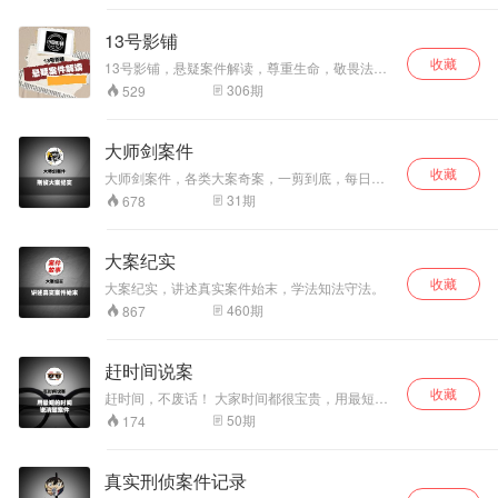
13号影铺
收藏
13号影铺，悬疑案件解读，尊重生命，敬畏法
律。
306
期
529
大师剑案件
收藏
大师剑案件，各类大案奇案，一剪到底，每日更
新。尊重生命，敬畏法律。
31
期
678
大案纪实
收藏
大案纪实，讲述真实案件始末，学法知法守法。
460
期
867
赶时间说案
收藏
赶时间，不废话！ 大家时间都很宝贵，用最短的
时间说清楚案件！
50
期
174
真实刑侦案件记录