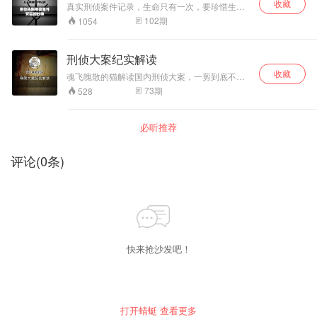
收藏
真实刑侦案件记录，生命只有一次，要珍惜生
命,，随时随地提高安全意识。
102
期
1054
刑侦大案纪实解读
收藏
魂飞魄散的猫解读国内刑侦大案，一剪到底不啰
嗦，让你身临现场。
73
期
528
必听推荐
评论
(
0
条)
快来抢沙发吧！
打开蜻蜓 查看更多