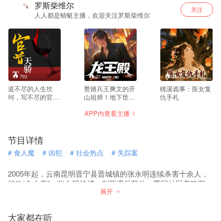
罗斯柴维尔
关注
人人都是蜻蜓主播，欢迎关注罗斯柴维尔
793
27
44
道不尽的人生坎
赘婿兵王爽文的开
桃溪诡事：医女复
坷，写不尽的官场
山祖师！地下世界
仇手札
风流。一代天骄张
王者Satan，做了
APP内查看主播
一凡，放弃了显赫
总裁家的女婿! 全
的家庭背景，只身
网引起潮流！ 横扫
来到一叶小镇，成
各大榜单！ 是连韩
节目详情
了历史上最年轻的
三千都要去学习模
镇长。斗贪平黑整
仿的最强赘婿！ 他
#
食人魔
#
凶犯
#
社会热点
#
失踪案
治安，过关斩将求
是那龙王殿之主，
发展，且看他如何
全网最强上门狂
从一介小小的镇
婿！ 全网渠道爆
2005年起，云南昆明晋宁县晋城镇的张永明连续杀害十余人，
长，平步青云，直
销！宠妻狂魔张玄
被称“食人魔”。张永明被捕、判死缓后释放，重回社区养狗下
达天听。都说官场
来临！
展开
棋，期间又有男性青年失踪。警方虽介入调查，但部分案件未
坎坷，人生渺渺，
破。直至2012年，失踪人数达到17人，韩耀案暴露更多线索，
凭什么他可以醉卧
引发村民对张永明的怀疑。
美人膝，笑看风云
大家都在听