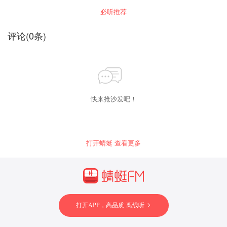
勤奋治学的作风，还是他稚真求道的精神，都已
容。 【作者简介】 李佩甫，当代著名作家,主要
发，石光荣升为师长，和沈师长为接收东北展开
故事。玉阶生白露断肠夜秋负秋雨玉未眠，夜久
成为今日的宝贵遗产。
必听推荐
作品有长篇小说《平原客》《生命册》《羊的
激战。沈师长率残部逃上山和刘老炮当了土匪。
侵罗袜愁人翠玉江水湖汐间，却下水晶帘梦佳人
门》《城的灯》《等等灵魂》《李氏家族》《河
淮海战役打响后，团长石光荣奉命回东北剿匪，
浩渺云烟两相望，玲珑望秋月，终归日万里路遥
洛图》等。作品曾获茅盾文学奖、庄重文文学
终于剿灭了沈师长和刘老炮的残部，而王百灵为
能相连。改编影视剧为《月亮刀》，堪称民国剧
评论
(
0
条)
奖、人民文学优秀长篇小说奖、全国“五个一工
了救石光荣，牺牲在石光荣怀里。石光荣在进城
剧王，值得大家期待。 《玉玲珑》内容简介：玉
程”奖等多种文学奖项。部分作品被翻译到美国、
的秧歌队伍中，发现了极像王百灵的褚琴，石光
玲珑不仅人长得美，还拥有一手以玉刺绣的绝
日本、韩国等国家。
荣骑着马奔褚琴家而去。
活，但生在穷苦人家的她被人设计骗入季府为
妾。季家是做玉器生意的大家族，表面风光，但
是内部争权夺利矛盾四起，外部还要应付军阀等
各路官差的剥削。玲珑不甘，刺伤了二少爷，又
被配给假四少爷，假四少爷死后，真的假四少爷
又出现了…… (北京宅优记文化有限公司出品) 王
快来抢沙发吧！
宇民，著名作家 ，知名编剧 。中国作家协会会员
，中国电视剧编剧工作委员会会员 ，中国电影文
学学会会员 。代表作《刘宝乐的吉祥事》、《什
么都不动，也得动感情》、《月牙泉》、《玉玲
珑》 、《赌玉》、《血色翡翠城》等，中短篇代
打开蜻蜓 查看更多
表作《另类擒凶》、《媚网》、《兰花谜影》
等，迄今已创作发表作品860多万字，多部作品
被国内媒体转载、改编为广播剧、影视剧。近作
小说《月牙泉》荣获“泛亚杯”华语都市小说征文大
赛奖，该作品被上海文汇出版社、五洲出版社翻
译成英文、阿拉伯语等专集向欧美、亚洲、中东
等地出版，该作先后改编为话剧、电影。长篇作
品《玉玲珑》 荣获全国“梁斌”小说大奖 ，该作品
打开APP，高品质·离线听
连续数月荣登新浪、搜狐等国内主流读书频道总
排行榜第一名，被主流媒体读书专栏称为国内第
一部描写赌石文化的悬疑佳作，还被首都多家媒