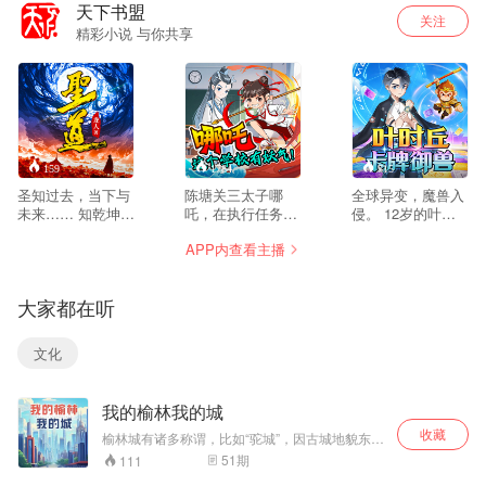
天下书盟
关注
精彩小说 与你共享
159
1784
715
圣知过去，当下与
陈塘关三太子哪
全球异变，魔兽入
未来…… 知乾坤天
吒，在执行任务
侵。 12岁的叶时
地宇宙洪荒；知芸
时，无意间捅破了
丘，意外穿越到自
APP内查看主播
芸众生……知世间
百妖图被罚下界。
己塑造的御兽世
喜乐嗔痴怒…… 圣
为获得足够修行积
界，拥有造物主能
是什么？是亿万生
分重返天庭，哪吒
力的他竟然可以看
大家都在听
灵的信仰，是万千
化身胥玉镇小学三
到御兽的隐藏进化
大道的导师、是宇
年级的学生，和好
路线…… 金色猿
宙洪荒的至强……
友敖丙、栾青青一
猴，进化齐天大
文化
然而，天道之下
起，开始了上学之
圣！ 电子龙，进化
——皆是蝼蚁！ 苍
余，努力捉妖的搞
黄金基多拉！ 烈焰
天可老，圣亦会
笑日常。在三人合
鸟，进化上古朱
我的榆林我的城
死！与天同休，何
力收服各种妖怪
雀！ …… 在其他
其不甘…… 我欲永
后，他们逐渐成
人为了一只A阶御
收藏
榆林城有诸多称谓，比如“驼城”，因古城地貌东西
恒，唯有圣道！
长，友情日益深
兽而努力奋斗的时
走向酷似两座驼峰而得名；又如“塞上江南”，塞上
51
期
111
厚。然而，随着捉
候，叶时丘却在为
指少数民族居住的地方，而榆林又因地域广阔，