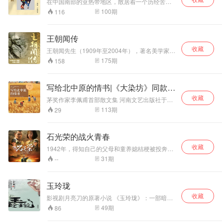
在中国南部的亚热带地区，散居着一个历经苦难
史的过程中也创造了丰富多彩的民族文化，它既
化。生态的破坏则更加剧了 现有文化的消失......
总扶不起又丢不下的铁血柔肠与恩亲离合。不打
又极具生命力的民族——瑶族。与中国大部分民
100
期
116
是中华民族历史的一部分，也是中华民族文化风
不相识的特稿记者谢老师长年潜伏有总身畔，意
族集聚于某一地域不同，有着“东方吉卜赛”之称的
景苑中一朵绚丽的奇葩。
欲挖掘他的财富秘史，在不断推倒重来的红皮笔
瑶族，迁徙频繁，大规模地分散迁移着。本书通
记本里，记录下有总沙里淘金的斑驳来路。此
过对大量的史料和文献研究，详细介绍了瑶族自
王朝闻传
时，有总突发奇想的一纸遗嘱，打破所有局
古至今璀璨的如彩石般迷人的文化。本书分为十
面……大善若水，金色奔流。穆有衡、何吉祥及
收藏
一章，分别从瑶族概况、物质文化、民间文化、
王朝闻先生（1909年至2004年），著名美学家、
其儿女们四十年的沧海桑田，从物质到非物质的
社会文化、信仰文化、精神气质、族际交往、对
文艺理论家、雕塑家。流传最为广泛的毛泽东侧
175
期
158
代际相传，从不自觉到自觉的向善之心，细小不
伟大祖国的贡献、文化传承、有影响的人物、重
面浮雕像的创作者，也是中国美学教材理论框架
舍与千金散尽中，交杂着民间智慧、商业精神的
要文献等方面较为全面地展现了瑶族的历史社会
的奠基者。 朝闻老的一生风雨飘摇，五次辍学四
时代嬗变。
文化
次被捕，特殊时期被批斗住“牛棚”，始终不忘本
写给北中原的情书|《大染坊》同款|
心，与鲁迅、齐白石、艾青等大家皆有交集。 王
茅奖
收藏
朝闻传以时间为线索，用详实的资料、独特细腻
茅奖作家李佩甫首部散文集 河南文艺出版社于
的笔触，真实记录了王朝闻先生的一生。全书分
2014年策划出版“小说家的散文”丛书，9年间已出
113
期
29
为——求学历程、时代潮中、十七年、在劫难
版近60部散文集。作者队伍颇为壮观，几乎囊括
逃、老树新枝、夕不甘死六部分。 作者简平，即
了中国新时期以来各个阶段颇有影响的小说家，
解驭珍女士，也是朝闻老的夫人，在书中首次披
包括铁凝、贾平凹、梁晓声、张炜、王安忆、韩
石光荣的战火青春
露一些珍贵的图片和事迹，其中不乏诙谐逗趣和
少功、史铁生、陈忠实、二月河、周大新、刘庆
尴尬困窘的细节，让朝闻老的形象有血有肉，生
收藏
邦、刘心武、李洱等。《写给北中原的情书》即
1942年，得知自己的父母和童养媳桔梗被投奔日
动而吸引人，他不仅仅是中国美学理论的奠基
被列入该丛书出版。 【内容简介】 该书分4个部
军的汉奸刘老炮抓走，身为独立团连长的石光荣
31
期
--
者，也是一个有着风趣幽默，偶尔孩子气的丈夫
分，由《我怀念》《带豁口的月亮》《消失的年
俘虏了刘老炮。国民党24团的沈团长曾被刘老炮
和父亲。 全书近40万字，读来却趣味盎然，全然
味》《漫步山西》《夜游珠江》等文章组成。 如
救过，他以国共合作为由出面调解，让刘老炮放
没有枯燥乏味之感，作者用充满意趣的文字，让
《带豁口的月亮》写的是一件乡村往事，流露出
了桔梗等人，也将刘老炮偷偷放跑。这让石光荣
玉玲珑
朝闻老的风采跃然纸上。 朝朝闻道，载德以归。
淡淡的忧伤，以及对荒唐事件的批判和反思。三
不再相信沈团长。桔梗参军当护士陪在石光荣身
王朝闻以繁荣文艺事业为己任，持续多年的创作
个下乡知青在看露天电影的过程中，与村民“黑大
收藏
边。但石光荣只把桔梗当妹妹，他喜欢上卫生队
影视剧月亮刀的原著小说 《玉玲珑》：一部暗藏
实践和理论探索，为后人留下了1000万言的著
个儿”发生了摩擦。为了所谓的面子，年少轻狂的
的护士王百灵。刘老炮将石光荣的父母烧死，愤
于宅门之下的冷峻传说、一部用翡翠外表描绘的
49
期
86
作。传记还记述了王朝闻本着党员文艺家的良心
他们追着“黑大个儿”殴打。而村民们先是沉默、躲
怒的石光荣和桔梗发誓要抓住刘老炮。日本宣布
悬疑文字电影、民国时期，一个以玉器发家的大
和责任感，著书育人。无论他诚善待人的品格，
避，接着是愤怒、反抗，最后选择了忍让和宽
投降，刘老炮投奔到国军沈团长部下。内战爆
家旗的内外斗争，一个有绣玉绝活的女子的爱情