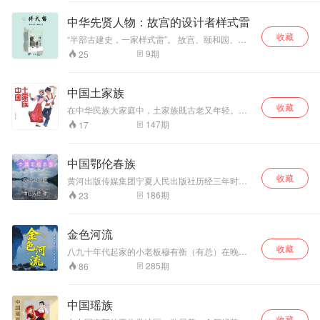
妖进程的不断推
进化为S阶还是
地貌独特，既有高山流水，又有大漠沙海，林草
葱绿，牧歌悠扬而名；再如“小北京”，这个沙漠边
进，哪吒发现，一
SSS阶而发愁。
中华先贤人物：故宫的设计者样式雷
城的街巷里建有众多规模的明清四合院。由上述
切并没有自己想的
在陌生的世界收获
收藏
信息不难读出，榆林城市文化是多元、复合型文
那么简单…… 神仙
熟悉的亲情，用强
“半部古建史，一家样式雷”。 故宫、颐和园、圆
化。这座城市是中国北方很独特的地方，它的地
明园、避暑山庄……这些闻名遐迩的古建筑，全
+ 素人= ？ 当红小
大的能力来保护身
9
期
25
理位置、自然环境、历史进程，决定了它的独特
都出自我国古建史上如雷贯耳的“样式雷”。 本书
神仙VS超级学霸
边的朋友！ 当危机
性。 本文作者怀着对故乡深切的爱，介绍了榆林
撷取了“雷发达进京”“雷声澂接续样式雷”“雷声澂巧
将会碰撞出什么样
来临的时候，一起
的风土人情，美食风俗，历史遗迹。也表达了对
设乾隆花园”“样式雷的中兴”“雷思起重修圆明
的火花？敬请期
尽情的战斗。 为了
中国土家族
榆林城历史文化的代表，如：榆林”四合院“、统万
园”“雷廷昌整修颐和园”等故事，展现了样式雷勤
待！
友情让传说降临
城遗址、非物质文化遗产——榆林小曲等，在时
收藏
奋上进的家风和精益求精的工匠精神。
在中华民族大家庭中，土家族既古老又年轻。一
吧！
代变迁中的传承表达了深切的担忧，并一再呼吁
方面，土家族自古以来就是中国南方世居民族之
147
期
17
对它们进行妥善地保护和发展。
一。虽然目前关于土家族族源的说法不一，但从
考古发掘和历史文献记载看，从“巴”到“蛮”“土
民”“土家”的发展演变历史无疑是十分清晰的。土
中国鄂伦春族
家族自称“毕滋卡”或“毕际卡”，有语言无文字，主
收藏
要集中分布在湖南、湖北、贵州、重庆等4省市边
黄河出版传媒集团宁夏人民出版社历经三年时
界的武陵山区，人口800余万。在长期的历史发
间，组织策划编写了《中华民族全书》。 《中华
186
期
23
展过程中，土家族先后经历远古传说时代、巴子
民族全书·鄂伦春族》是了解鄂伦春族，认识鄂伦
国十七、秦汉至隋唐五代的羁縻州县时期、土司
春族文化难得的图书，尤其值得珍惜的是，这套
十七、改土归流后时期的古代社会和近代社会、
图书坚持平等、真实客观、全面准确的原则，又
金色河流
其社会历史星带既有中原内地社会历史性带的一
生动、有趣。 在历史上，鄂伦春族是典型的森林
般特点，又有区域民族社会历史形态的特殊性。
收藏
民族，形成了他们具有鲜明色彩的狩猎文化。 狩
八九十年代起家的小老板穆有衡（有总）在晚境
另一方面，土家族又是中华人民共和国成立后确
猎文化是鄂伦春族得天独厚的资源，是鄂伦春族
回望一生：好兄弟何吉祥因帮他而意外死亡，临
285
期
86
认比较晚的少数民族之一，由于诸种原因，在经
人民智慧的结晶。体现了鄂伦春族人的生存能
终前将在南方闯荡下的全部身家一手交托，以抚
过认真的民族识别调查后，直到 1957 年土家族
力，是人类认识世界的一把钥匙，是一种脆弱而
养其尚未出世的骨肉，却被他挪作“di一桶金”就此
才被确认为单一少数民族，而后至 20 世纪80 年
又不可替代的历史线索。但在现代文明的冲击
发迹，亦导致缠绕终生的罪与罚。患有阿斯伯格
中国瑶族
代土家族的民族识别及民族区域自治工作才最后
下，鄂伦春族传统文化消失得越来越快，一些正
综合征的老儿子穆沧、痴迷昆曲心性乖张的逆子
完成。总之，古老而年轻的土家族在创造悠久历
在消失的文化恰恰是我们还没有很好解读的文
收藏
王桑、身世不幸野蛮生长的干女儿河山，均是有