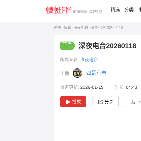
精选
分类
首页
>
情感
>
深夜电台
>
深夜电台20260118
节目
深夜电台20260118
所属专辑:
深夜电台
四哥有声
主播:
最近更新:
2026-01-19
时长:
04:43
播放
分享