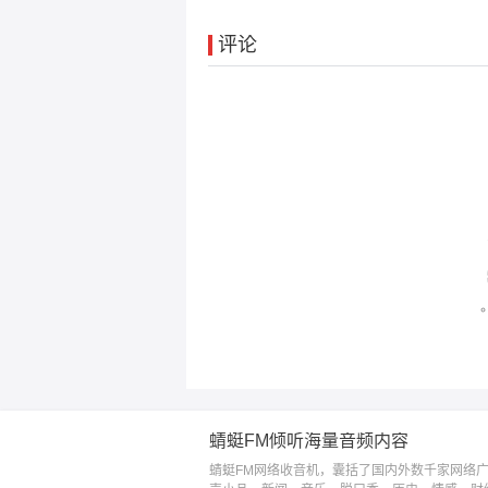
评论
蜻蜓FM倾听海量音频内容
蜻蜓FM网络收音机，囊括了国内外数千家网络