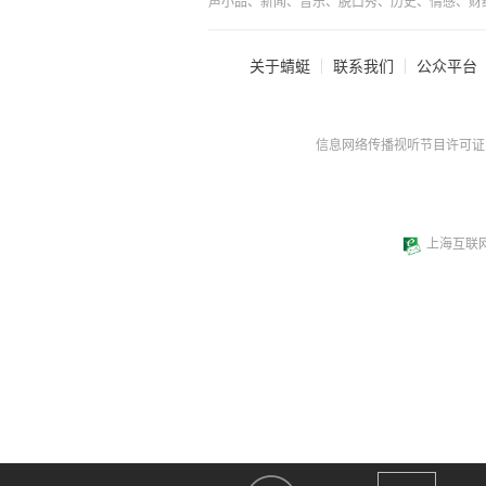
声小品、新闻、音乐、脱口秀、历史、情感、财
关于蜻蜓
联系我们
公众平台
信息网络传播视听节目许可证：0
上海互联