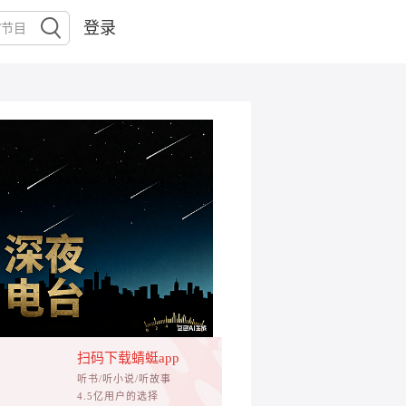
登录
扫码下载蜻蜓app
听书/听小说/听故事
4.5亿用户的选择