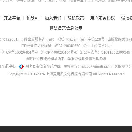
经、儿童、评书、健康、教育、文化、科技、电台等三十余个大分类。蜻蜓FM是多年
开放平台
稿映AI
加入我们
隐私政策
用户服务协议
侵权
算法备案信息公示
922681
网络出版服务许可证：（总）网出证（京）字第128号
出版物经营许可
ICP经营许可证编号：沪B2-20040650
企业工商信息公示
沪ICP备06026464号-4
沪ICP备06026464号-6
沪公网安备：31011502009349
跟帖评论自律管理承诺书
举报受理和处置管理办法
网举报中心
网上有害信息举报专区
举报邮箱：jubao@qingting.fm
客服电话：40
Copyright © 2011-
2026
上海麦克风文化传媒有限公司 All Rights Reserved