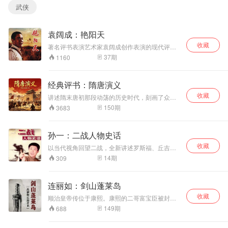
武侠
袁阔成：艳阳天
收藏
著名评书表演艺术家袁阔成创作表演的现代评
书，描写了上世纪50年代农村社会主义与资本主
37
期
1160
义两条道路你死我活、惊心动魄的斗争，塑造了
萧长春、韩百仲、焦淑红等一批捍卫社会主义道
路的共产党人的光辉形象。他们同以马之悦、马
经典评书：隋唐演义
小辫、马斋等为代表的妄图复辟资本主义的投机
收藏
分子、地富反坏分子进行了坚决的无情的斗争。
讲述隋末唐初那段动荡的历史时代，刻画了众多
有血有肉的草莽英雄。人物活灵活现，侠义勇
150
期
3683
武、忠孝仁义刻画得深刻动人，战斗场面和人物
刻画极具特色。
孙一：二战人物史话
收藏
以当代视角回望二战，全新讲述罗斯福、丘吉
尔、希特勒、艾森豪威尔、朱可夫、蒙哥马利、
14
期
309
麦克阿瑟、巴顿、隆美尔九位二战人物。由多年
从事二战研究，第二次世界大战研究会理事马骏
博士精彩评点这些二战人物的是非成败，功过得
连丽如：剑山蓬莱岛
失。
收藏
顺治皇帝传位于康熙。康熙的二哥富宝臣被封为
英王，他心中不满，施巧计谋离开北京，想到四
149
期
688
川投靠朋友，以观朝庭动静。期间英王结识贺守
杰一干人等，打算到蓬莱岛奉英王为首揭竿造