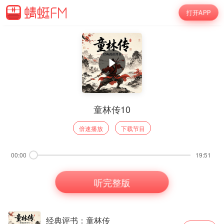
打开APP
童林传10
倍速播放
下载节目
00:00
19:51
听完整版
经典评书：童林传