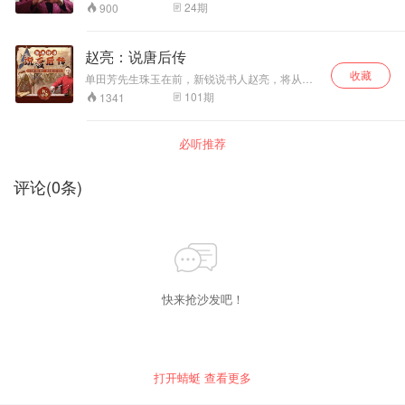
事。它所表现的是儿女对养育自己的父母必尽的
24
期
900
义务，是对父母的理解和报答；已成为中华传统
美德的重要组成部分。由著名评书表演艺术家连
丽如播讲的《二十四孝》，感人肺腑，发人深
赵亮：说唐后传
思。经过艺术加工，把生动感人的情节，淋漓尽
收藏
致的表达出来。同时强化孝中的健康主题，批判
单田芳先生珠玉在前，新锐说书人赵亮，将从现
愚忠愚孝的行为，运用通俗、流畅、生动的语
代人的视角再次审视这一题材！周一到周五日更2
101
期
1341
言，让它与我们现代生活更加贴近，值得细细
集，共计100集。
听，深入想。
必听推荐
评论
(
0
条)
快来抢沙发吧！
打开蜻蜓 查看更多