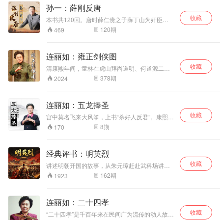
反！英王的阴谋到底能否得逞？康熙帝又该如何
孙一：薛刚反唐
应对？
收藏
本书共120回。唐时薛仁贵之子薛丁山为奸臣张
台（张士贵之子）所害，全家抄斩。薛丁山的长
120
期
469
子薛勇、次子薛猛囿于封建道德，并斩于市。而
薛丁山的三子薛刚，为人性格坚强，不肯屈服，
三祭铁丘坟，保驾庐陵王，终于起兵反唐，报了
连丽如：雍正剑侠图
血海深仇使正义得以伸张的全部传记。
收藏
清康熙年间，童林在虎山拜尚道明、何道源二位
道长为师，苦练武艺十五年后，奉师命下山兴一
378
期
2024
家武术。因困卧京城被四皇子胤祯收为贝勒府教
师。童林与八卦山三结一掌之仇。八卦山韩宝、
吴志广为报三掌之仇，进宫盗宝嫁祸童林。童林
连丽如：五龙捧圣
和雍亲王下江南经历了千难万险，在西方侠于
收藏
成、北侠秋田、南侠司马空、镇东侠侯廷等的协
宫中莫名飞来大风筝，上书“杀好人反君”。康熙已
助下，终于破了达摩堂，平定了铁善寺，瓦解了
此私访月明楼，巧进羊眼包子铺，从而引出一桩
8
期
170
八卦连环堡，在玲珑岛捉住了盗宝之人，请回国
桩惊天大冤案。本书以康熙微服私访查案为主
宝。童林在灵隐寺献艺贺号，成为镇八方紫面昆
线，道尽武林之神奇，江湖之险恶，侠士之正
仑侠，名震天下。
义，奸臣之恶邪，康熙之明断。在此过程中，康
经典评书：明英烈
熙皇帝分别遇到被索三谋害的忠臣之后石金龙、
收藏
白玉龙、赵满龙和李唐龙，并收他们为义子，加
讲述明朝开国的故事，从朱元璋赶赴武科场讲到
上为此案件尽心尽力查办的五城都察院于成龙，
定都金陵，全书分武科场、战襄阳、请徐达、常
162
期
1923
上演一部五龙捧圣的精彩故事。
茂出世、破金陵等故事组成。
连丽如：二十四孝
收藏
“二十四孝”是千百年来在民间广为流传的动人故