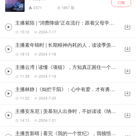
订阅
2371
1867
期
主播紫陌 | “消费降级”正在流行：跟着父母学省钱，抠门成瘾，人间清醒
15:12
2024-7-17
主播素年锦时 | 长期精神内耗的人，读读季羡林这6句话，读完就不累了
18:13
2024-7-18
主播云湾 | 读懂《项链》，方知真正困住一个人的，是弱者心态
11:39
2024-7-19
主播林静 |《灿烂千阳》：心中有爱，才有勇气砸断命运的枷锁
11:22
2024-7-20
主播安东尼 | 羡慕别人出身时，不妨读读《纳兰性德传》
14:13
2024-7-21
主播赏新晴 | 看完《我的一个世纪》，我顿悟了普通人改变命运的最好方式