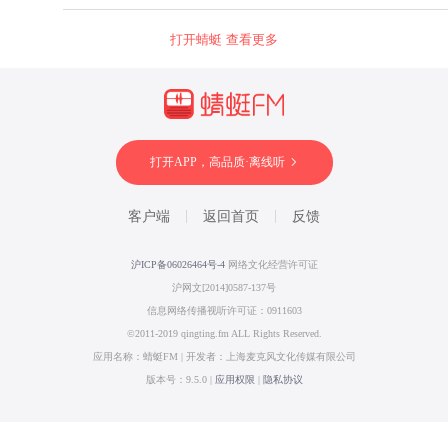
打开蜻蜓 查看更多
打开APP，高品质·离线听
客户端
返回首页
反馈
沪ICP备06026464号-4
网络文化经营许可证
沪网文[2014]0587-137号
信息网络传播视听许可证：0911603
©2011-2019 qingting.fm ALL Rights Reserved.
应用名称：蜻蜓FM | 开发者：上海麦克风文化传媒有限公司
版本号：9.5.0 |
应用权限
|
隐私协议