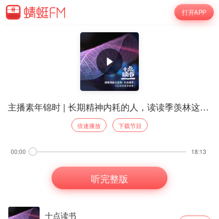
打开APP
主播素年锦时 | 长期精神内耗的人，读读季羡林这6句话，读完就不累了
倍速播放
下载节目
00:00
18:13
听完整版
十点读书