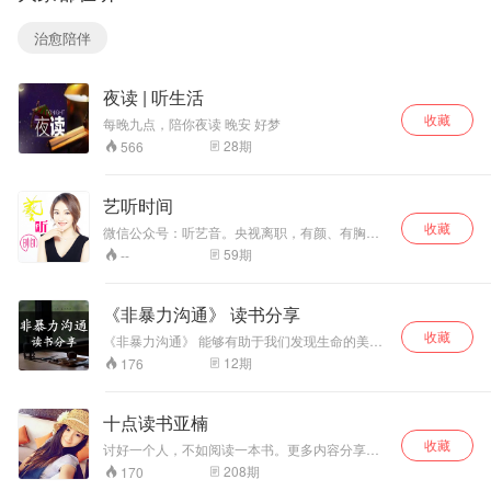
治愈陪伴
夜读 | 听生活
收藏
每晚九点，陪你夜读 晚安 好梦
28
期
566
艺听时间
收藏
微信公众号：听艺音。央视离职，有颜、有胸、
有智慧的美女主播，用暖暖的声音温暖你的心，
59
期
--
些许伤感亦蕴含心灵的力量，隐隐约约却又如此
清晰。愿你在这个城市，过的幸福！
《非暴力沟通》 读书分享
收藏
《非暴力沟通》 能够有助于我们发现生命的美与
力量，不仅使我们内心的创伤痊愈，而且还能使
12
期
176
我们人际关系中的创伤痊愈。当我们褪去隐蔽的
精神暴力，爱将自然流露。“爱能使心灵的创伤痊
愈。” 感谢生活的赐予而不贪心。我们的转变与世
十点读书亚楠
界的状态息息相关。而改变沟通方式是自我转变
收藏
的重要开端。 学习提升沟通品质，让爱融入生
讨好一个人，不如阅读一本书。更多内容分享，
活。给自己时间，慢慢感受沟通方式对生活的巨
欢迎关注主播个人wx：nanjiejie23（楠姐姐23）
208
期
170
大改变。