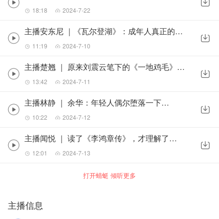
18:18
2024-7-22
主播安东尼 ｜《瓦尔登湖》：成年人真正的疗愈，从看见自己开始
11:19
2024-7-10
主播楚翘 ｜ 原来刘震云笔下的《一地鸡毛》，藏着这3个人生真相
13:42
2024-7-11
主播林静 ｜ 余华：年轻人偶尔堕落一下，是好事
10:22
2024-7-12
主播闻悦 ｜ 读了《李鸿章传》，才理解了他的悲哀
12:01
2024-7-13
打开蜻蜓 倾听更多
主播信息