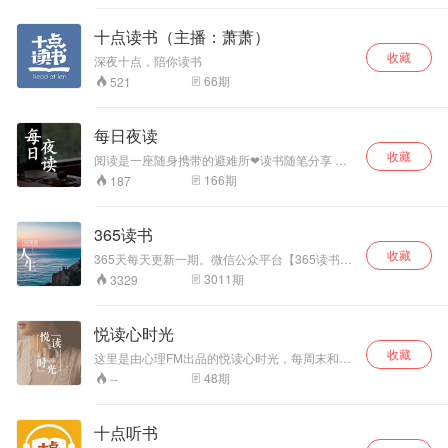
十点读书（主播：萧萧）
收藏
深夜十点，陪你读书
66
期
521
每日夜读
收藏
阅读是一座随身携带的避难所❤读书随笔分享 有
精华书摘，也有好书分享。 谢谢你喜欢我的声
166
期
187
音， 每日夜读，伴你入梦。 感恩相遇！
365读书
收藏
365天每天更新一期。微信公众平台【365读书】
（dus365)
3011
期
3329
悦读心时光
收藏
这里是由心理FM出品的悦读心时光，每周末和你
分享一本治愈心灵的好书或一篇心灵美文。 如果
48
期
--
喜欢我们这个栏目，下载心理FMapp，搜索悦读
心时光就能找到这个栏目的所有节目哦。
十点听书