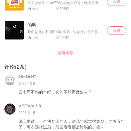
收藏
个人微信号：ziqi7790 微信公众号：晚上夜听
598
期
303
倾听
收藏
我们总是在不期而遇的遇见，也总是在别人那里
聆听着我们自己的故事，那么相似，那么感动，
402
期
128
倾听，倾听你的故事
必听推荐
评论
(
2
条)
2464836367
2025-10-5
四十而不惑的年纪，真的不想再做好人了
离不开的浪浪山
2025-6-15
说心里话，一个快奔四的人，这几年感觉很难熬。连着五年
了，每次选择过后，后面看看都是错误的。擦～