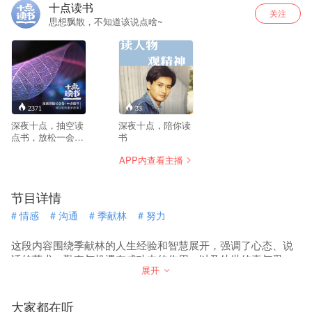
十点读书
关注
思想飘散，不知道该说点啥~
2371
33
深夜十点，抽空读
深夜十点，陪你读
点书，放松一会，
书
抚慰我们疲惫的心
APP内查看主播
灵。新浪微博、微
信公众号：十点读
书
节目详情
#
情感
#
沟通
#
季献林
#
努力
这段内容围绕季献林的人生经验和智慧展开，强调了心态、说
话的艺术、勤奋与机遇在成功中的作用，以及处世的真与忍，
展开
以及如何面对压力。季献林的经历表明，人生不完美是常态，
关键在于如何调整心态，积极应对生活的挑战。
大家都在听