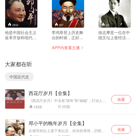
2850
307
24
他是中国社会主义
李鸿章登上历史舞
徐志摩是一位在中
改革开放和现代化
台的时候，正好是
国文坛上曾经活跃
建设的总设计师，
第二次鸦片战争刚
一时并有一定影响
APP内查看主播
创立了邓小平理
刚结束，中国正陷
的作家，他的世界
论。他所倡导的“改
入“三千年未有之奇
观是没有主导思想
革开放”及“一国两
局” 的时代。此时
的，或者说是个超
大家都在听
制”政策理念，改变
的李鸿章还是曾国
阶级的“不含党派色
了20世纪后期的中
藩帐下的幕僚长，
彩的诗人”。他的思
国，也影响了世
从事出谋划策和起
想、创作呈现的面
中国近代史
界，因此在1978年
草奏折的工作。
貌，发展的趋势，
和1985年，曾两次
1861年太平军挥师
都说明他是个布尔
当选《时代周
上海，李鸿章自告
乔亚诗人。他的思
西花厅岁月【全集】
刊》“年度风云人
奋勇前去解上海之
想的发展变化，他
物”。
围。
的创作前后期的不
收藏
《西花厅岁月》中没有“猎奇”和“揭秘”，打动人的
同状况，是和当时
是故事的平凡和亲切，从容和真实。作者赵炜曾
25
期
1658
社会历史特点关联
在周 恩来和邓颖超身边工作了37年，回忆了当年
着的。
很多重大历史事件，也以细腻的情感回忆了她和
周 恩来、邓颖超在一起度过的美好的日子。看过
邓小平的晚年岁月【全集】
这本书的人无不为周 恩来、邓颖超的精神所感
收藏
动，很多读者看后都感慨：“领袖从某种意义上说
从领导岗位上退下来以后，浓浓的亲情，仍然通
也是普通人，也有普通人的亲情友情，普通人的
过件件小事展现出来，激动着人们的心灵。他很