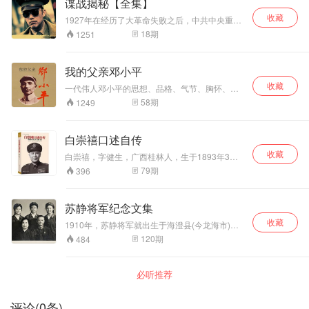
谍战揭秘【全集】
后一幕。
收藏
1927年在经历了大革命失败之后，中共中央重新
搬回上海租界，随后不久由周恩来组织成立了中
18
期
1251
共中央特科，在复杂的政治和社会环境中，保护
我党的机构组织和同志，同时...
我的父亲邓小平
收藏
一代伟人邓小平的思想、品格、气节、胸怀、胆
识，以及与普通人一样的儿女情怀。
58
期
1249
白崇禧口述自传
收藏
白崇禧，字健生，广西桂林人，生于1893年3月
18日，卒于1966年12月2日，一生以军事为业，
79
期
396
参加过护法战争、北伐战争、抗日战争及历次国
共内战，在民国史的各个阶段，都具有举足轻重
的地位。 这部口述自传，是他晚年的访问记录，
苏静将军纪念文集
由台湾近代史所从1963年2月7日开始至他去世的
收藏
前8天——1966年11月24日止，一共访问了128
1910年，苏静将军就出生于海澄县(今龙海市)海
次，历时4年完成。
澄镇六口 碑村一个普通的农民家庭里。 1932年5
120
期
484
月，苏静参加了红军，开始了他的军旅生活。 在
平津战役中，苏静作为我军代表，不畏风险进入
北平同傅作义的代表及傅作义本人进行和谈，为
必听推荐
和平解放北平作出了积极贡献。 1955年苏静被授
予中将军衔，曾荣获 二级八一勋章、一级独立自
由勋章、一级解放勋章和一级红星功勋荣誉章。
评论
(
0
条)