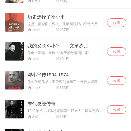
66
期
6781
烦恼和心焦，这样的领袖少了仙气，却多了人民
喜欢孩子，孩子们有时在桌子底下钻来钻去，在
的爱戴。
地毯上翻跟头、过家玩，他从来不厌烦。孩子们
吵架，他不当裁判，而是说“到外边吵去
历史选择了邓小平
收藏
这是一部全面、深入、生动展现邓小平伟大历程
的著作。本书以丰富的史料和生动的笔触，客观
137
期
1315
真实地记录了邓小平于20世纪70年代发起和领导
改革开放的工作经历，讲述了邓小平在波澜壮阔
的历史进程中所扮演的关键角色，以及他对中国
我的父亲邓小平——文革岁月
社会主义改革开放和现代化建设事业所做出的巨
收藏
大贡献。 在这部著作中，我们将跟随作者的笔
作者：邓榕。录制：“春天的故事”读书团。
触，穿越时空的隧道，重温那些决定中国命运的
101
期
1312
关键时刻。我们将见证邓小平如何在复杂多变的
政治环境中，以其非凡的政治智慧和坚定的信
念，引领中国走向繁荣与富强。我们将感受他对
邓小平传1904-1974
国家和人民的深沉热爱，以及他作为改革者的无
畏与担当。
收藏
作为传记作品，不仅深刻展示了一代伟人崇高的
精神世界，而且真实描写了他同普通人一样的情
363
期
1115
感活动。这部传记，是学习和研究邓小平同志的
思想、业绩、品德和作风的重要读物。
末代总统传奇
收藏
1949年初，桂系将领李宗仁迎来人生最风光的三
个月，在民国大陆政权倾覆前，李宗仁取代蒋介
10
期
310
石当上了代理总统。然而，覆巢之下，岂有完
卵？南京大学申晓云教授讲述《末代总统传
奇》，揭秘国民党败逃台湾前 内部分崩离析的最