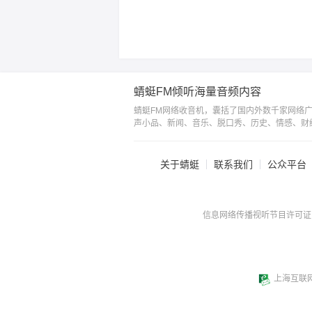
蜻蜓FM倾听海量音频内容
蜻蜓FM网络收音机，囊括了国内外数千家网络
声小品、新闻、音乐、脱口秀、历史、情感、财
关于蜻蜓
联系我们
公众平台
信息网络传播视听节目许可证：0
上海互联