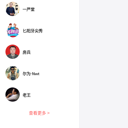
一严堂
匕阳牙尖秀
房兵
尔为·Nwt
老王
查看更多 >