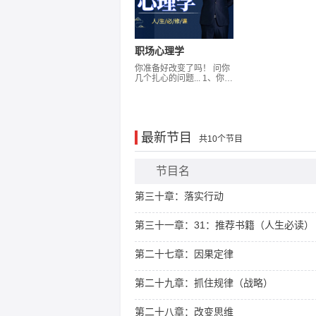
职场心理学
你准备好改变了吗！ 问你
几个扎心的问题... 1、你想
要的成功是什么？ 2、如
何去做？ 3、怎样拥有强
大的心灵世界？ 人生必修
课《职场心理学》 成功
者、创业者、辉煌者都在
最新节目
偷偷学。 请记住！ 了解对
共10个节目
方不是为了伤害彼此、而
是更好的保护自己 在同一
个环境中强者和弱者的的
节目名
分界线就在于谁能改变
谁、 前提是谁能看清谁、
第三十章：落实行动
梳理你的逻辑关系、了解
他人心理动向、 掌握主动
权。
第三十一章：31：推荐书籍（人生必读）
第二十七章：因果定律
第二十九章：抓住规律（战略）
第二十八章：改变思维