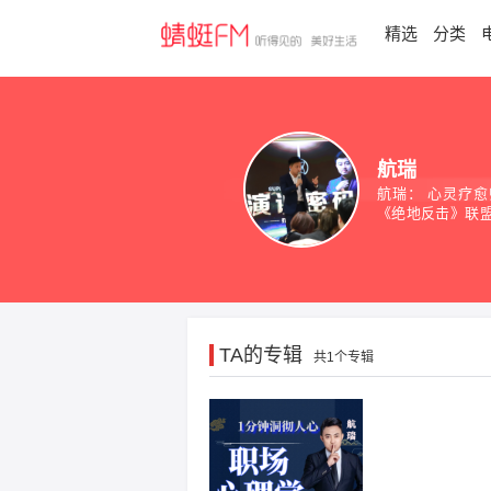
精选
分类
航瑞
航瑞： 心灵疗愈
《绝地反击》联盟创
蹉而就的成功 只
成功的大小
TA的专辑
共1个专辑