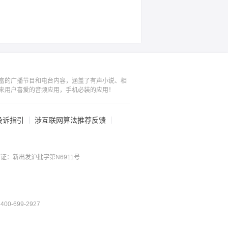
富的广播节目和电台内容，涵盖了有声小说、相
来用户喜爱的音频应用，手机必装的应用！
投诉指引
涉互联网算法推荐反馈
证：新出发沪批字第N6911号
0-699-2927