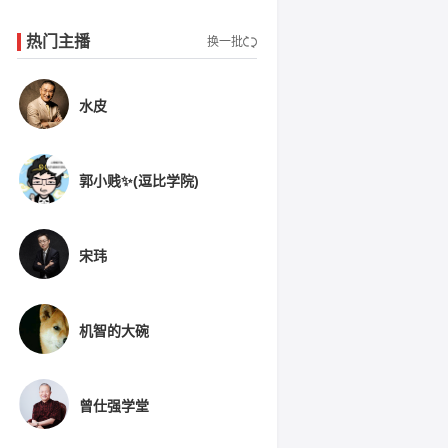
热门主播
换一批
水皮
郭小贱✨(逗比学院)
宋玮
机智的大碗
曾仕强学堂