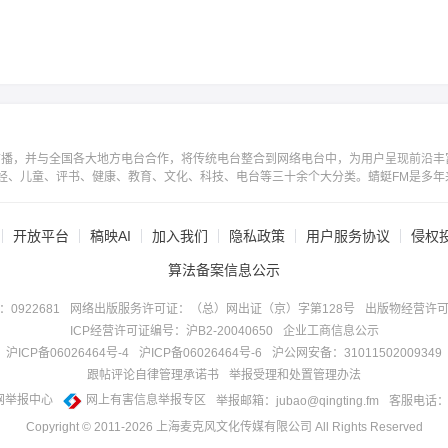
广播，并与全国各大地方电台合作，将传统电台整合到网络电台中，为用户呈现前沿丰
经、儿童、评书、健康、教育、文化、科技、电台等三十余个大分类。蜻蜓FM是多年
开放平台
稿映AI
加入我们
隐私政策
用户服务协议
侵权
算法备案信息公示
922681
网络出版服务许可证：（总）网出证（京）字第128号
出版物经营许可
ICP经营许可证编号：沪B2-20040650
企业工商信息公示
沪ICP备06026464号-4
沪ICP备06026464号-6
沪公网安备：31011502009349
跟帖评论自律管理承诺书
举报受理和处置管理办法
网举报中心
网上有害信息举报专区
举报邮箱：jubao@qingting.fm
客服电话：40
Copyright © 2011-
2026
上海麦克风文化传媒有限公司 All Rights Reserved