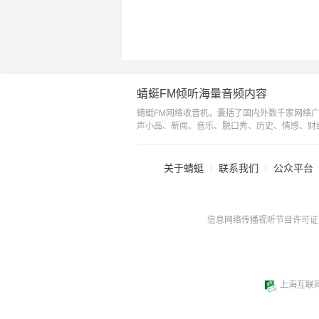
蜻蜓FM倾听海量音频内容
蜻蜓FM网络收音机，囊括了国内外数千家网络
声小品、新闻、音乐、脱口秀、历史、情感、财
关于蜻蜓
联系我们
公众平台
信息网络传播视听节目许可证：0
上海互联