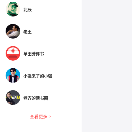
北辰
老王
单田芳评书
小强来了的小强
老齐的读书圈
查看更多 >