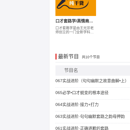
口才套路学/高情商说话速成
口才套路学是由王光宗老
师创立的一门全新学科。
它的所有套路技巧讲究落
地和实用，而且全是干
货！它主要包括三个方面
的内容：日常沟通的套路
技巧，公众演讲和即兴讲
最新节目
话的套路技巧，以及社交
共10个节目
礼仪的技巧。 它可以更好
的指导我们说话和为人处
世，让我们的情商以及口
节目名
才在短时间内得到快速提
升。 它的目的是帮助更多
067实战进阶（句句幽默之故意曲解•上）
的人实现口才蜕变、君临
天下！
065必学•口才蜕变的根本途径
064实战进阶·接力+打力
063实战进阶·句句幽默套路之韵母押韵
061实战进阶·正确道歉的套路