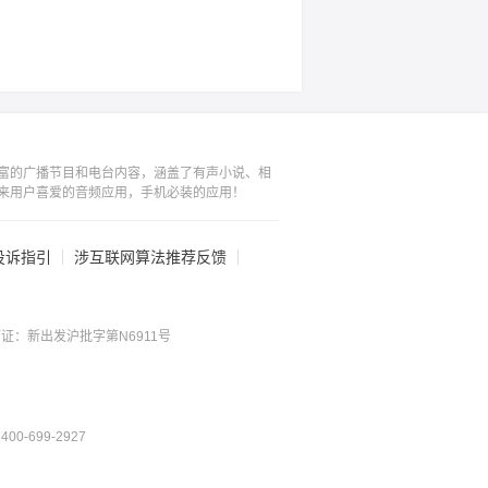
富的广播节目和电台内容，涵盖了有声小说、相
来用户喜爱的音频应用，手机必装的应用！
投诉指引
涉互联网算法推荐反馈
证：新出发沪批字第N6911号
0-699-2927