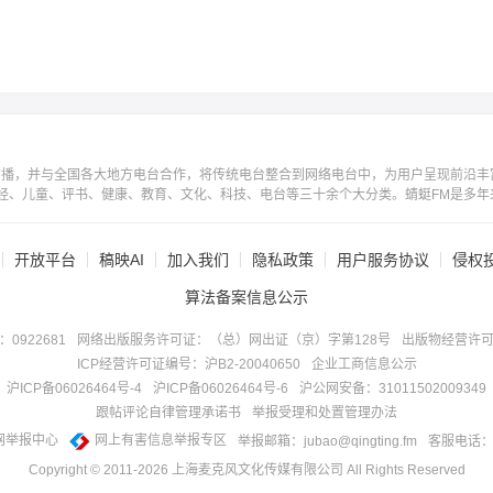
广播，并与全国各大地方电台合作，将传统电台整合到网络电台中，为用户呈现前沿丰
经、儿童、评书、健康、教育、文化、科技、电台等三十余个大分类。蜻蜓FM是多年
开放平台
稿映AI
加入我们
隐私政策
用户服务协议
侵权
算法备案信息公示
922681
网络出版服务许可证：（总）网出证（京）字第128号
出版物经营许可
ICP经营许可证编号：沪B2-20040650
企业工商信息公示
沪ICP备06026464号-4
沪ICP备06026464号-6
沪公网安备：31011502009349
跟帖评论自律管理承诺书
举报受理和处置管理办法
网举报中心
网上有害信息举报专区
举报邮箱：jubao@qingting.fm
客服电话：40
Copyright © 2011-
2026
上海麦克风文化传媒有限公司 All Rights Reserved