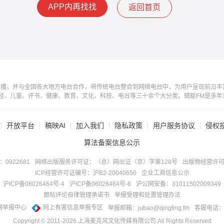
APP内再找找
返回首页
广播，并与全国各大地方电台合作，将传统电台整合到网络电台中，为用户呈现前沿丰
经、儿童、评书、健康、教育、文化、科技、电台等三十余个大分类。蜻蜓FM是多年
开放平台
稿映AI
加入我们
隐私政策
用户服务协议
侵权
算法备案信息公示
922681
网络出版服务许可证：（总）网出证（京）字第128号
出版物经营许可
ICP经营许可证编号：沪B2-20040650
企业工商信息公示
沪ICP备06026464号-4
沪ICP备06026464号-6
沪公网安备：31011502009349
跟帖评论自律管理承诺书
举报受理和处置管理办法
网举报中心
网上有害信息举报专区
举报邮箱：jubao@qingting.fm
客服电话：40
Copyright © 2011-
2026
上海麦克风文化传媒有限公司 All Rights Reserved