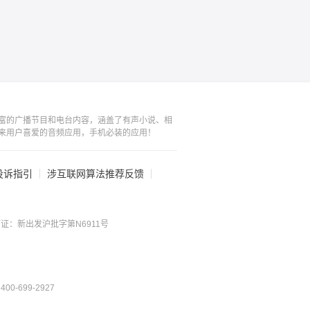
富的广播节目和电台内容，涵盖了有声小说、相
来用户喜爱的音频应用，手机必装的应用！
投诉指引
涉互联网算法推荐反馈
证：新出发沪批字第N6911号
0-699-2927