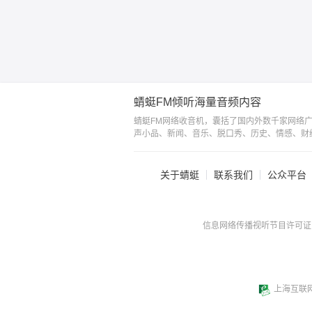
蜻蜓FM倾听海量音频内容
蜻蜓FM网络收音机，囊括了国内外数千家网络
声小品、新闻、音乐、脱口秀、历史、情感、财
关于蜻蜓
联系我们
公众平台
信息网络传播视听节目许可证：0
上海互联