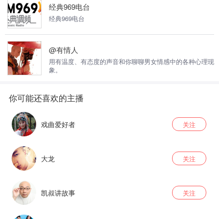
以在她的节目中听到哦。精心搜罗关注度高，好玩搞笑、轻
经典969电台
松有趣的朋友圈整理播出，把时下最火的微信朋友圈以线性
节目方式表现，丰富素材的利用，给听众以听觉的愉悦。
经典969电台
@有情人
用有温度、有态度的声音和你聊聊男女情感中的各种心理现
象。
戏曲爱好者
关注
大龙
关注
凯叔讲故事
关注