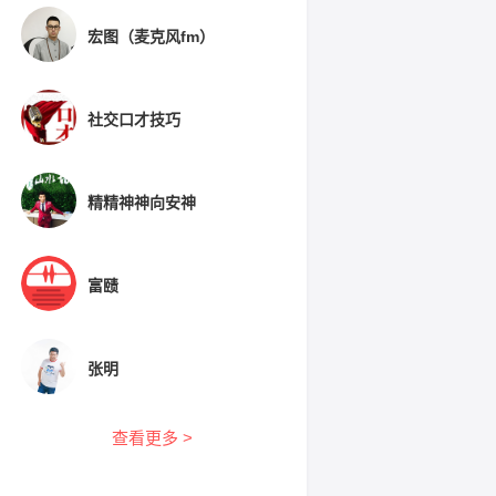
宏图（麦克风fm）
社交口才技巧
精精神神向安神
富赜
张明
查看更多 >