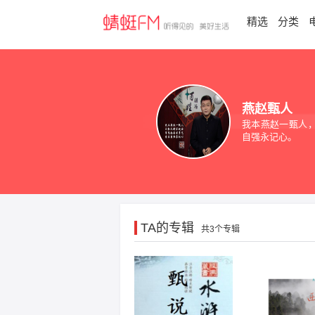
精选
分类
燕赵甄人
我本燕赵一甄人
自强永记心。
TA的专辑
共3个专辑