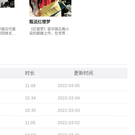
甄说红楼梦
中国古代第
《红楼梦》是中国古典小
章回体长篇
说的巅峰之作，在世界文
明代吴承恩
学史上也占据不可撼动的
国四大名著
地位。她不仅是一部爱情
“唐僧取经”
小说，更是一部中国封建
为蓝本，讲
社会的百科全书。品读
路西行取
《红楼梦》可以获得文
九八十一
学、艺术、民俗、建筑、
西天见到如
饮食、 社会、人际、心
五圣成真的
理、历史、政治等各方面
的知识。我喜欢《红楼
时长
更新时间
梦》，又从事播音主持艺
术工作，所以，想通过说
红楼与您分享自己对《红
11:48
2022-03-05
楼梦》的理解。本人以
《脂砚斋重评石头记》为
蓝本进行改编，加入自己
15:34
2022-03-04
的理解、评论、解释，不
期待您称奇道妙，更不奢
望您赞赏有加，只是供您
10:30
2022-03-03
在茶余饭后，睡前静卧之
时把此一玩而已！
11:05
2022-03-02