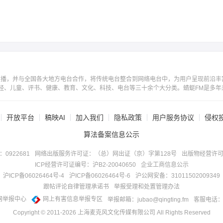
广播，并与全国各大地方电台合作，将传统电台整合到网络电台中，为用户呈现前沿丰
经、儿童、评书、健康、教育、文化、科技、电台等三十余个大分类。蜻蜓FM是多年
开放平台
稿映AI
加入我们
隐私政策
用户服务协议
侵权
算法备案信息公示
922681
网络出版服务许可证：（总）网出证（京）字第128号
出版物经营许可
ICP经营许可证编号：沪B2-20040650
企业工商信息公示
沪ICP备06026464号-4
沪ICP备06026464号-6
沪公网安备：31011502009349
跟帖评论自律管理承诺书
举报受理和处置管理办法
网举报中心
网上有害信息举报专区
举报邮箱：jubao@qingting.fm
客服电话：40
Copyright © 2011-
2026
上海麦克风文化传媒有限公司 All Rights Reserved