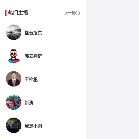
热门主播
换一批
播音旭东
郭云神奇
王梓丞
新涛
我是小刚