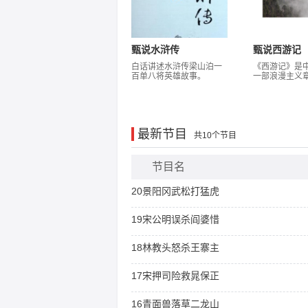
甄说水浒传
甄说西游记
白话讲述水浒传梁山泊一
《西游记》是
百单八将英雄故事。
一部浪漫主义
神魔小说，由
所著，也是中
之一。该小说以
这一历史事件
述唐僧师徒一
最新节目
经，经历了九
共10个节目
难，终于到达
来佛祖，最终
故事。
节目名
20景阳冈武松打猛虎
19宋公明误杀阎婆惜
18林教头怒杀王寨主
17宋押司险救晁保正
16青面兽落草二龙山