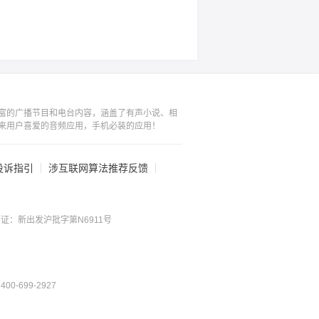
富的广播节目和电台内容，涵盖了有声小说、相
来用户喜爱的音频应用，手机必装的应用！
投诉指引
涉互联网算法推荐反馈
证：新出发沪批字第N6911号
0-699-2927