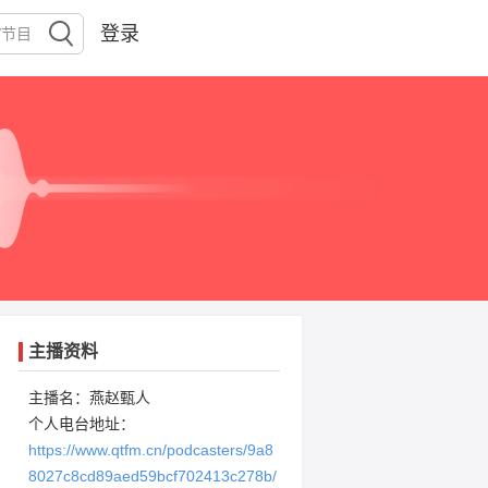
登录
主播资料
主播名：燕赵甄人
个人电台地址：
https://www.qtfm.cn/podcasters/9a8
8027c8cd89aed59bcf702413c278b/