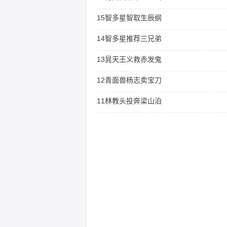
15智多星智取生辰纲
14智多星推荐三兄弟
13晁天王义救赤发鬼
12青面兽杨志卖宝刀
11林教头投奔梁山泊