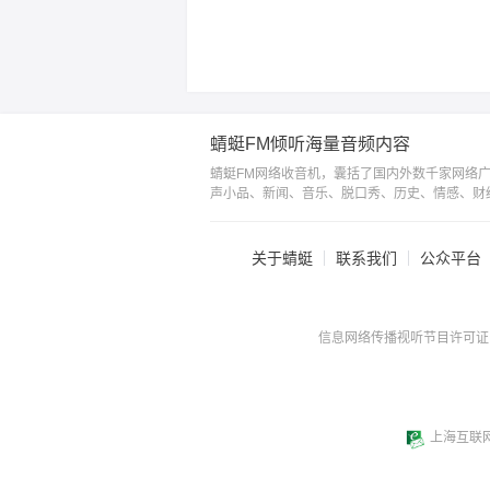
还是让那些专家、学者去
研究吧，所以，咱就都半
信半疑吧，信与不信你就
平常心的当做一听，少不
了什么。我们只管好好工
作、负起我们自己应有的
责任、如社会责任、家庭
责任等，茶于饭后找到自
己的爱好，比如现在，听
蜻蜓FM倾听海量音频内容
我在这儿唠两句就挺好，
呵呵，开个玩笑，好了，
蜻蜓FM网络收音机，囊括了国内外数千家网络
我也不得啵了，走、听故
声小品、新闻、音乐、脱口秀、历史、情感、财
事的走起。
关于蜻蜓
联系我们
公众平台
信息网络传播视听节目许可证：0
上海互联