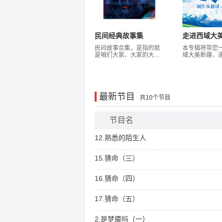
民间经典故事集
走进西域大
民间故事合集，是指的就
本专辑将带您
是咱们大家、大家的大家
域大美新疆，
传来传去的故事，故事不
式收集大量资
限于真实和虚假，你也别
转为有声作品
问咱，哎、这故事是真的
特色的自然景
还是假的啊，实话给你说
观、美丽风光
吧，我也不知道，我只是
带给您不一样
最新节目
用我的语言把人家见的、
受，现在就跟
共10个节目
说的、写的、包括啥编的
神秘的西域大
和传来传去传到我这儿的
阔土地吧，走
在传到你那儿去。当然，
节目名
这里的故事也不限于各种
类型的故事，如：恐怖
12.熟悉的陌生人
的、灵异的、推理破案
的、科幻的、预言的、励
志的等等等，你可能又要
15.猜命（三）
问我这世上真的有鬼吗，
别，我可不说，因为我还
想问你呢，你觉得有吗，
16.猜命（四）
你信吗？你我都不知道鬼
魂是不是真的存在。科学
研究表明，鬼魂只存在于
17.猜命（五）
人们的大脑里。还可能是
心理作用，包括错觉和幻
觉。人们普遍都有幻觉，
2.是梦魇吗（一）
但大多数人都意识不到这