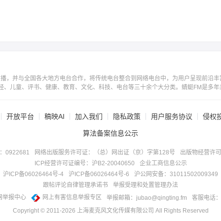
广播，并与全国各大地方电台合作，将传统电台整合到网络电台中，为用户呈现前沿丰
经、儿童、评书、健康、教育、文化、科技、电台等三十余个大分类。蜻蜓FM是多年
开放平台
稿映AI
加入我们
隐私政策
用户服务协议
侵权
算法备案信息公示
922681
网络出版服务许可证：（总）网出证（京）字第128号
出版物经营许可
ICP经营许可证编号：沪B2-20040650
企业工商信息公示
沪ICP备06026464号-4
沪ICP备06026464号-6
沪公网安备：31011502009349
跟帖评论自律管理承诺书
举报受理和处置管理办法
网举报中心
网上有害信息举报专区
举报邮箱：jubao@qingting.fm
客服电话：40
Copyright © 2011-
2026
上海麦克风文化传媒有限公司 All Rights Reserved