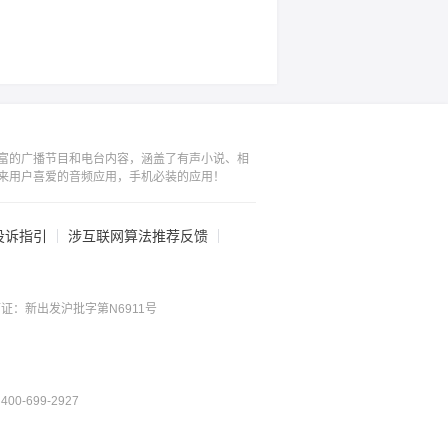
富的广播节目和电台内容，涵盖了有声小说、相
来用户喜爱的音频应用，手机必装的应用！
投诉指引
涉互联网算法推荐反馈
证：新出发沪批字第N6911号
0-699-2927