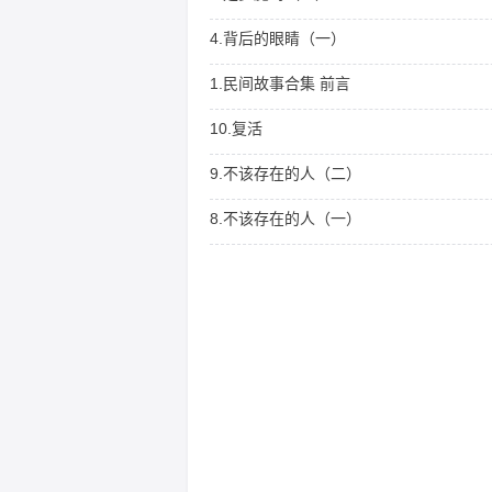
一点，因此有时候会把这
些幻觉理解为鬼魂。生理
4.背后的眼睛（一）
医学家认为，灵魂生存于
神经细胞中。还有说，鬼
魂的出现，可能与环境改
1.民间故事合集 前言
变有关，主要是出现电磁
场变化。还有医学科学认
为，鬼魂也有可能精神病
10.复活
理作用，也就是脑部器官
受损等情况。那，还有些
事物是咱科学无法解释
9.不该存在的人（二）
的， 很多人都说看见过
鬼，有些是见到死了很多
年的亲朋好友，有的说做
8.不该存在的人（一）
梦做成真的了，有的说路
上走着走着见到怪事儿
了。怎么看呢？我知道的
是：在佛教里到是讲六道
轮回，按道理说这些人死
后早就应该去不同的道去
了，怎么还可以以灵体的
形式存在？说那是中阴身
也就是我们所说的灵魂，
但中阴身最多也是停留七
七四十九天，然后还是要
去轮回的。人死了以后，
实在讲是六道轮回，你看
一般人讲：“死了作鬼去
吧！”，六道里面你怎么晓
得他作鬼？但大家都这么
讲，我想，可能也有他的
道理。这些咱也不讨论，